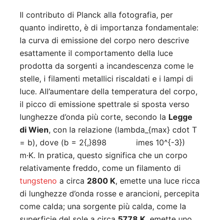
Il contributo di Planck alla fotografia, per
quanto indiretto, è di importanza fondamentale:
la curva di emissione del corpo nero descrive
esattamente il comportamento della luce
prodotta da sorgenti a incandescenza come le
stelle, i filamenti metallici riscaldati e i lampi di
luce. All’aumentare della temperatura del corpo,
il picco di emissione spettrale si sposta verso
lunghezze d’onda più corte, secondo la
Legge
di Wien
, con la relazione (lambda_{max} cdot T
= b), dove (b = 2{,}898 imes 10^{-3})
m·K. In pratica, questo significa che un corpo
relativamente freddo, come un filamento di
tungsteno
a circa
2800 K
, emette una luce ricca
di lunghezze d’onda rosse e arancioni, percepita
come calda; una sorgente più calda, come la
superficie del sole a circa
5778 K
, emette uno