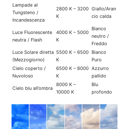
Lampade al
2800 K – 3200
Giallo/Aran
Tungsteno /
K
cio calda
Incandescenza
Bianco
Luce Fluorescente
4000 K – 5000
neutro /
neutra / Flash
K
Freddo
Luce Solare diretta
5500 K – 6500
Bianco
(Mezzogiorno)
K
Puro
Cielo coperto /
6500 K – 8000
Azzurro
Nuvoloso
K
pallido
8000 K –
Blu
Cielo blu all’ombra
10000 K
profondo