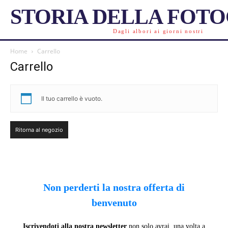
STORIA DELLA FOT
Dagli albori ai giorni nostri
Home
Carrello
Carrello
Il tuo carrello è vuoto.
Ritorna al negozio
Non perderti la nostra offerta di
benvenuto
Iscrivendoti alla nostra newsletter
non solo avrai, una volta a