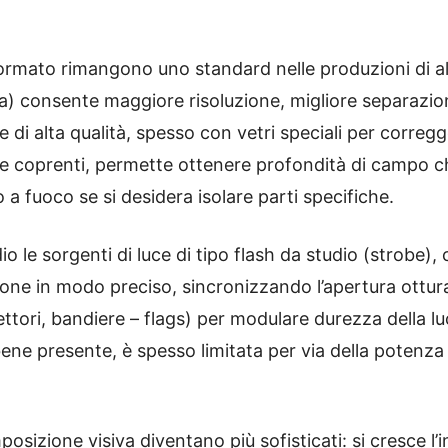
mato rimangono uno standard nelle produzioni di alta
la) consente maggiore risoluzione, migliore separazio
che di alta qualità, spesso con vetri speciali per correg
e coprenti, permette ottenere profondità di campo ch
o a fuoco se si desidera isolare parti specifiche.
o le sorgenti di luce di tipo flash da studio (strobe),
ione in modo preciso, sincronizzando l’apertura ottura
flettori, bandiere – flags) per modulare durezza della lu
bene presente, è spesso limitata per via della potenza 
posizione visiva diventano più sofisticati: si cresce l’i