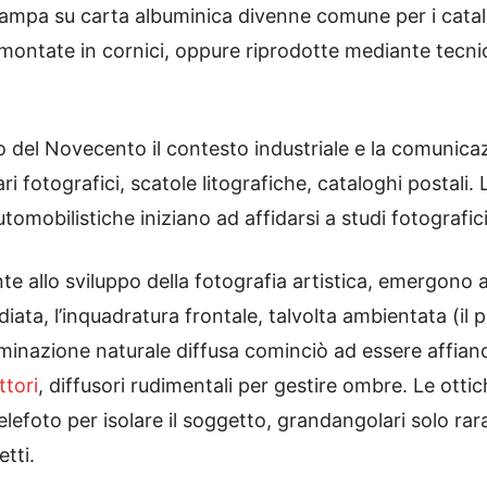
tampa su carta albuminica divenne comune per i catalo
, montate in cornici, oppure riprodotte mediante tecni
izio del Novecento il contesto industriale e la comuni
 fotografici, scatole litografiche, cataloghi postali. Le 
tomobilistiche iniziano ad affidarsi a studi fotografici
 allo sviluppo della fotografia artistica, emergono an
iata, l’inquadratura frontale, talvolta ambientata (il
illuminazione naturale diffusa cominciò ad essere affi
ettori
, diffusori rudimentali per gestire ombre. Le ottic
elefoto per isolare il soggetto, grandangolari solo r
tti.