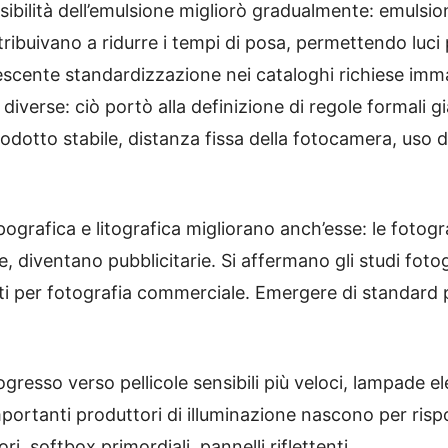
sibilità dell’emulsione migliorò gradualmente: emulsio
tribuivano a ridurre i tempi di posa, permettendo luci pi
scente standardizzazione nei cataloghi richiese immag
e diverse: ciò portò alla definizione di regole formali 
odotto stabile, distanza fissa della fotocamera, uso di
tipografica e litografica migliorano anch’esse: le foto
diventano pubblicitarie. Si affermano gli studi fotogr
ati per fotografia commerciale. Emergere di standard 
esso verso pellicole sensibili più veloci, lampade elet
 importanti produttori di illuminazione nascono per ri
ri, softbox primordiali, pannelli riflettenti.