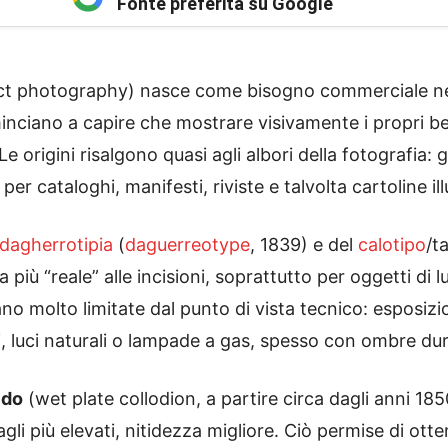
Fonte preferita su Google
t photography) nasce come bisogno commerciale nel 
nciano a capire che mostrare visivamente i propri be
Le origini risalgono quasi agli albori della fotografia: 
er cataloghi, manifesti, riviste e talvolta cartoline 
dagherrotipia
(
daguerreotype
, 1839) e del
calotipo
/t
 più “reale” alle incisioni, soprattutto per oggetti di lu
no molto limitate dal punto di vista tecnico: esposizio
i, luci naturali o lampade a gas, spesso con ombre du
ido
(wet plate collodion, a partire circa dagli anni 18
agli più elevati, nitidezza migliore. Ciò permise di ot