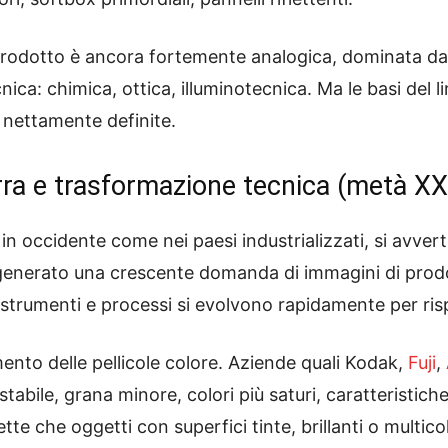
 prodotto è ancora fortemente analogica, dominata d
ca: chimica, ottica, illuminotecnica. Ma le basi del l
à nettamente definite.
rra e trasformazione tecnica (metà XX
n occidente come nei paesi industrializzati, si avver
 generato una crescente domanda di immagini di prodo
e, strumenti e processi si evolvono rapidamente per 
ento delle pellicole colore. Aziende quali Kodak,
Fuji
,
abile, grana minore, colori più saturi, caratteristiche
tte che oggetti con superfici tinte, brillanti o multic