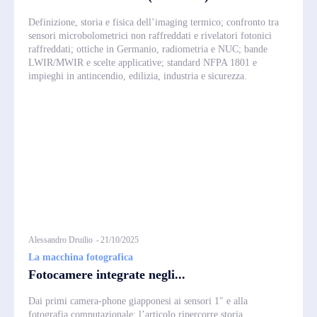
Definizione, storia e fisica dell’imaging termico; confronto tra
sensori microbolometrici non raffreddati e rivelatori fotonici
raffreddati; ottiche in Germanio, radiometria e NUC; bande
LWIR/MWIR e scelte applicative; standard NFPA 1801 e
impieghi in antincendio, edilizia, industria e sicurezza.
Alessandro Druilio
-
21/10/2025
La macchina fotografica
Fotocamere integrate negli...
Dai primi camera‑phone giapponesi ai sensori 1″ e alla
fotografia computazionale: l’articolo ripercorre storia,