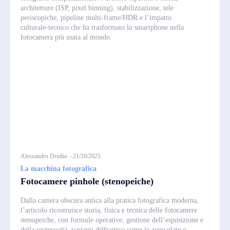
architetture (ISP, pixel binning), stabilizzazione, tele
periscopiche, pipeline multi‑frame/HDR e l’impatto
culturale‑tecnico che ha trasformato lo smartphone nella
fotocamera più usata al mondo.
Alessandro Druilio
-
21/10/2025
La macchina fotografica
Fotocamere pinhole (stenopeiche)
Dalla camera obscura antica alla pratica fotografica moderna,
l’articolo ricostruisce storia, fisica e tecnica delle fotocamere
stenopeiche, con formule operative, gestione dell’esposizione e
della reciprocità, varianti diffrattive come le zone plate e