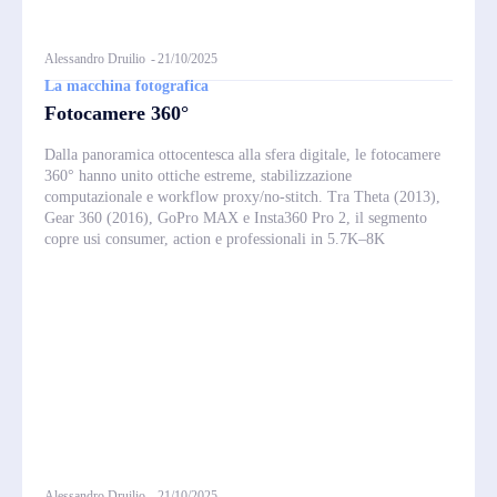
Alessandro Druilio
-
21/10/2025
La macchina fotografica
Fotocamere 360°
Dalla panoramica ottocentesca alla sfera digitale, le fotocamere
360° hanno unito ottiche estreme, stabilizzazione
computazionale e workflow proxy/no-stitch. Tra Theta (2013),
Gear 360 (2016), GoPro MAX e Insta360 Pro 2, il segmento
copre usi consumer, action e professionali in 5.7K–8K
Alessandro Druilio
-
21/10/2025