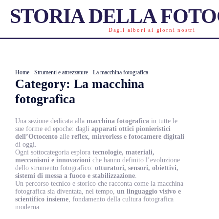
STORIA DELLA FOT
Dagli albori ai giorni nostri
Home
Strumenti e attrezzature
La macchina fotografica
Category:
La macchina
fotografica
Una sezione dedicata alla
macchina fotografica
in tutte le
sue forme ed epoche: dagli
apparati ottici pionieristici
dell’Ottocento
alle
reflex, mirrorless e fotocamere digitali
di oggi.
Ogni sottocategoria esplora
tecnologie, materiali,
meccanismi e innovazioni
che hanno definito l’evoluzione
dello strumento fotografico:
otturatori, sensori, obiettivi,
sistemi di messa a fuoco e stabilizzazione
.
Un percorso tecnico e storico che racconta come la macchina
fotografica sia diventata, nel tempo,
un linguaggio visivo e
scientifico insieme
, fondamento della cultura fotografica
moderna.