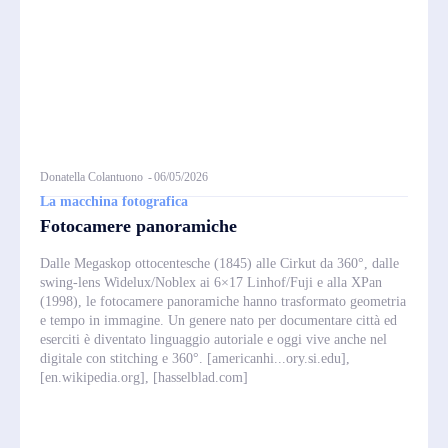
Donatella Colantuono
-
06/05/2026
La macchina fotografica
Fotocamere panoramiche
Dalle Megaskop ottocentesche (1845) alle Cirkut da 360°, dalle
swing‑lens Widelux/Noblex ai 6×17 Linhof/Fuji e alla XPan
(1998), le fotocamere panoramiche hanno trasformato geometria
e tempo in immagine. Un genere nato per documentare città ed
eserciti è diventato linguaggio autoriale e oggi vive anche nel
digitale con stitching e 360°. [americanhi...ory.si.edu],
[en.wikipedia.org], [hasselblad.com]