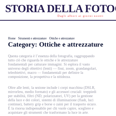
STORIA DELLA FOT
Dagli albori ai giorni nostri
Home
Strumenti e attrezzature
Ottiche e attrezzature
Category:
Ottiche e attrezzature
Questa categoria è l’essenza della fotografia, raggruppando
tutto ciò che riguarda le ottiche e le attrezzature
fondamentali per catturare immagini. Si esplora il vasto
universo degli obiettivi (lenti) — fissi, zoom, grandangolari,
teleobiettivi, macro — fondamentali per definire la
composizione, la prospettiva e la nitidezza.
Oltre alle lenti, la sezione include i corpi macchina (DSLR,
mirrorless, medio formato) e gli accessori cruciali: treppiedi
per stabilità, filtri (ND, polarizzatori, UV) per la gestione
della luce e dei colori, sistemi di illuminazione (flash, luci
continue), battery grip e borse o zaini per il trasporto sicuro.
È la risorsa indispensabile per chi vuole capire, scegliere e
acquistare gli strumenti che trasformano la luce in arte.