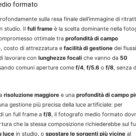
medio formato
rofondamente sulla resa finale dell’immagine di ritratt
n studio. Il
full frame
è la scelta dominante nella foto
compromesso ottimale tra
profondità di campo
e
, costo di attrezzatura e
facilità di gestione
dei flussi
i lavorare con
lunghezze focali
che vanno da
50
a, usando comuni aperture come
f/4
,
f/5.6
o
f/8
, senza 
na
risoluzione maggiore
e una
profondità di campo pi
una gestione più precisa della luce artificiale: per
i un full frame a
f/8
, il fotografo medio formato dov
ertura che la stessa composizione richiederebbe sul ful
ù luce
in studio, o
spostare le sorgenti più vicine
al