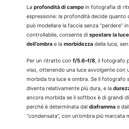
La
profondità di campo
in fotografia di ri
espressione: la profondità decide quanto d
può modellare la faccia senza “perdere” inf
controllabile, consente di
spostare la luce
dell’ombra
e la
morbidezza
della luce, se
Per un ritratto con
f/5.6–f/8
, il fotografo
viso, ottenendo una luce avvolgente con u
morbida tra luce e ombra. Se il fotografo
diventa relativamente più dura, e la
durezz
ancora morbida se il softbox è di grandi 
perché è determinata dal
diaframma
e dal
“condensata”, con un’ombra più marcata m