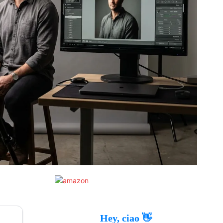
Hey, ciao 👋