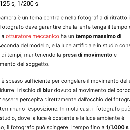
125 s, 1/200 s
amera è un tema centrale nella fotografia di ritratto 
l fotografo deve garantire che la lente tenga il tempo 
e a
otturatore meccanico
ha un
tempo massimo di
 seconda del modello, e la luce artificiale in studio co
e di tempi, mantenendo la
presa di movimento
e
mento del soggetto.
è spesso sufficiente per congelare il movimento dell
durre il rischio di
blur
dovuto al movimento del corpo
r essere percepita direttamente dall’occhio del fotogr
erminano l’esposizione. In molti casi, il fotografo pu
tudio, dove la luce è costante e la luce ambiente è
o, il fotografo può spingere il tempo fino a
1/1.000 s