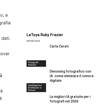
o, e
grafia
LaToya Ruby Frazier
 dati.
08/08/2026
Carla Cerati
dover
Fotografi
Italiani
Denoising fotografico con
ù
IA: come eliminare il rumore
digitale
Intelligenza
Artificiale e
Futuro
rà
Le migliori IA gratuite per i
l
fotografi nel 2026