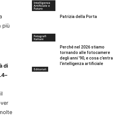
Intelligenza
Artificiale e
Futuro
a
Patrizia della Porta
h più
Fotografi
Italiani
Perché nel 2026 stiamo
tornando alle fotocamere
degli anni ’90, e cosa c’entra
l’intelligenza artificiale
à di
Editoriali
1.4–
il
ver
 molte