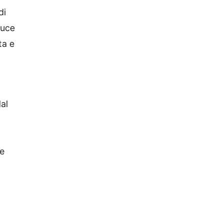
di
luce
ta e
al
e