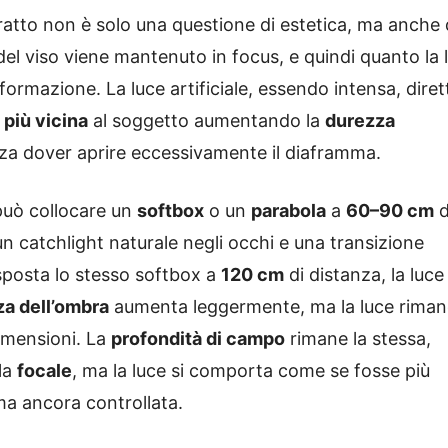
tratto non è solo una questione di estetica, ma anche 
el viso viene mantenuto in focus, e quindi quanto la 
ormazione. La luce artificiale, essendo intensa, diret
 più vicina
al soggetto aumentando la
durezza
nza dover aprire eccessivamente il diaframma.
 può collocare un
softbox
o un
parabola
a
60–90 cm
d
n catchlight naturale negli occhi e una transizione
 sposta lo stesso softbox a
120 cm
di distanza, la luce
a dell’ombra
aumenta leggermente, ma la luce riman
dimensioni. La
profondità di campo
rimane la stessa,
la
focale
, ma la luce si comporta come se fosse più
a ancora controllata.