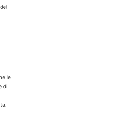
 del
he le
e di
a
ta.