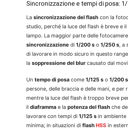
Sincronizzazione e tempi di posa: 1/
La
sincronizzazione del flash
con la fotoc
studio, perché la luce del flash è breve e i
lampo. La maggior parte delle fotocamer
sincronizzazione
di
1/200 s
o
1/250 s
, a
di lavorare in modo sicuro in questo rang
la
soppressione del blur
causato dal movi
Un
tempo di posa
come
1/125 s
o
1/200 s
persone, delle braccia e delle mani, e per ri
mentre la luce del flash è troppo breve pe
il
diaframma
e la
potenza del flash
che det
lavorare con tempi di
1/125 s
in ambiente s
minima; in situazioni di
flash
HSS
in estern