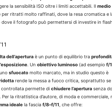
 la sensibilità ISO oltre i limiti accettabili. Il
medio
per ritratti molto raffinati, dove la resa cromatica e l
e dove il fotografo può permettersi di investire in flas
/11
lta dell’apertura
è un punto di equilibrio tra
profondit
l’esposizione
. Un
obiettivo luminoso
(ad esempio
f/
 uno
sfuocato
molto marcato, ma in studio questo è
ridotta
rende la messa a fuoco critica, soprattutto se 
n controllata permette di
chiudere l’apertura
senza do
. Per la ritrattistica d’autore, di moda e commerciale,
mma ideale
la fascia
f/8–f/11
, che offre: