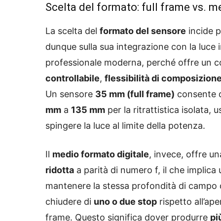
Scelta del formato: full frame vs. 
La scelta del
formato del sensore
incide p
dunque sulla sua integrazione con la luce i
professionale moderna, perché offre un 
controllabile
,
flessibilità di composizion
Un sensore
35 mm (full frame)
consente d
mm
a
135 mm
per la ritrattistica isolat
spingere la luce al limite della potenza.
Il
medio formato digitale
, invece, offre u
ridotta
a parità di numero f, il che implica 
mantenere la stessa profondità di campo d
chiudere di
uno o due stop
rispetto all’ap
frame. Questo significa dover produrre
pi