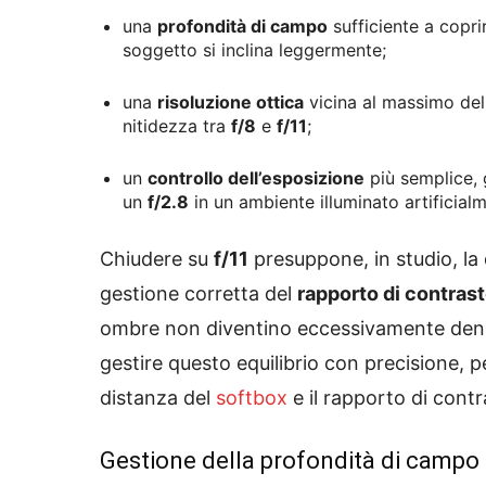
una
profondità di campo
sufficiente a copri
soggetto si inclina leggermente;
una
risoluzione ottica
vicina al massimo dell
nitidezza tra
f/8
e
f/11
;
un
controllo dell’esposizione
più semplice, 
un
f/2.8
in un ambiente illuminato artificial
Chiudere su
f/11
presuppone, in studio, la 
gestione corretta del
rapporto di contras
ombre non diventino eccessivamente dense o
gestire questo equilibrio con precisione, p
distanza del
softbox
e il rapporto di cont
Gestione della profondità di campo c