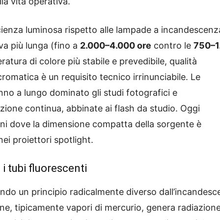
la vita operativa.
fficienza luminosa rispetto alle lampade a incandescenz
iva più lunga (fino a
2.000–4.000 ore
contro le
750–1
ura di colore più stabile e prevedibile, qualità
omatica è un requisito tecnico irrinunciabile. Le
no a lungo dominato gli studi fotografici e
ione continua, abbinate ai flash da studio. Oggi
oni dove la dimensione compatta della sorgente è
ei proiettori spotlight.
 i tubi fluorescenti
do un principio radicalmente diverso dall’incandesc
one, tipicamente vapori di mercurio, genera radiazion