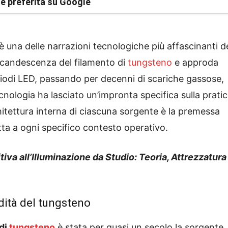
e preferita su Google
i è una delle narrazioni tecnologiche più affascinanti d
incandescenza del filamento di
tungsteno
e approda
 diodi LED, passando per decenni di scariche gassose,
cnologia ha lasciato un’impronta specifica sulla prati
hitettura interna di ciascuna sorgente è la premessa
tta a ogni specifico contesto operativo.
tiva all’Illuminazione da Studio: Teoria, Attrezzatura
dità del tungsteno
 di
tungsteno
è stata per quasi un secolo la sorgente