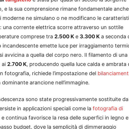
udio, e la sua comprensione rimane fondamentale anche
nti moderne ne simulano o ne modificano le caratterist
 una corrente elettrica scorre attraverso un sottile
mperature comprese tra
2.500 K
e
3.300 K
a seconda 
no incandescente emette luce per irraggiamento termi
 avvicina a quella del corpo nero. Il filamento di una
 ai
2.700 K
, producendo quella luce calda e ambrata
in fotografia, richiede l’impostazione del
bilanciament
a dominante arancione nell’immagine.
andescenza sono state progressivamente sostituite da
persiste in applicazioni speciali come la
fotografia di
 e continua favorisce la resa delle superfici in legno e
 basso budget, dove la semplicità di dimmeraggio