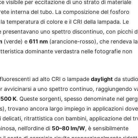
ce visibile per eccitazione di uno strato di materiale
rete interna del tubo. La composizione del fosforo
la temperatura di colore e il CRI della lampada. Le
 presentavano uno spettro discontinuo, con picchi d
m
(verde) e
611 nm
(arancione-rosso), che rendeva la
teristica dominante verdastra nelle fotografie non
fluorescenti ad alto CRI o lampade
daylight
da studio
er avvicinarsi a uno spettro continuo, raggiungendo va
.500 K
. Queste sorgenti, spesso denominate nel ger
s), trovano ancora largo impiego in applicazioni dove 
 delicati, ritrattistica con bambini, applicazione del t
inosa, nell’ordine di
50–80 lm/W
, è sensibilmente