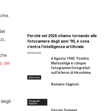
iche.
del
Perché nel 2026 stiamo tornando alle
co,
fotocamere degli anni ’90, e cosa
c’entra l’intelligenza artificiale
06/08/2026
 che
6 Agosto 1945: Yoshito
o del
Matsushige e i cinque
fotogrammi fotografati
sull’inferno di Hiroshima
Editoriali
Romano Cagnoni
 degli
Fotografi
Italiani
Giorgio Sommer