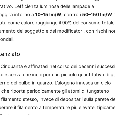
ativo. L’efficienza luminosa delle lampade a
 aggira intorno a
10–15 lm/W
, contro i
50–150 lm/W
d
pata come calore raggiunge il 90% del consumo totale
ldamento del soggetto e dei modificatori, con rischi no
ondali.
tenziato
i Cinquanta e affinatasi nel corso dei decenni successi
ndescenza che incorpora un piccolo quantitativo di g
terno del bulbo in quarzo. L’alogeno innesca un ciclo
, che riporta periodicamente gli atomi di tungsteno
 filamento stesso, invece di depositarli sulla parete de
rare il filamento a temperature più elevate, tipicam