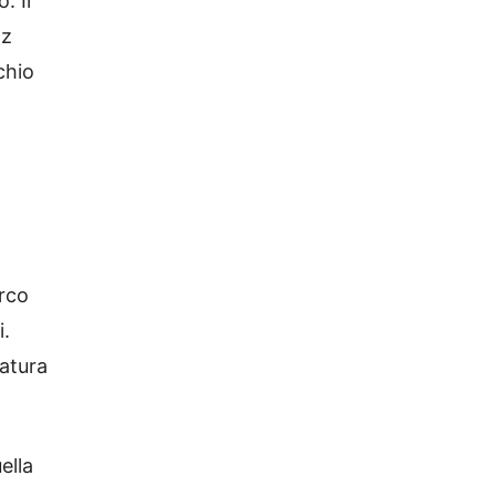
. Il
Hz
cchio
arco
i.
atura
ella