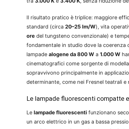
tra
3.000 K
e
3.400 K
, senza riduzione del
Il risultato pratico è triplice: maggiore e
standard (circa
20–25 lm/W
), vita operat
ore
del tungsteno convenzionale) e temperat
fondamentale in studio dove la coerenza cr
lampade
alogene da 800 W
a
1.000 W
han
cinematografici come sorgente di modellaz
sopravvivono principalmente in applicazi
determinante, come nei Fresnel teatrali e n
Le lampade fluorescenti
compatte
e
Le
lampade fluorescenti
funzionano secon
un arco elettrico in un gas a bassa pressi