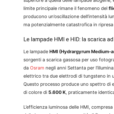
superiore a quella delle lampade alogene, e 
limite principale rimane il fenomeno del
fl
producono un’oscillazione dell’intensità l
ma potenzialmente catastrofica in ripres
Le lampade HMI e HID: la scarica ad 
Le lampade
HMI (Hydrargyrum Medium-ar
sorgenti a scarica gassosa per uso fotogr
da
Osram
negli anni Settanta per l’illumi
elettrico tra due elettrodi di tungsteno in 
Questo processo produce uno spettro di e
di colore di
5.600 K
, praticamente identica
L’efficienza luminosa delle HMI, compresa