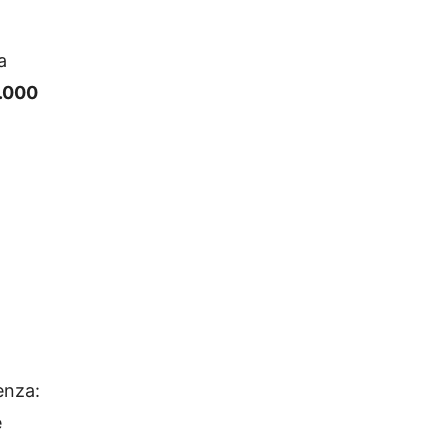
a
.000
enza:
e