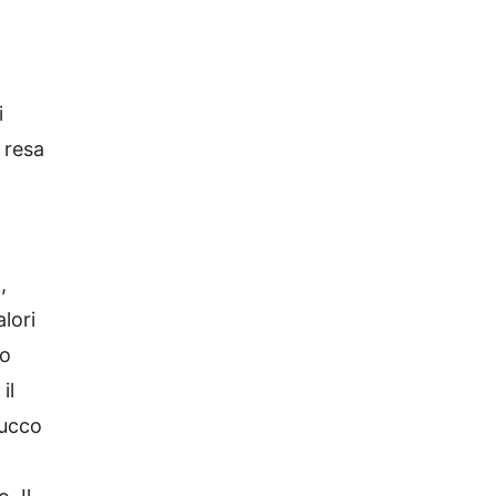
i
 resa
,
lori
go
il
rucco