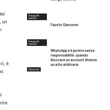
ei
Fotografi
Italiani
, un
Fausto Giaccone
n
Fotografi
Italiani
WhatsApp e il potere senza
responsabilità: quando
bloccare un account diventa
vi, è
un atto arbitrario
Editoriali
as
l
ente