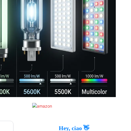
Hey, ciao 👋