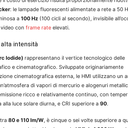
il costo di esercizio risulta proporzionalmente ridotto
icker
: le lampade fluorescenti alimentate a rete a 50 
uminosa a
100 Hz
(100 cicli al secondo), invisibile all’o
a video con
frame rate
elevati.
alta intensità
c Iodide)
rappresentano il vertice tecnologico delle
afico e cinematografico. Sviluppate originariamente
nazione cinematografica esterna, le HMI utilizzano un 
un’atmosfera di vapori di mercurio e alogenuri metallic
missione ricco e relativamente continuo, con temper
 alla luce solare diurna, e CRI superiore a
90
.
 tra
80 e 110 lm/W
, è cinque o sei volte superiore a qu