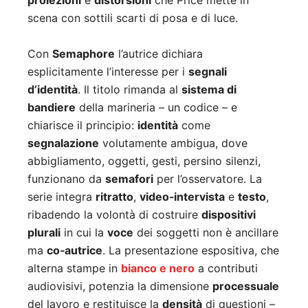
proiezioni
e
distorsioni
che Price mette in
scena con sottili scarti di posa e di luce.
Con
Semaphore
l’autrice dichiara
esplicitamente l’interesse per i
segnali
d’identità
. Il titolo rimanda al
sistema di
bandiere
della marineria – un codice – e
chiarisce il principio:
identità
come
segnalazione
volutamente ambigua, dove
abbigliamento, oggetti, gesti, persino silenzi,
funzionano da
semafori
per l’osservatore. La
serie integra
ritratto
,
video‑intervista
e
testo
,
ribadendo la volontà di costruire
dispositivi
plurali
in cui la
voce
dei soggetti non è ancillare
ma
co‑autrice
. La presentazione espositiva, che
alterna stampe in
bianco e nero
a contributi
audiovisivi, potenzia la dimensione
processuale
del lavoro e restituisce la
densità
di questioni –