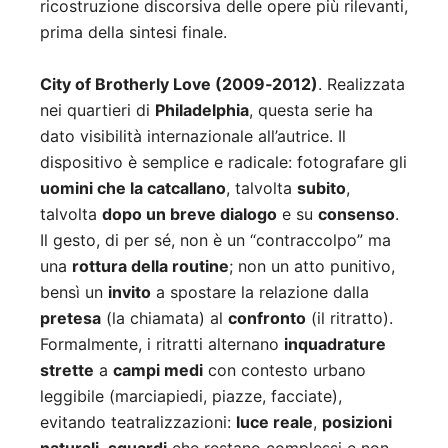
ricostruzione discorsiva delle opere più rilevanti,
prima della sintesi finale.
City of Brotherly Love (2009‑2012)
. Realizzata
nei quartieri di
Philadelphia
, questa serie ha
dato visibilità internazionale all’autrice. Il
dispositivo è semplice e radicale: fotografare gli
uomini che la catcallano
, talvolta
subito
,
talvolta
dopo un breve dialogo
e su
consenso
.
Il gesto, di per sé, non è un “contraccolpo” ma
una
rottura della routine
; non un atto punitivo,
bensì un
invito
a spostare la relazione dalla
pretesa
(la chiamata) al
confronto
(il ritratto).
Formalmente, i ritratti alternano
inquadrature
strette
a
campi medi
con contesto urbano
leggibile (marciapiedi, piazze, facciate),
evitando teatralizzazioni:
luce reale
,
posizioni