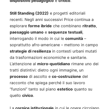
dispositivo pedagogico
e
critico
.
Still Standing (2022)
e progetti editoriali
recenti. Negli anni successivi Price continua a
esplorare
forme ibride
che combinano
ritratto
,
paesaggio umano
e
sequenze testuali
,
interrogando il modo in cui le
comunità
–
soprattutto afro‑americane – mettono in campo
strategie di resilienza
in contesti urbani mutati
da trasformazioni economiche e sanitarie.
L’attenzione al
micro‑quotidiano
rimane uno dei
tratti distintivi: dietro ogni immagine, un
processo
di ascolto e
co‑costruzione
del
racconto che spiega perché il suo lavoro
“funzioni” tanto sul piano
estetico
quanto su
quello
civico
.
La
cornice istituzionale
in cui le opere circolano