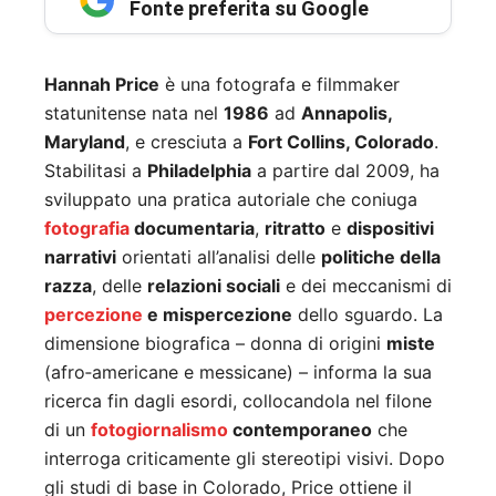
Fonte preferita su Google
Hannah Price
è una fotografa e filmmaker
statunitense nata nel
1986
ad
Annapolis,
Maryland
, e cresciuta a
Fort Collins, Colorado
.
Stabilitasi a
Philadelphia
a partire dal 2009, ha
sviluppato una pratica autoriale che coniuga
fotografia
documentaria
,
ritratto
e
dispositivi
narrativi
orientati all’analisi delle
politiche della
razza
, delle
relazioni sociali
e dei meccanismi di
percezione
e mispercezione
dello sguardo. La
dimensione biografica – donna di origini
miste
(afro‑americane e messicane) – informa la sua
ricerca fin dagli esordi, collocandola nel filone
di un
fotogiornalismo
contemporaneo
che
interroga criticamente gli stereotipi visivi. Dopo
gli studi di base in Colorado, Price ottiene il