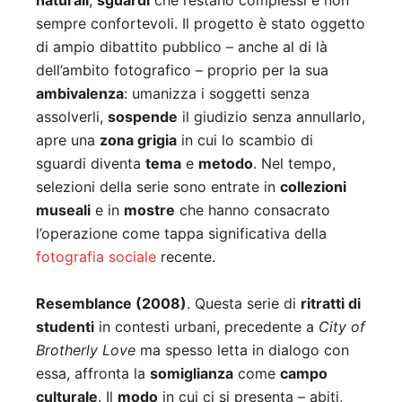
naturali
,
sguardi
che restano complessi e non
sempre confortevoli. Il progetto è stato oggetto
di ampio dibattito pubblico – anche al di là
dell’ambito fotografico – proprio per la sua
ambivalenza
: umanizza i soggetti senza
assolverli,
sospende
il giudizio senza annullarlo,
apre una
zona grigia
in cui lo scambio di
sguardi diventa
tema
e
metodo
. Nel tempo,
selezioni della serie sono entrate in
collezioni
museali
e in
mostre
che hanno consacrato
l’operazione come tappa significativa della
fotografia sociale
recente.
Resemblance (2008)
. Questa serie di
ritratti di
studenti
in contesti urbani, precedente a
City of
Brotherly Love
ma spesso letta in dialogo con
essa, affronta la
somiglianza
come
campo
culturale
. Il
modo
in cui ci si presenta – abiti,