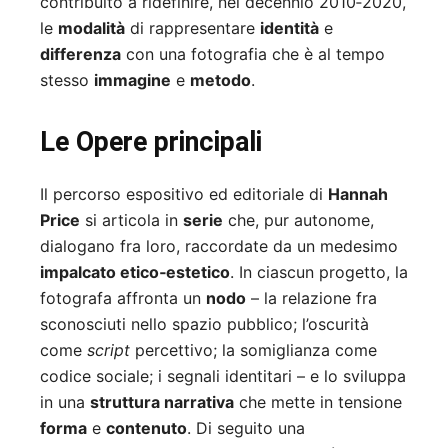
contribuito a ridefinire, nel decennio 2010‑2020,
le
modalità
di rappresentare
identità
e
differenza
con una fotografia che è al tempo
stesso
immagine
e
metodo
.
Le Opere principali
Il percorso espositivo ed editoriale di
Hannah
Price
si articola in
serie
che, pur autonome,
dialogano fra loro, raccordate da un medesimo
impalcato etico‑estetico
. In ciascun progetto, la
fotografa affronta un
nodo
– la relazione fra
sconosciuti nello spazio pubblico; l’oscurità
come
script
percettivo; la somiglianza come
codice sociale; i segnali identitari – e lo sviluppa
in una
struttura narrativa
che mette in tensione
forma
e
contenuto
. Di seguito una