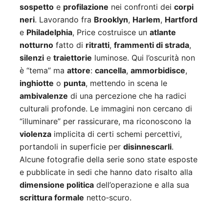
sospetto
e
profilazione
nei confronti dei
corpi
neri
. Lavorando fra
Brooklyn
,
Harlem
,
Hartford
e
Philadelphia
, Price costruisce un
atlante
notturno
fatto di
ritratti
,
frammenti di strada
,
silenzi
e
traiettorie
luminose. Qui l’oscurità non
è “tema” ma
attore
:
cancella
,
ammorbidisce
,
inghiotte
o
punta
, mettendo in scena le
ambivalenze
di una percezione che ha radici
culturali profonde. Le immagini non cercano di
“illuminare” per rassicurare, ma riconoscono la
violenza
implicita di certi schemi percettivi,
portandoli in superficie per
disinnescarli
.
Alcune fotografie della serie sono state esposte
e pubblicate in sedi che hanno dato risalto alla
dimensione politica
dell’operazione e alla sua
scrittura formale
netto‑scuro.