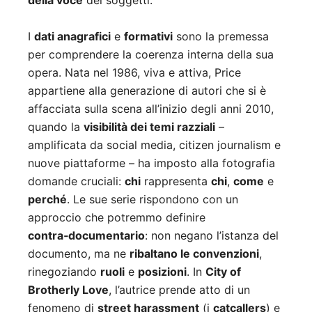
della voce
dei soggetti.
I
dati anagrafici
e
formativi
sono la premessa
per comprendere la coerenza interna della sua
opera. Nata nel 1986, viva e attiva, Price
appartiene alla generazione di autori che si è
affacciata sulla scena all’inizio degli anni 2010,
quando la
visibilità dei temi razziali
–
amplificata da social media, citizen journalism e
nuove piattaforme – ha imposto alla fotografia
domande cruciali:
chi
rappresenta
chi
,
come
e
perché
. Le sue serie rispondono con un
approccio che potremmo definire
contra‑documentario
: non negano l’istanza del
documento, ma ne
ribaltano le convenzioni
,
rinegoziando
ruoli
e
posizioni
. In
City of
Brotherly Love
, l’autrice prende atto di un
fenomeno di
street harassment
(i
catcallers
) e