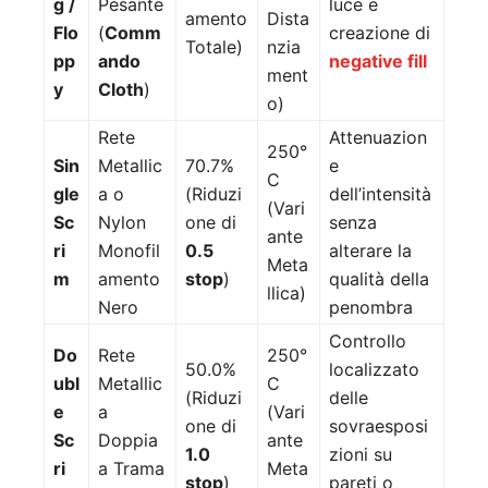
g /
Pesante
luce e
amento
Dista
Flo
(
Comm
creazione di
Totale)
nzia
pp
ando
negative fill
ment
y
Cloth
)
o)
Rete
Attenuazion
250°
Sin
Metallic
70.7%
e
C
gle
a o
(Riduzi
dell’intensità
(Vari
Sc
Nylon
one di
senza
ante
ri
Monofil
0.5
alterare la
Meta
m
amento
stop
)
qualità della
llica)
Nero
penombra
Controllo
Do
Rete
250°
50.0%
localizzato
ubl
Metallic
C
(Riduzi
delle
e
a
(Vari
one di
sovraesposi
Sc
Doppia
ante
1.0
zioni su
ri
a Trama
Meta
stop
)
pareti o