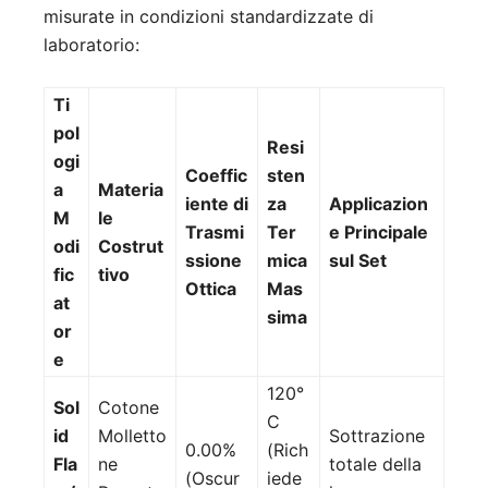
misurate in condizioni standardizzate di
laboratorio:
Ti
pol
Resi
ogi
Coeffic
sten
a
Materia
iente di
za
Applicazion
M
le
Trasmi
Ter
e Principale
odi
Costrut
ssione
mica
sul Set
fic
tivo
Ottica
Mas
at
sima
or
e
120°
Sol
Cotone
C
id
Molletto
Sottrazione
0.00%
(Rich
Fla
ne
totale della
(Oscur
iede