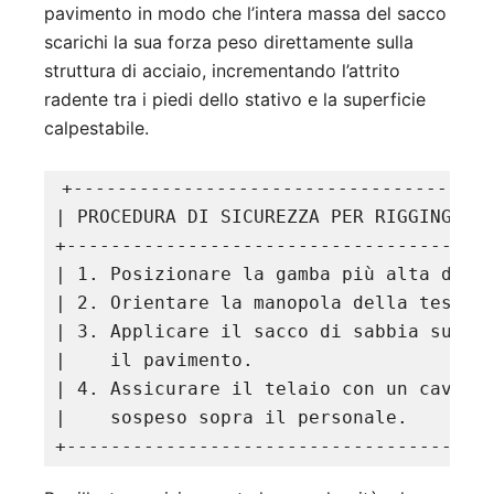
pavimento in modo che l’intera massa del sacco
scarichi la sua forza peso direttamente sulla
struttura di acciaio, incrementando l’attrito
radente tra i piedi dello stativo e la superficie
calpestabile.
+--------------------------------------
| PROCEDURA DI SICUREZZA PER RIGGING CON
+---------------------------------------
| 1. Posizionare la gamba più alta della
| 2. Orientare la manopola della testa g
| 3. Applicare il sacco di sabbia sulla 
|    il pavimento.                      
| 4. Assicurare il telaio con un cavetto
|    sospeso sopra il personale.        