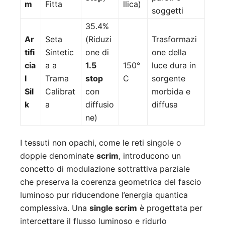
m
Fitta
llica)
soggetti
35.4%
Ar
Seta
(Riduzi
Trasformazi
tifi
Sintetic
one di
one della
cia
a a
1.5
150°
luce dura in
l
Trama
stop
C
sorgente
Sil
Calibrat
con
morbida e
k
a
diffusio
diffusa
ne)
I tessuti non opachi, come le reti singole o
doppie denominate
scrim
, introducono un
concetto di modulazione sottrattiva parziale
che preserva la coerenza geometrica del fascio
luminoso pur riducendone l’energia quantica
complessiva. Una
single scrim
è progettata per
intercettare il flusso luminoso e ridurlo