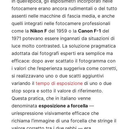
In quell’epoca, gli esposimetri incorporati nelle
fotocamere erano ancora rudimentali o del tutto
assenti nelle macchine di fascia media, e anche
quelli integrati nelle fotocamere professionali
come la
Nikon F
del 1959 o la
Canon F-1
del
1971 potevano essere ingannati da situazioni di
luce molto contrasted. La soluzione pragmatica
adottata dai fotografi esperti era semplice ma
efficace: dopo aver scattato il fotogramma con
i valori che l’esperienza suggeriva come corretti,
si realizzavano uno o due scatti aggiuntivi
variando il
tempo di esposizione
di uno o due
stop sopra e sotto il valore di riferimento.
Questa pratica, che in italiano venne
denominata
esposizione a forcella
—
un’espressione visivamente efficace che
richiama l’immagine di una forcella che stringe il
valore corretto tra i due rebbi — era