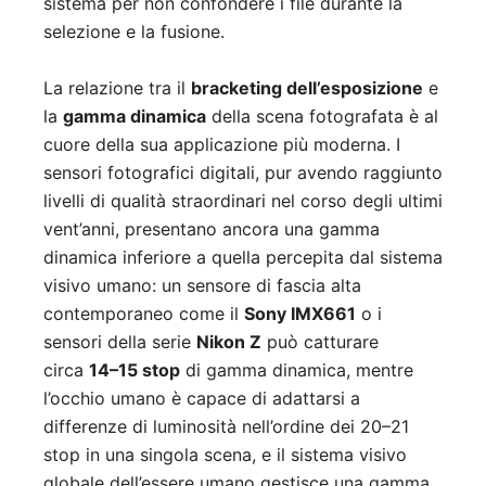
sistema per non confondere i file durante la
selezione e la fusione.
La relazione tra il
bracketing dell’esposizione
e
la
gamma dinamica
della scena fotografata è al
cuore della sua applicazione più moderna. I
sensori fotografici digitali, pur avendo raggiunto
livelli di qualità straordinari nel corso degli ultimi
vent’anni, presentano ancora una gamma
dinamica inferiore a quella percepita dal sistema
visivo umano: un sensore di fascia alta
contemporaneo come il
Sony IMX661
o i
sensori della serie
Nikon Z
può catturare
circa
14–15 stop
di gamma dinamica, mentre
l’occhio umano è capace di adattarsi a
differenze di luminosità nell’ordine dei 20–21
stop in una singola scena, e il sistema visivo
globale dell’essere umano gestisce una gamma