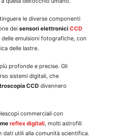
 a quella dell’occhio umano.
stinguere le diverse componenti
ione dei
sensori elettronici
CCD
 delle emulsioni fotografiche, con
ca delle lastre.
più profonde e precise. Gli
o sistemi digitali, che
troscopia CCD
divennero
 telescopi commerciali con
ime
reflex digitali
, molti astrofili
ati utili alla comunità scientifica.