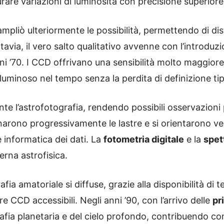
rare variazioni di luminosità con precisione superiore
mpliò ulteriormente le possibilità, permettendo di di
ttavia, il vero salto qualitativo avvenne con l’introduz
ni ’70. I CCD offrivano una sensibilità molto maggiore
e luminoso nel tempo senza la perdita di definizione tipi
e l’astrofotografia, rendendo possibili osservazioni 
arono progressivamente le lastre e si orientarono vers
informatica dei dati. La
fotometria digitale
e la
spet
rna astrofisica.
fia amatoriale si diffuse, grazie alla disponibilità di
CCD accessibili. Negli anni ’90, con l’arrivo delle
pr
fia planetaria e del cielo profondo, contribuendo con d