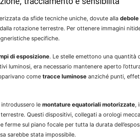
zione, tracciamento e sensibilità
erizzata da sfide tecniche uniche, dovute alla
debole 
alla rotazione terrestre. Per ottenere immagini nitide
gneristiche specifiche.
mpi di esposizione
. Le stelle emettono una quantità d
tivi luminosi, era necessario mantenere aperto l’ottura
e apparivano come
tracce luminose
anziché punti, effet
 introdussero le
montature equatoriali motorizzate
,
rrestre. Questi dispositivi, collegati a orologi mecca
 ferme sul piano focale per tutta la durata dell’espo
sa sarebbe stata impossibile.