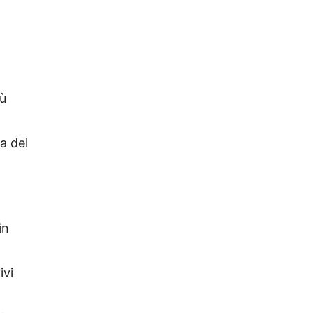
iù
a del
in
ivi