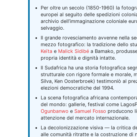
Per oltre un secolo (1850-1960) la fotogr
europei al seguito delle spedizioni colonial
archivio dell’immaginazione coloniale euro
selvaggio.
Il grande rovesciamento avvenne nella s
mezzo fotografico: la tradizione dello stu
Keïta
e
Malick Sidibé
a Bamako, produsse f
propria identità e dignità intatte.
Il Sudafrica ha una storia fotografica se
strutturale con rigore formale e morale, 
Silva, Ken Oosterbroek) testimoniò al pre
elezioni democratiche del 1994.
La scena fotografica africana contempora
del mondo: gallerie, festival come Lagos
Ogunbanwo
e
Samuel Fosso
producono lin
attenzione del mercato internazionale.
La decolonizzazione visiva — la critica d
alle comunità ritratte e la costruzione di 