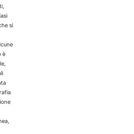
i,
iasi
che si
alcune
e è
le,
li
ata
rafia
ione
nea,