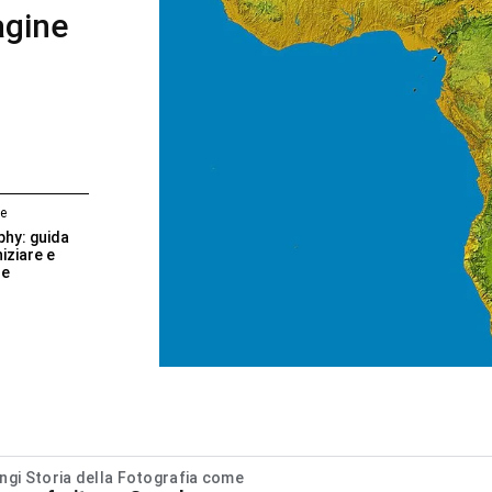
agine
le
phy: guida
iziare e
re
ngi Storia della Fotografia come