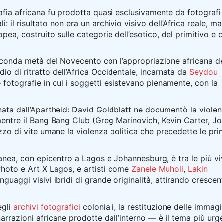
afia africana fu prodotta quasi esclusivamente da fotografi
i: il risultato non era un archivio visivo dell’Africa reale, m
pea, costruito sulle categorie dell’esotico, del primitivo e 
econda metà del Novecento con l’appropriazione africana d
dio di ritratto dell’Africa Occidentale, incarnata da
Seydou
otografie in cui i soggetti esistevano pienamente, con la
gnata dall’Apartheid: David Goldblatt ne documentò la viole
mentre il Bang Bang Club (Greg Marinovich, Kevin Carter, J
zzo di vite umane la violenza politica che precedette le pr
nea, con epicentro a Lagos e Johannesburg, è tra le più vi
Photo e Art X Lagos, e artisti come
Zanele Muholi
,
Lakin
guaggi visivi ibridi di grande originalità, attirando crescen
egli
archivi fotografici
coloniali, la restituzione delle immagi
narrazioni africane prodotte dall’interno — è il tema più urg