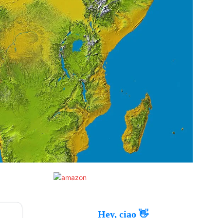
Hey, ciao 👋