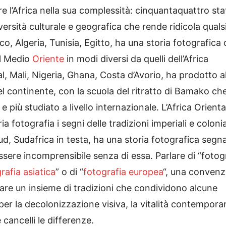
re l’Africa nella sua complessità: cinquantaquattro stat
diversità culturale e geografica che rende ridicola quals
o, Algeria, Tunisia, Egitto, ha una storia fotografica 
el Medio
Oriente
in modi diversi da quelli dell’Africa
l, Mali, Nigeria, Ghana, Costa d’Avorio, ha prodotto 
del continente, con la scuola del ritratto di Bamako ch
e più studiato a livello internazionale. L’Africa Orienta
a fotografia i segni delle tradizioni imperiali e colonia
ud, Sudafrica in testa, ha una storia fotografica segn
sere incomprensibile senza di essa. Parlare di “fotog
rafia asiatica
” o di “
fotografia europea
“, una convenz
are un insieme di tradizioni che condividono alcune
ta per la decolonizzazione visiva, la vitalità contempora
ancelli le differenze.