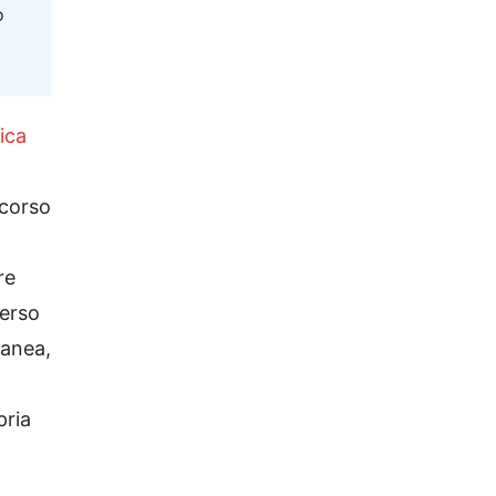
o
ica
 corso
re
verso
ranea,
pria