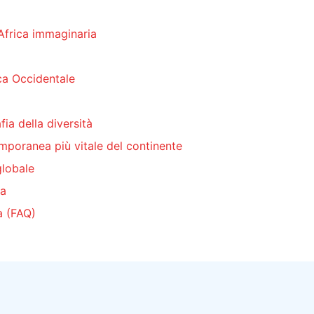
’Africa immaginaria
rica Occidentale
fia della diversità
emporanea più vitale del continente
globale
va
a (FAQ)