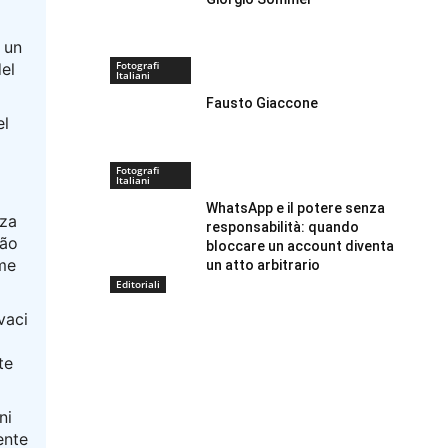
a un
Fotografi
del
Italiani
Fausto Giaccone
el
Fotografi
Italiani
WhatsApp e il potere senza
nza
responsabilità: quando
oão
bloccare un account diventa
ime
un atto arbitrario
Editoriali
vaci
te
ni
ente