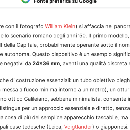
Fonte preferita su Google
e con il fotografo
William Klein
) si affaccia nel pano
ello scenario romano degli anni ’50. Il primo model
 della Capitale, probabilmente operante sotto il nom
ne autonoma. Questo dispositivo è un esempio signific
e negativi da
24×36 mm
, aventi una qualità discreta
che di costruzione essenziali: un tubo obiettivo pieg
n messa a fuoco minima intorno a un metro), un ottur
rino ottico Galileiano, sebbene minimalista, consente 
distingue per un approccio essenziale e diretto, senza
alcosa di più del semplice apparecchio tascabile, ma 
pali case tedesche (Leica,
Voigtländer
) o giapponesi.