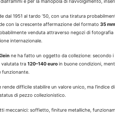
i diaframmi e per la manopola di riavvolgimento, inserit
e dal 1951 al tardo ‘50, con una tiratura probabilmente
cide con la crescente affermazione del formato
35 m
probabilmente venduta attraverso negozi di fotografi
zione internazionale.
Klein
ne ha fatto un oggetto da collezione: secondo i 
è valutata tra
120–140 euro
in buone condizioni, ment
e funzionante.
rende difficile stabilire un valore unico, ma l’indice di
tatus di pezzo collezionistico.
i meccanici: soffietto, finiture metalliche, funzion