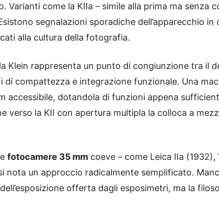
o. Varianti come la KIIa – simile alla prima ma senza con
Esistono segnalazioni sporadiche dell’apparecchio in c
ati alla cultura della fotografia.
 la Klein rappresenta un punto di congiunzione tra il d
ni di compattezza e integrazione funzionale. Una ma
m accessibile, dotandola di funzioni appena sufficient
e verso la KII con apertura multipla la colloca a mezza
le
fotocamere 35 mm
coeve – come Leica IIa (1932), 
si nota un approccio radicalmente semplificato. Manc
ell’esposizione offerta dagli esposimetri, ma la filoso