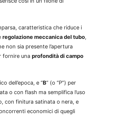
risce così in un filone di
arsa, caratteristica che riduce i
e
regolazione meccanica del tubo
,
e non sia presente l’apertura
r fornire una
profondità di campo
ico dell’epoca, e “
B
” (o “P”) per
ta o con flash ma semplifica l’uso
, con finitura satinata o nera, e
oncorrenti economici di quegli