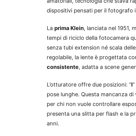
amatoriali, tecnologia che stava ra
dispositivi pensati per il fotografo
La
prima Klein
, lanciata nel 1951,
tempi di riciclo della fotocamera
senza tubi extension né scala dell
regolabile, la lente è progettata c
consistente
, adatta a scene genera
L’otturatore offre due posizioni: “
I
”
pose lunghe. Questa mancanza di va
per chi non vuole controllare espos
presenta una slitta per flash e la
anni.