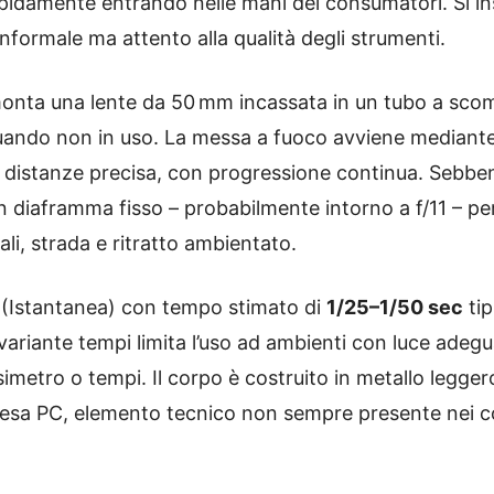
pidamente entrando nelle mani dei consumatori. Si inse
 informale ma attento alla qualità degli strumenti.
 monta una lente da 50 mm incassata in un tubo a scomp
 quando non in uso. La messa a fuoco avviene mediant
e distanze precisa, con progressione continua. Sebben
on diaframma fisso – probabilmente intorno a f/11 – pe
li, strada e ritratto ambientato.
 (Istantanea) con tempo stimato di
1/25–1/50 sec
tip
riante tempi limita l’uso ad ambienti con luce adegua
imetro o tempi. Il corpo è costruito in metallo leggero
 presa PC, elemento tecnico non sempre presente nei c