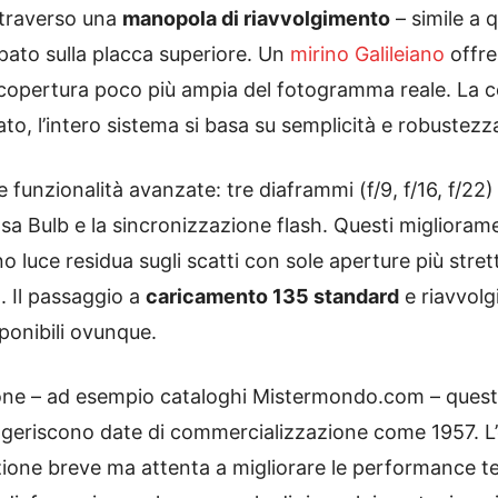
ttraverso una
manopola di riavvolgimento
– simile a 
pato sulla placca superiore. Un
mirino Galileiano
offre
 copertura poco più ampia del fotogramma reale. La c
o, l’intero sistema si basa su semplicità e robustezz
e funzionalità avanzate: tre diaframmi (f/9, f/16, f/22)
a Bulb e la sincronizzazione flash. Questi miglioramen
 luce residua sugli scatti con sole aperture più stret
o. Il passaggio a
caricamento 135 standard
e riavvolg
ponibili ovunque.
ne – ad esempio cataloghi Mistermondo.com – questo
suggeriscono date di commercializzazione come 1957. L’
ione breve ma attenta a migliorare le performance te