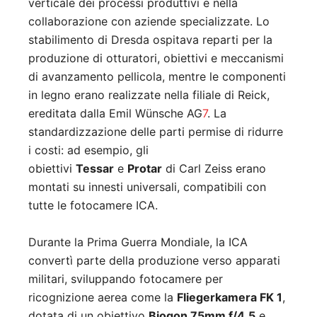
verticale dei processi produttivi e nella
collaborazione con aziende specializzate. Lo
stabilimento di Dresda ospitava reparti per la
produzione di otturatori, obiettivi e meccanismi
di avanzamento pellicola, mentre le componenti
in legno erano realizzate nella filiale di Reick,
ereditata dalla Emil Wünsche AG
7
.
La
standardizzazione delle parti permise di ridurre
i costi: ad esempio, gli
obiettivi
Tessar
e
Protar
di Carl Zeiss erano
montati su innesti universali, compatibili con
tutte le fotocamere ICA
.
Durante la Prima Guerra Mondiale, la ICA
convertì parte della produzione verso apparati
militari, sviluppando fotocamere per
ricognizione aerea come la
Fliegerkamera FK 1
,
dotata di un obiettivo
Biogon 75mm f/4.5
e