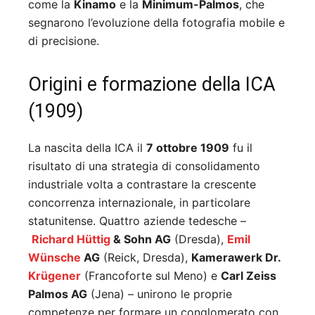
come la
Kinamo
e la
Minimum-Palmos
, che
segnarono l’evoluzione della fotografia mobile e
di precisione.
Origini e formazione della ICA
(1909)
La nascita della ICA il
7 ottobre 1909
fu il
risultato di una strategia di consolidamento
industriale volta a contrastare la crescente
concorrenza internazionale, in particolare
statunitense. Quattro aziende tedesche –
Richard Hüttig
& Sohn AG
(Dresda),
Emil
Wünsche
AG
(Reick, Dresda),
Kamerawerk Dr.
Krügener
(Francoforte sul Meno) e
Carl Zeiss
Palmos AG
(Jena) – unirono le proprie
competenze per formare un conglomerato con