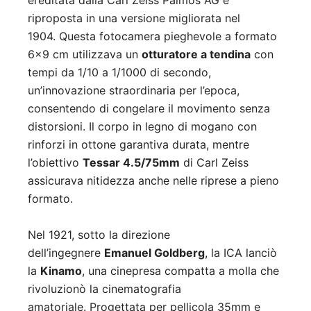
ereditata dalla Carl Zeiss Palmos AG e
riproposta in una versione migliorata nel
1904
.
Questa fotocamera pieghevole a formato
6×9 cm utilizzava un
otturatore a tendina
con
tempi da 1/10 a 1/1000 di secondo,
un’innovazione straordinaria per l’epoca,
consentendo di congelare il movimento senza
distorsioni
.
Il corpo in legno di mogano con
rinforzi in ottone garantiva durata, mentre
l’obiettivo
Tessar 4.5/75mm
di Carl Zeiss
assicurava nitidezza anche nelle riprese a pieno
formato
.
Nel 1921, sotto la direzione
dell’ingegnere
Emanuel Goldberg
, la ICA lanciò
la
Kinamo
, una cinepresa compatta a molla che
rivoluzionò la cinematografia
amatoriale
.
Progettata per pellicola 35mm e