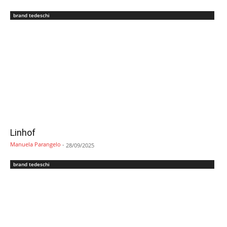
brand tedeschi
Linhof
Manuela Parangelo
-
28/09/2025
brand tedeschi