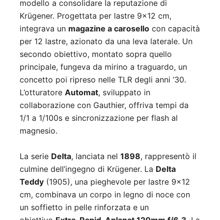
modello a consolidare la reputazione di
Krügener. Progettata per lastre 9×12 cm,
integrava un
magazine a carosello
con capacità
per 12 lastre, azionato da una leva laterale. Un
secondo obiettivo, montato sopra quello
principale, fungeva da mirino a traguardo, un
concetto poi ripreso nelle TLR degli anni ’30.
L’otturatore
Automat
, sviluppato in
collaborazione con Gauthier, offriva tempi da
1/1 a 1/100s e sincronizzazione per flash al
magnesio.
La serie
Delta
, lanciata nel
1898
, rappresentò il
culmine dell’ingegno di Krügener. La
Delta
Teddy
(1905), una pieghevole per lastre 9×12
cm, combinava un corpo in legno di noce con
un soffietto in pelle rinforzata e un