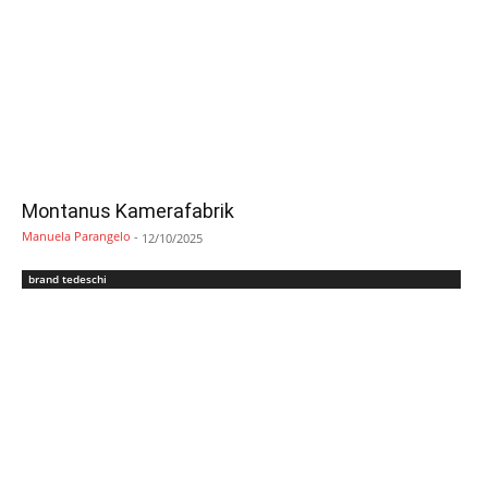
Montanus Kamerafabrik
Manuela Parangelo
-
12/10/2025
brand tedeschi