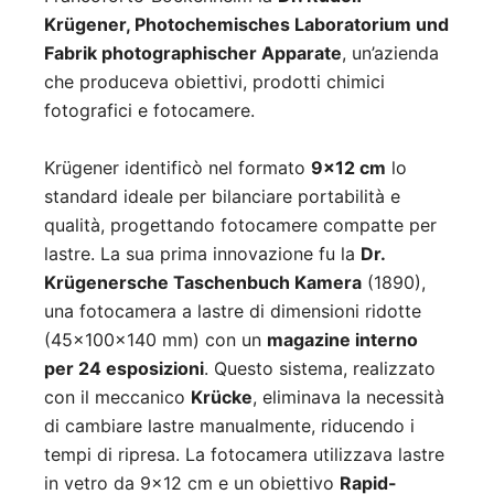
Krügener, Photochemisches Laboratorium und
Fabrik photographischer Apparate
, un’azienda
che produceva obiettivi, prodotti chimici
fotografici e fotocamere.
Krügener identificò nel formato
9×12 cm
lo
standard ideale per bilanciare portabilità e
qualità, progettando fotocamere compatte per
lastre. La sua prima innovazione fu la
Dr.
Krügenersche Taschenbuch Kamera
(1890),
una fotocamera a lastre di dimensioni ridotte
(45×100×140 mm) con un
magazine interno
per 24 esposizioni
. Questo sistema, realizzato
con il meccanico
Krücke
, eliminava la necessità
di cambiare lastre manualmente, riducendo i
tempi di ripresa. La fotocamera utilizzava lastre
in vetro da 9×12 cm e un obiettivo
Rapid-