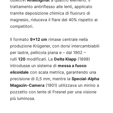
obiettivi
Anastigmat
a quattro elementi. Il
trattamento antiriflesso alle lenti, applicato
tramite deposizione chimica di fluoruro di
magnesio, riduceva il flare del 40% rispetto ai
competitori.
Il formato
9×12 cm
rimase centrale nella
produzione Krügener, con dorsi intercambiabili
per lastre, pellicola piana e – dal 1902 –
rulli
120
modificati. La
Delta Klapp
(1898)
introdusse un sistema di
messa a fuoco
elicoidale
con scala metrica, garantendo una
precisione di 0,5 mm, mentre la
Special-Alpha
Magazin-Camera
(1901) utilizzava un mirino a
pozzetto con lente di Fresnel per una visione
più luminosa.