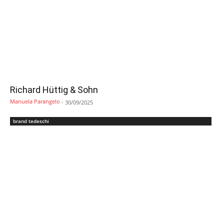
Richard Hüttig & Sohn
Manuela Parangelo
-
30/09/2025
brand tedeschi