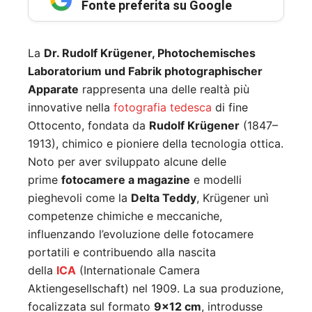
Fonte preferita su Google
La
Dr. Rudolf Krügener, Photochemisches
Laboratorium und Fabrik photographischer
Apparate
rappresenta una delle realtà più
innovative nella
fotografia tedesca
di fine
Ottocento, fondata da
Rudolf Krügener
(1847–
1913), chimico e pioniere della tecnologia ottica.
Noto per aver sviluppato alcune delle
prime
fotocamere a magazine
e modelli
pieghevoli come la
Delta Teddy
, Krügener unì
competenze chimiche e meccaniche,
influenzando l’evoluzione delle fotocamere
portatili e contribuendo alla nascita
della
ICA
(Internationale Camera
Aktiengesellschaft) nel 1909. La sua produzione,
focalizzata sul formato
9×12 cm
, introdusse