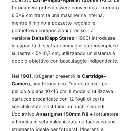
obiettivo
Extra-Rapid-Aplanat 120mm f/6.3
. La
fotocamera poteva essere convertita al formato
6,5×9 cm tramite una mascherina interna,
mentre il mirino a pozzetto regolabile
permetteva composizioni precise. La
versione
Delta Klapp Stereo
(1903) introdusse
la capacità di scattare immagini stereoscopiche
su lastre 4,5×10,7 cm, utilizzando un sistema a
doppio obiettivo con basculaggio indipendente.
Nel
1901
, Krügener presentò la
Cartridge-
Camera
, una fotocamera “da detective” per
pellicola piana 10×15 cm. Il modello utilizzava
cartucce precaricate con 12 fogli di carta
sensibilizzata, sostituibili in pochi secondi.
L’obiettivo
Anastigmat 150mm f/8
e l’otturatore
a tendina in seta vulcanizzata ne facevano uno
strumento ideale per fotografi itineranti e