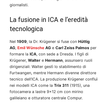
giornalisti.
La fusione in ICA e l’eredità
tecnologica
Nel
1909
, la Dr. Krügener si fuse con
Hüttig
AG
,
Emil Wünsche
AG
e
Carl Zeiss Palmos
per
formare la
ICA
, con sede a Dresda. I figli di
Krügener,
Walter
e
Hermann
, assunsero ruoli
dirigenziali: Walter gestì lo stabilimento di
Furtwangen, mentre Hermann divenne direttore
tecnico dell’ICA. La produzione Krügener confluì
nei modelli ICA come la
Trix 311
(1915), una
fotocamera a lastre 9×12 cm con mirino
galileiano e otturatore centrale Compur.