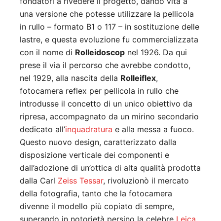
fondatori a rivedere il progetto, dando vita a
una versione che potesse utilizzare la pellicola
in rullo – formato B1 o 117 – in sostituzione delle
lastre, e questa evoluzione fu commercializzata
con il nome di
Rolleidoscop
nel 1926. Da qui
prese il via il percorso che avrebbe condotto,
nel 1929, alla nascita della
Rolleiflex
,
fotocamera reflex per pellicola in rullo che
introdusse il concetto di un unico obiettivo da
ripresa, accompagnato da un mirino secondario
dedicato all’
inquadratura
e alla messa a fuoco.
Questo nuovo design, caratterizzato dalla
disposizione verticale dei componenti e
dall’adozione di un’ottica di alta qualità prodotta
dalla Carl
Zeiss
Tessar
, rivoluzionò il mercato
della fotografia, tanto che la fotocamera
divenne il modello più copiato di sempre,
superando in notorietà persino la celebre
Leica
.