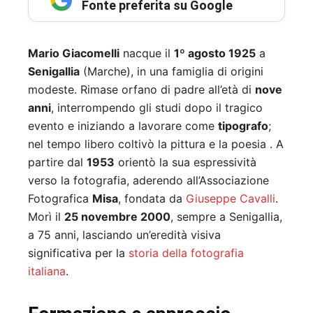
Fonte preferita su Google
Mario Giacomelli
nacque il
1º agosto 1925
a
Senigallia
(Marche), in una famiglia di origini
modeste. Rimase orfano di padre all’età di
nove
anni
, interrompendo gli studi dopo il tragico
evento e iniziando a lavorare come
tipografo
;
nel tempo libero coltivò la pittura e la poesia .
A
partire dal
1953
orientò la sua espressività
verso la fotografia, aderendo all’Associazione
Fotografica
Misa
, fondata da
Giuseppe Cavalli
.
Morì il
25 novembre 2000
, sempre a Senigallia,
a 75 anni, lasciando un’eredità visiva
significativa per la
storia della fotografia
italiana
.