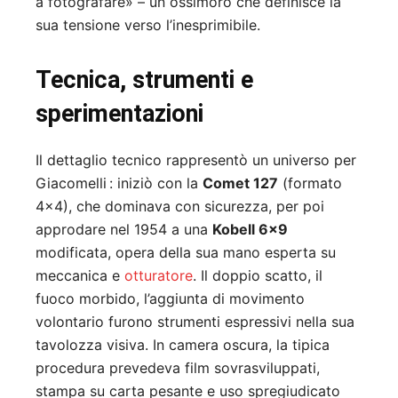
a fotografare» – un ossimoro che definisce la
sua tensione verso l’inesprimibile.
Tecnica, strumenti e
sperimentazioni
Il dettaglio tecnico rappresentò un universo per
Giacomelli : iniziò con la
Comet 127
(formato
4×4), che dominava con sicurezza, per poi
approdare nel 1954 a una
Kobell 6×9
modificata, opera della sua mano esperta su
meccanica e
otturatore
.
Il doppio scatto, il
fuoco morbido, l’aggiunta di movimento
volontario furono strumenti espressivi nella sua
tavolozza visiva. In camera oscura, la tipica
procedura prevedeva film sovrasviluppati,
stampa su carta pesante e uso spregiudicato