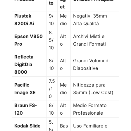
to
et
Plustek
9/
Me
Negativi 35mm
8200i Ai
10
dio
Alta Qualità
8.
Epson V850
Alt
Archivi Misti e
5/
Pro
o
Grandi Formati
10
Reflecta
8/
Alt
Grandi Volumi di
DigitDia
10
o
Diapositive
8000
7.5
Pacific
Me
Nitidezza pura
/1
Image XE
dio
35mm (Low Cost)
0
Braun FS-
8/
Alt
Medio Formato
120
10
o
Professionale
5.
Kodak Slide
Bas
Uso Familiare e
5/