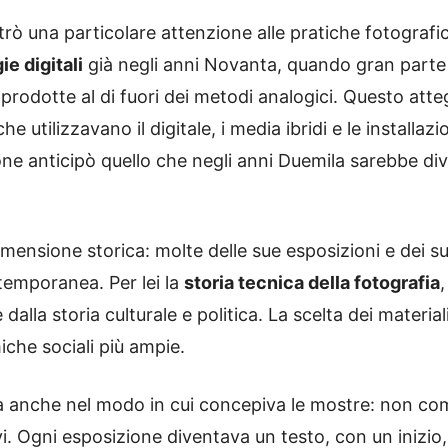
ostrò una particolare attenzione alle pratiche fotogra
e digitali
già negli anni Novanta, quando gran part
prodotte al di fuori dei metodi analogici. Questo att
e utilizzavano il digitale, i media ibridi e le install
one anticipò quello che negli anni Duemila sarebbe di
dimensione storica: molte delle sue esposizioni e dei s
temporanea. Per lei la
storia tecnica della fotografia
 dalla storia culturale e politica. La scelta dei materia
iche sociali più ampie.
va anche nel modo in cui concepiva le mostre: non com
vi. Ogni esposizione diventava un testo, con un inizio