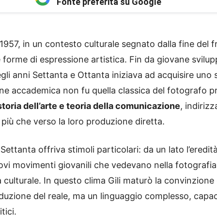
Fonte preferita su Google
1957, in un contesto culturale segnato dalla fine del 
orme di espressione artistica. Fin da giovane sviluppò
negli anni Settanta e Ottanta iniziava ad acquisire un
ne accademica non fu quella classica del fotografo pr
storia dell’arte e teoria della comunicazione
, indirizz
, più che verso la loro produzione diretta.
Settanta offriva stimoli particolari: da un lato l’eredi
nuovi movimenti giovanili che vedevano nella fotografi
ca culturale. In questo clima Gili maturò la convinzion
uzione del reale, ma un linguaggio complesso, capace 
tici.