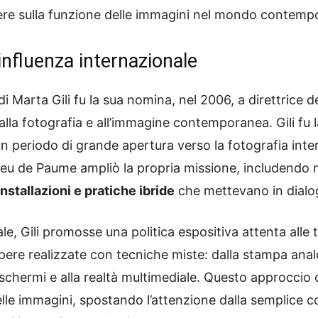
flettere sulla funzione delle immagini nel mondo contem
 influenza internazionale
di Marta Gili fu la sua nomina, nel 2006, a direttrice d
e alla fotografia e all’immagine contemporanea. Gili fu
un periodo di grande apertura verso la fotografia inte
l Jeu de Paume ampliò la propria missione, includendo 
installazioni e pratiche ibride
che mettevano in dialo
ale, Gili promosse una politica espositiva attenta alle
ere realizzate con tecniche miste: dalla stampa analogi
 schermi e alla realtà multimediale. Questo approccio con
elle immagini, spostando l’attenzione dalla semplice co