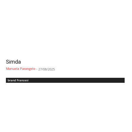
Simda
Manuela Parangelo
-
27/08/2025
brand Francesi