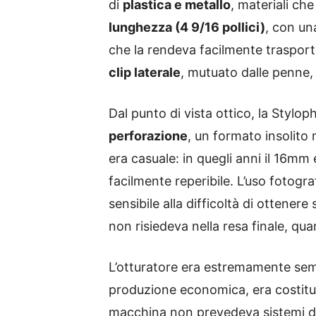
di
plastica e metallo
, materiali ch
lunghezza (4 9/16 pollici)
, con un
che la rendeva facilmente trasporta
clip laterale
, mutuato dalle penne,
Dal punto di vista ottico, la Stylo
perforazione
, un formato insolito
era casuale: in quegli anni il 16m
facilmente reperibile. L’uso fotograf
sensibile alla difficoltà di ottener
non risiedeva nella resa finale, qu
L’otturatore era estremamente semp
produzione economica, era costitui
macchina non prevedeva sistemi di 