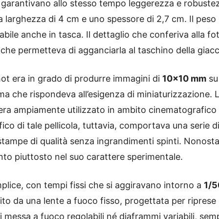
e garantivano allo stesso tempo leggerezza e robuste
a larghezza di 4 cm e uno spessore di 2,7 cm. Il peso 
bile anche in tasca. Il dettaglio che conferiva alla fo
 che permetteva di agganciarla al taschino della giacc
phot era in grado di produrre immagini di
10×10 mm
su 
 ma che rispondeva all’esigenza di miniaturizzazione.
m era ampiamente utilizzato in ambito cinematografico 
ico di tale pellicola, tuttavia, comportava una serie di 
e stampe di qualità senza ingrandimenti spinti. Nonosta
anto piuttosto nel suo carattere sperimentale.
lice, con tempi fissi che si aggiravano intorno a
1/5
to da una lente a fuoco fisso, progettata per riprese 
messa a fuoco regolabili né diaframmi variabili, semp