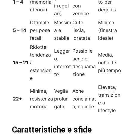
1 – 4
(memoria
to per
irregol
con
uterina)
degenza
ari)
vernice
Ottimale
Massim
Cute
Minima
5 – 14
per pose
a e
liscia,
(finestra
fetali
stabile
idratata
ideale)
Ridotta,
Legger
Possibile
tendenza
Media,
o,
acne e
15 – 21
a
richiede
interrot
desquama
estension
più tempo
to
zione
e
Elevata,
Minima,
Veglia
Acne
transizion
22+
resistenza
prolun
conclamat
e a
motoria
gata
a, coliche
lifestyle
Caratteristiche e sfide