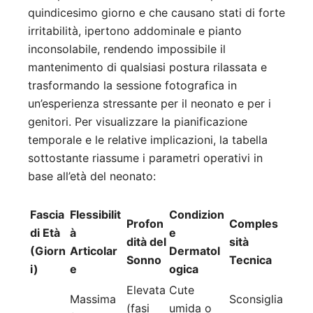
quindicesimo giorno e che causano stati di forte
irritabilità, ipertono addominale e pianto
inconsolabile, rendendo impossibile il
mantenimento di qualsiasi postura rilassata e
trasformando la sessione fotografica in
un’esperienza stressante per il neonato e per i
genitori. Per visualizzare la pianificazione
temporale e le relative implicazioni, la tabella
sottostante riassume i parametri operativi in
base all’età del neonato:
Fascia
Flessibilit
Condizion
Profon
Comples
di Età
à
e
dità del
sità
(Giorn
Articolar
Dermatol
Sonno
Tecnica
i)
e
ogica
Elevata
Cute
Massima
Sconsiglia
(fasi
umida o