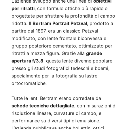
L’azienda sviluppò anche una linea di
obiettivi
per ritratti
, con formule ottiche più rapide e
progettate per sfruttare la profondità di campo
ridotta. Il
Bertram Portrait Petzval
, prodotto a
partire dal 1897, era un classico Petzval
modificato, con lente frontale biconvessa e
gruppo posteriore cementato, ottimizzato per
ritratti a mezza figura. Grazie alla
grande
apertura f/3.8
, questa lente divenne popolare
presso gli studi fotografici tedeschi e boemi,
specialmente per la fotografia su lastre
ortocromatiche.
Tutte le lenti Bertram erano corredate da
schede tecniche dettagliate
, con misurazioni di
risoluzione lineare, curvature di campo, e
performance su diversi tipi di emulsione.
L’azienda pubblicava anche bollettini ottici