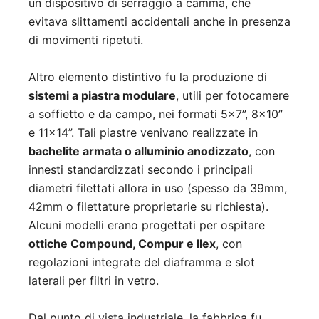
un dispositivo di serraggio a camma, che
evitava slittamenti accidentali anche in presenza
di movimenti ripetuti.
Altro elemento distintivo fu la produzione di
sistemi a piastra modulare
, utili per fotocamere
a soffietto e da campo, nei formati 5×7”, 8×10”
e 11×14”. Tali piastre venivano realizzate in
bachelite armata o alluminio anodizzato
, con
innesti standardizzati secondo i principali
diametri filettati allora in uso (spesso da 39mm,
42mm o filettature proprietarie su richiesta).
Alcuni modelli erano progettati per ospitare
ottiche Compound, Compur e Ilex
, con
regolazioni integrate del diaframma e slot
laterali per filtri in vetro.
Dal punto di vista industriale, la fabbrica fu