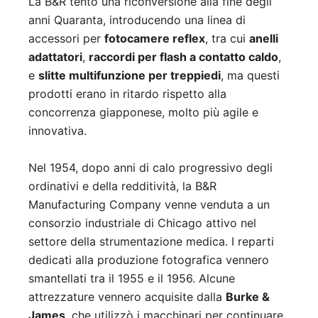
La B&R tentò una riconversione alla fine degli
anni Quaranta, introducendo una linea di
accessori per
fotocamere reflex
, tra cui
anelli
adattatori
,
raccordi per flash a contatto caldo
,
e
slitte multifunzione per treppiedi
, ma questi
prodotti erano in ritardo rispetto alla
concorrenza giapponese, molto più agile e
innovativa.
Nel 1954, dopo anni di calo progressivo degli
ordinativi e della redditività, la B&R
Manufacturing Company venne venduta a un
consorzio industriale di Chicago attivo nel
settore della strumentazione medica. I reparti
dedicati alla produzione fotografica vennero
smantellati tra il 1955 e il 1956. Alcune
attrezzature vennero acquisite dalla
Burke &
James
, che utilizzò i macchinari per continuare