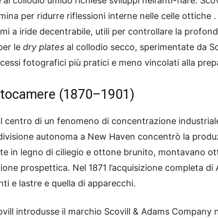
 al collodio umido richiese sviluppi nell’anti-flare: Sco
lamina per ridurre riflessioni interne nelle celle otti
i a iride decentrabile, utili per controllare la profon
per le
dry plates
al collodio secco, sperimentate da Sco
ssi fotografici più pratici e meno vincolati alla prepa
Fotocamere (1870–1901)
 al centro di un fenomeno di concentrazione industrial
ivisione autonoma a New Haven concentrò la produz
e in legno di ciliegio e ottone brunito, montavano ot
ione prospettica. Nel 1871 l’acquisizione completa di
ti e lastre e quella di apparecchi.
ovill introdusse il marchio Scovill & Adams Company