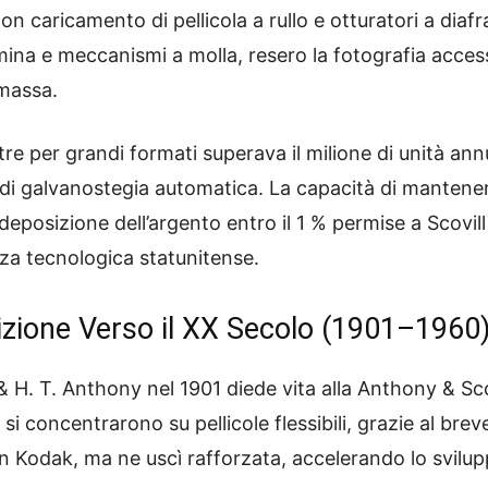
on caricamento di pellicola a rullo e otturatori a dia
mina e meccanismi a molla, resero la fotografia accessi
 massa.
re per grandi formati superava il milione di unità ann
e di galvanostegia automatica. La capacità di mantene
 deposizione dell’argento entro il 1 % permise a Scovil
za tecnologica statunitense.
zione Verso il XX Secolo (1901–1960
& H. T. Anthony nel 1901 diede vita alla Anthony & Sco
ca si concentrarono su pellicole flessibili, grazie al b
n Kodak, ma ne uscì rafforzata, accelerando lo sviluppo