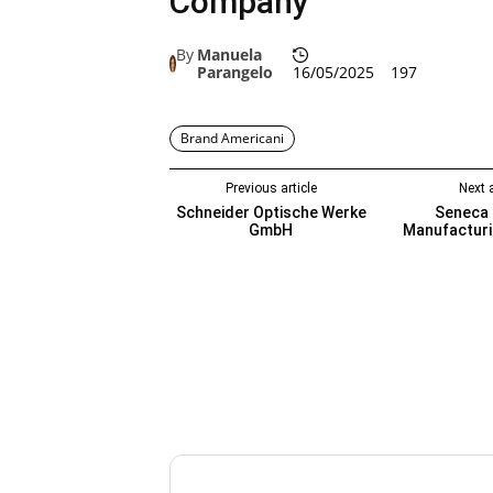
Company
By
Manuela
Parangelo
16/05/2025
197
Brand Americani
Previous article
Next a
Schneider Optische Werke
Seneca
GmbH
Manufactur