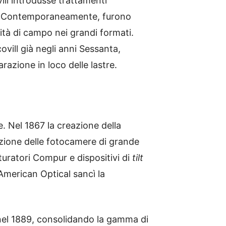
vill introdusse trattamenti
che . Contemporaneamente, furono
dità di campo nei grandi formati.
vill già negli anni Sessanta,
razione in loco delle lastre.
e. Nel 1867 la creazione della
ione delle fotocamere di grande
turatori Compur e dispositivi di
tilt
 American Optical sancì la
 nel 1889, consolidando la gamma di