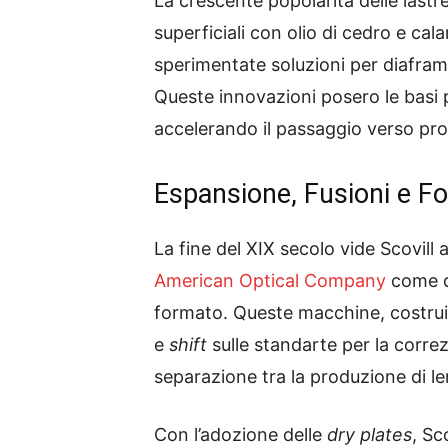
La crescente popolarità delle lastre
superficiali con olio di cedro e ca
sperimentate soluzioni per diaframm
Queste innovazioni posero le basi 
accelerando il passaggio verso proce
Espansione, Fusioni e 
La fine del XIX secolo vide Scovill
American Optical Company
come d
formato. Queste macchine, costruit
e
shift
sulle standarte per la correz
separazione tra la produzione di len
Con l’adozione delle
dry plates
, Sc