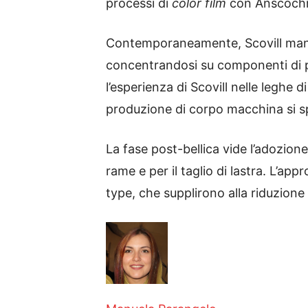
processi di
color film
con Anscoch
Contemporaneamente, Scovill mante
concentrandosi su componenti di pre
l’esperienza di Scovill nelle leghe 
produzione di corpo macchina si spo
La fase post-bellica vide l’adozio
rame e per il taglio di lastra. L’ap
type, che supplirono alla riduzio