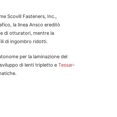
 Scovill Fasteners, Inc.,
fico, la linea Ansco ereditò
e di otturatori, mentre la
i di ingombro ridotti.
autonome per la laminazione del
viluppo di lenti tripletto e
Tessar
-
matiche.