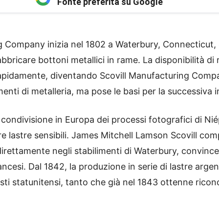
Fonte preferita su Google
ng Company inizia nel 1802 a Waterbury, Connecticut,
ricare bottoni metallici in rame. La disponibilità di r
 rapidamente, diventando Scovill Manufacturing Compa
enti di metalleria, ma pose le basi per la successiva i
 condivisione in Europa dei processi fotografici di Ni
lastre sensibili. James Mitchell Lamson Scovill compr
rettamente negli stabilimenti di Waterbury, convincend
ncesi. Dal 1842, la produzione in serie di lastre argent
sti statunitensi, tanto che già nel 1843 ottenne ricono