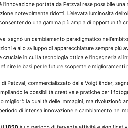
é l’innovazione portata da Petzval rese possibile una m
ione notevolmente ridotti. L’elevata luminosità dell’ob
e, consentendo una gamma più ampia di opportunità cr
tzval segnò un cambiamento paradigmatico nell’ambito 
vazioni e allo sviluppo di apparecchiature sempre più 
cruciale in cui la tecnologia ottica e l’ingegneria si 
finire le basi per le future scoperte e miglioramenti n
vo di Petzval, commercializzato dalla Voigtländer, seg
liando le possibilità creative e pratiche per i fotogra
migliorò la qualità delle immagini, ma rivoluzionò an
n periodo di intensa innovazione e cambiamento nel m
 il 1850
è un periodo di fervente attività e significat