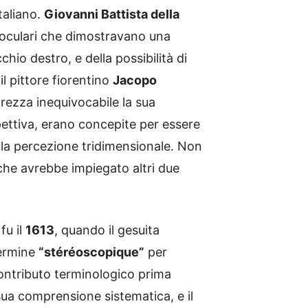
taliano.
Giovanni Battista della
noculari che dimostravano una
chio destro, e della possibilità di
il pittore fiorentino
Jacopo
rezza inequivocabile la sua
pettiva, erano concepite per essere
la percezione tridimensionale. Non
che avrebbe impiegato altri due
fu il
1613
, quando il gesuita
termine
“stéréoscopique”
per
contributo terminologico prima
ua comprensione sistematica, e il