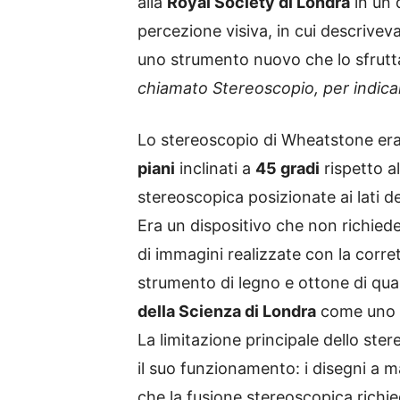
alla
Royal Society di Londra
in un 
percezione visiva, in cui descrivev
uno strumento nuovo che lo sfrut
chiamato Stereoscopio, per indicar
Lo stereoscopio di Wheatstone era
piani
inclinati a
45 gradi
rispetto al
stereoscopica posizionate ai lati d
Era un dispositivo che non richiede
di immagini realizzate con la corre
strumento di legno e ottone di qua
della Scienza di Londra
come uno de
La limitazione principale dello ste
il suo funzionamento: i disegni a m
che la fusione stereoscopica richie