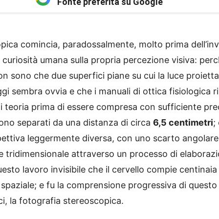
Fonte preferita su Google
copica comincia, paradossalmente, molto prima dell’in
curiosità umana sulla propria percezione visiva: per
n sono che due superfici piane su cui la luce proiett
i sembra ovvia e che i manuali di ottica fisiologica 
i teoria prima di essere compresa con sufficiente prec
sono separati da una distanza di circa
6,5 centimetri
;
ttiva leggermente diversa, con uno scarto angolare 
e tridimensionale attraverso un processo di elaborazi
esto lavoro invisibile che il cervello compie centinaia
 spaziale; e fu la comprensione progressiva di quest
ci, la fotografia stereoscopica.