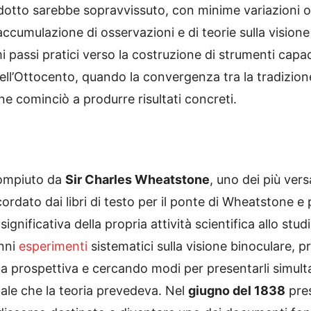
odotto sarebbe sopravvissuto, con minime variazioni or
ccumulazione di osservazioni e di teorie sulla visione 
rimi passi pratici verso la costruzione di strumenti cap
ell’Ottocento, quando la convergenza tra la tradizione
ne cominciò a produrre risultati concreti.
 compiuto da
Sir Charles Wheatstone
, uno dei più vers
icordato dai libri di testo per il ponte di Wheatstone e p
gnificativa della propria attività scientifica allo stud
nni
esperimenti
sistematici sulla visione binoculare, 
lla prospettiva e cercando modi per presentarli simu
nale che la teoria prevedeva. Nel
giugno del 1838
pres