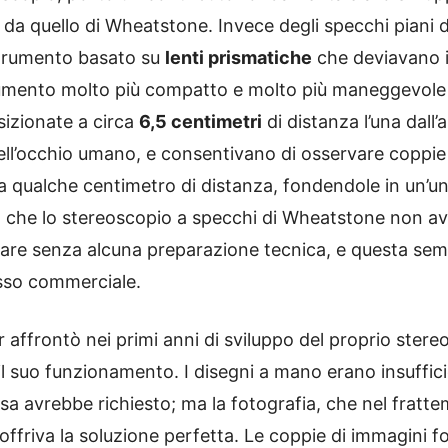
da quello di Wheatstone. Invece degli specchi piani d
trumento basato su
lenti prismatiche
che deviavano i
umento molto più compatto e molto più maneggevole d
sizionate a circa
6,5 centimetri
di distanza l’una dall’
ell’occhio umano, e consentivano di osservare coppie
a qualche centimetro di distanza, fondendole in un’u
so che lo stereoscopio a specchi di Wheatstone non a
re senza alcuna preparazione tecnica, e questa sempl
esso commerciale.
 affrontò nei primi anni di sviluppo del proprio stere
 suo funzionamento. I disegni a mano erano insufficient
 avrebbe richiesto; ma la fotografia, che nel frattem
ffriva la soluzione perfetta. Le coppie di immagini 