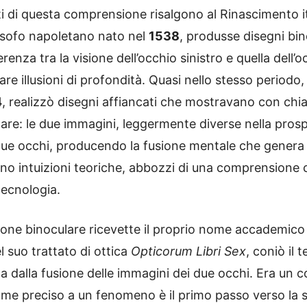
ti di questa comprensione risalgono al Rinascimento i
filosofo napoletano nato nel
1538
, produsse disegni bi
enza tra la visione dell’occhio sinistro e quella dell’oc
re illusioni di profondità. Quasi nello stesso periodo, 
4
, realizzò disegni affiancati che mostravano con chia
are: le due immagini, leggermente diverse nella pros
ue occhi, producendo la fusione mentale che genera 
ano intuizioni teoriche, abbozzi di una comprensione 
tecnologia.
isione binoculare ricevette il proprio nome accademico 
el suo trattato di ottica
Opticorum Libri Sex
, coniò il 
ta dalla fusione delle immagini dei due occhi. Era un 
me preciso a un fenomeno è il primo passo verso la s