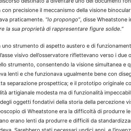
discorso destinato a diventare uno dei documenti fond
a con precisione il meccanismo della visione binocula
tava praticamente.
“Io propongo”
, disse Wheatstone i
e la sua proprietà di rappresentare figure solide.”
 uno strumento di aspetto austero e di funzionamen
l’asse visivo dell’osservatore riflettevano verso i due
ello strumento, consentendo la visione simultanea e qu
va lenti e che funzionava ugualmente bene con disegni
tta separazione prospettica; e il prototipo originale 
lità artigianale modesta ma di funzionalità impeccabil
gli oggetti fondativi della storia della percezione vi
reoscopio di Wheatstone era la difficoltà di produrre 
ano erano lenti da produrre e difficili da standardizz
deva. Sarebbero stati necessari undici anni, e l’inven