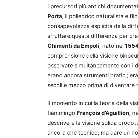
I precursori più antichi documenta
Porta
, il poliedrico naturalista e 
consapevolezza esplicita della differ
sfruttare questa differenza per crea
Chimenti da Empoli
, nato nel
155
comprensione della visione binocul
osservate simultaneamente con i d
erano ancora strumenti pratici; er
secoli e mezzo prima di diventare 
Il momento in cui la teoria della v
fiammingo
François d’Aguillion
, n
descrivere la visione solida prodot
ancora che tecnico; ma dare un no