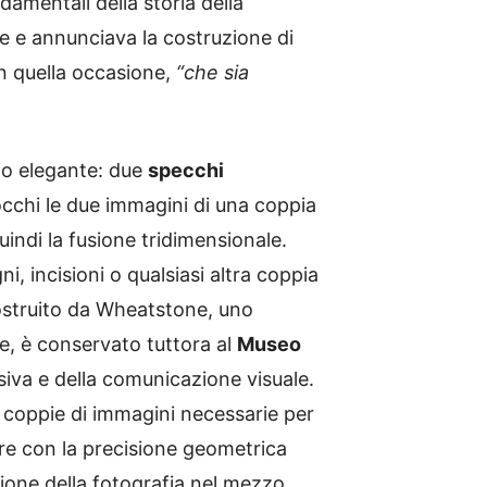
amentali della storia della
re e annunciava la costruzione di
n quella occasione,
“che sia
to elegante: due
specchi
 occhi le due immagini di una coppia
indi la fusione tridimensionale.
, incisioni o qualsiasi altra coppia
costruito da Wheatstone, uno
e, è conservato tuttora al
Museo
siva e della comunicazione visuale.
le coppie di immagini necessarie per
are con la precisione geometrica
zione della fotografia nel mezzo,