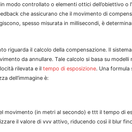
 modo controllato o elementi ottici dell’obiettivo o l
feedback che assicurano che il movimento di compensaz
agiscono, spesso misurata in millisecondi, è determinan
o riguarda il calcolo della compensazione. Il sistema
vimento da annullare. Tale calcolo si basa su modelli
ocità rilevata e il
tempo di esposizione
. Una formula 
ezza dell’immagine è:
el movimento (in metri al secondo) e
tt
t
il tempo di es
zzare il valore di
vv
v
attivo, riducendo così il blur fino 