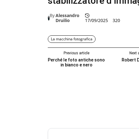
stabilizzatore d’imma
By
Alessandro
Druilio
17/09/2025
320
La macchina fotografica
Previous article
Next a
Perché le foto antiche sono
Robert 
in bianco e nero