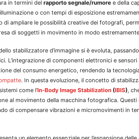
ura in termini del
rapporto segnale/rumore
e della ca
a illuminazione o con tempi di esposizione estremamen
o di ampliare le possibilità creative dei fotografi, pe
ipresa di soggetti in movimento in modo estremamente
 dello stabilizzatore d’immagine si è evoluta, passand
ronici. L’integrazione di componenti elettronici e sens
zione del consumo energetico, rendendo la tecnologia a
ompatte
. In questa evoluzione, il concetto di stabili
sistemi come l’
In-Body Image Stabilization
(
IBIS
)
, ch
ione al movimento della macchina fotografica. Questi 
ado di compensare vibrazioni e micromovimenti in te
senta un elemento essenziale per l’espansione delle a