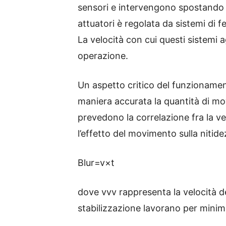
sensori e intervengono spostando in
attuatori è regolata da sistemi di 
La velocità con cui questi sistemi 
operazione.
Un aspetto critico del funzionament
maniera accurata la quantità di mo
prevedono la correlazione fra la vel
l’effetto del movimento sulla nitid
Blur
=
v
×
t
dove
vv
v
rappresenta la velocità d
stabilizzazione lavorano per minimi