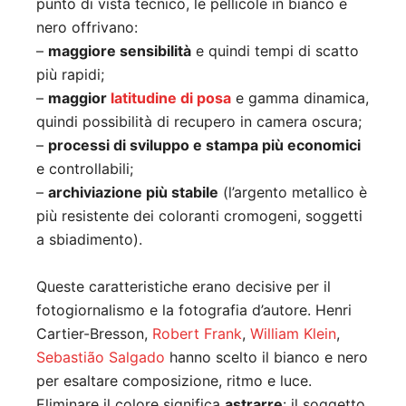
punto di vista tecnico, le pellicole in bianco e
nero offrivano:
–
maggiore sensibilità
e quindi tempi di scatto
più rapidi;
–
maggior
latitudine di posa
e gamma dinamica,
quindi possibilità di recupero in camera oscura;
–
processi di sviluppo e stampa più economici
e controllabili;
–
archiviazione più stabile
(l’argento metallico è
più resistente dei coloranti cromogeni, soggetti
a sbiadimento).
Queste caratteristiche erano decisive per il
fotogiornalismo e la fotografia d’autore. Henri
Cartier-Bresson,
Robert Frank
,
William Klein
,
Sebastião Salgado
hanno scelto il bianco e nero
per esaltare composizione, ritmo e luce.
Eliminare il colore significa
astrarre
: il soggetto