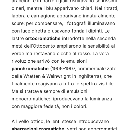
arancioni e in parte i gialli risultavano scurissimi
o neri, mentre i blu apparivano chiari. Nei ritratti,
labbra e carnagione apparivano innaturalmente
scure; per compensare, i fotografi illuminavano
con luce diretta o usavano fondali dipinti. Le
lastre
ortocromatiche
introdotte nella seconda
metà dell’Ottocento ampliarono la sensibilità al
verde ma restavano cieche al rosso. La vera
rivoluzione arrivò con le emulsioni
panchromatiche
(1906–1907, commercializzate
dalla Wratten & Wainwright in Inghilterra), che
finalmente reagivano a tutto lo spettro visibile.
Ma si trattava sempre di emulsioni
monocromatiche: riproducevano la luminanza
con maggiore fedeltà, non i colori.
A livello ottico, le lenti stesse introducevano
aberrazioni cromatiche
: vetri non apocromatici