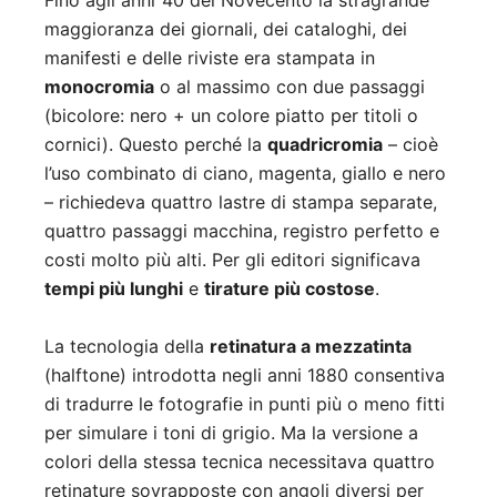
Fino agli anni ’40 del Novecento la stragrande
maggioranza dei giornali, dei cataloghi, dei
manifesti e delle riviste era stampata in
monocromia
o al massimo con due passaggi
(bicolore: nero + un colore piatto per titoli o
cornici). Questo perché la
quadricromia
– cioè
l’uso combinato di ciano, magenta, giallo e nero
– richiedeva quattro lastre di stampa separate,
quattro passaggi macchina, registro perfetto e
costi molto più alti. Per gli editori significava
tempi più lunghi
e
tirature più costose
.
La tecnologia della
retinatura a mezzatinta
(halftone) introdotta negli anni 1880 consentiva
di tradurre le fotografie in punti più o meno fitti
per simulare i toni di grigio. Ma la versione a
colori della stessa tecnica necessitava quattro
retinature sovrapposte con angoli diversi per