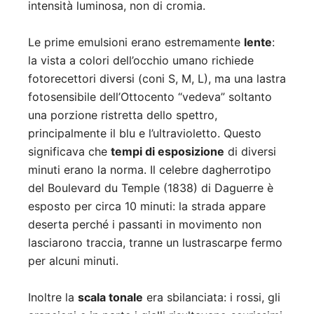
intensità luminosa, non di cromia.
Le prime emulsioni erano estremamente
lente
:
la vista a colori dell’occhio umano richiede
fotorecettori diversi (coni S, M, L), ma una lastra
fotosensibile dell’Ottocento “vedeva” soltanto
una porzione ristretta dello spettro,
principalmente il blu e l’ultravioletto. Questo
significava che
tempi di esposizione
di diversi
minuti erano la norma. Il celebre dagherrotipo
del Boulevard du Temple (1838) di Daguerre è
esposto per circa 10 minuti: la strada appare
deserta perché i passanti in movimento non
lasciarono traccia, tranne un lustrascarpe fermo
per alcuni minuti.
Inoltre la
scala tonale
era sbilanciata: i rossi, gli