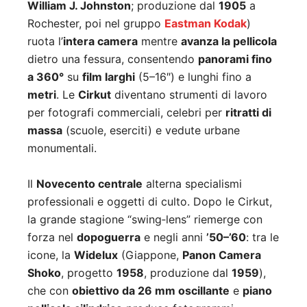
William J. Johnston
; produzione dal
1905
a
Rochester, poi nel gruppo
Eastman Kodak
)
ruota l’
intera camera
mentre
avanza la pellicola
dietro una fessura, consentendo
panorami fino
a 360°
su
film larghi
(5–16″) e lunghi fino a
metri
. Le
Cirkut
diventano strumenti di lavoro
per fotografi commerciali, celebri per
ritratti di
massa
(scuole, eserciti) e vedute urbane
monumentali.
Il
Novecento centrale
alterna specialismi
professionali e oggetti di culto. Dopo le Cirkut,
la grande stagione “swing‑lens” riemerge con
forza nel
dopoguerra
e negli anni
’50–’60
: tra le
icone, la
Widelux
(Giappone,
Panon Camera
Shoko
, progetto
1958
, produzione dal
1959
),
che con
obiettivo da 26 mm oscillante
e
piano