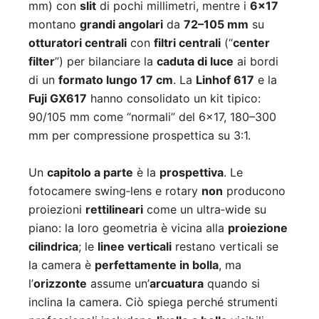
mm) con
slit
di pochi millimetri, mentre i
6×17
montano
grandi angolari
da
72–105 mm
su
otturatori centrali
con
filtri centrali
(“
center
filter
”) per bilanciare la
caduta di luce
ai bordi
di un
formato lungo 17 cm
. La
Linhof 617
e la
Fuji GX617
hanno consolidato un kit tipico:
90/105 mm come “normali” del 6×17, 180–300
mm per compressione prospettica su 3:1.
Un
capitolo a parte
è la
prospettiva
. Le
fotocamere swing‑lens e rotary
non
producono
proiezioni
rettilineari
come un ultra‑wide su
piano: la loro geometria è vicina alla
proiezione
cilindrica
; le
linee verticali
restano verticali se
la camera è
perfettamente in bolla
, ma
l’
orizzonte
assume un’
arcuatura
quando si
inclina la camera. Ciò spiega perché strumenti