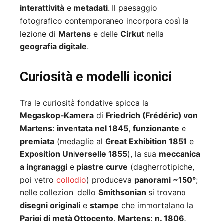
interattività
e
metadati
. Il paesaggio
fotografico contemporaneo incorpora così la
lezione di
Martens
e delle
Cirkut
nella
geografia digitale
.
Curiosità e modelli iconici
Tra le curiosità fondative spicca la
Megaskop‑Kamera
di
Friedrich (Frédéric) von
Martens
:
inventata nel 1845
,
funzionante
e
premiata
(medaglie al
Great Exhibition 1851
e
Exposition Universelle 1855
), la sua
meccanica
a ingranaggi
e
piastre curve
(dagherrotipiche,
poi vetro
collodio
) produceva
panorami ~150°
;
nelle collezioni dello
Smithsonian
si trovano
disegni originali
e
stampe
che immortalano la
Parigi di metà Ottocento
.
Martens
:
n. 1806,