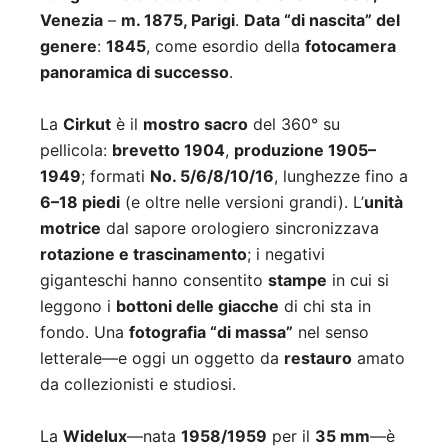
Venezia
–
m. 1875, Parigi
.
Data “di nascita” del
genere
:
1845
, come esordio della
fotocamera
panoramica di successo
.
La
Cirkut
è il
mostro sacro
del 360° su
pellicola:
brevetto 1904
,
produzione 1905–
1949
; formati
No. 5/6/8/10/16
, lunghezze fino a
6–18 piedi
(e oltre nelle versioni grandi). L’
unità
motrice
dal sapore orologiero sincronizzava
rotazione e trascinamento
; i negativi
giganteschi hanno consentito
stampe
in cui si
leggono i
bottoni delle giacche
di chi sta in
fondo. Una
fotografia “di massa”
nel senso
letterale—e oggi un oggetto da
restauro
amato
da collezionisti e studiosi.
La
Widelux
—nata
1958/1959
per il
35 mm
—è