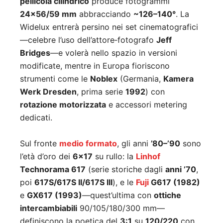
pellicola cilindrico
produce fotogrammi
24×56/59 mm
abbracciando
~126–140°
. La
Widelux entrerà persino nei set cinematografici
—celebre l’uso dell’attore‑fotografo
Jeff
Bridges
—e volerà nello spazio in versioni
modificate, mentre in Europa fioriscono
strumenti come le
Noblex
(Germania,
Kamera
Werk Dresden
, prima serie
1992
) con
rotazione motorizzata
e accessori metering
dedicati.
Sul fronte
medio formato
, gli anni
’80–’90
sono
l’età d’oro dei
6×17
su rullo: la
Linhof
Technorama 617
(serie storiche dagli
anni ’70
,
poi
617S/617S II/617S III
), e le
Fuji
G617 (1982)
e
GX617 (1993)
—quest’ultima con
ottiche
intercambiabili
90/105/180/300 mm—
definiscono la poetica del
3:1
su
120/220
con