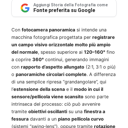
Aggiungi Storia della Fotografia come
Fonte preferita su Google
Con
fotocamera panoramica
si intende una
macchina fotografica progettata per
registrare
un campo visivo orizzontale molto più ampio
del normale
, spesso superiore ai
120–160°
fino
a coprire
360°
continui, generando immagini
con
rapporto d’aspetto allungato
(2:1, 3:1 o più)
o
panoramiche circolari complete
. A differenza
di una semplice ripresa “grandangolare”, qui
l’
estensione della scena
e il
modo in cui il
sensore/pellicola viene scansito
sono parte
intrinseca del processo: ciò può avvenire
tramite
obiettivi oscillanti
su una
finestra a
fessura
davanti a un
piano pellicola curvo
(sistemi “swing‑lens”), oppure tramite
rotazione