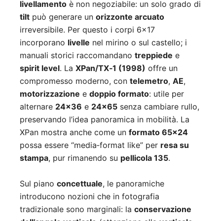
livellamento
è non negoziabile: un solo grado di
tilt
può generare un
orizzonte arcuato
irreversibile. Per questo i corpi 6×17
incorporano
livelle
nel mirino o sul castello; i
manuali storici raccomandano
treppiede
e
spirit level
. La
XPan/TX‑1 (1998)
offre un
compromesso moderno, con
telemetro
,
AE
,
motorizzazione
e
doppio formato
: utile per
alternare
24×36
e
24×65
senza cambiare rullo,
preservando l’idea panoramica in mobilità. La
XPan mostra anche come un
formato 65×24
possa essere “media‑format like” per
resa su
stampa
, pur rimanendo su
pellicola 135
.
Sul piano
concettuale
, le panoramiche
introducono nozioni che in fotografia
tradizionale sono marginali: la
conservazione