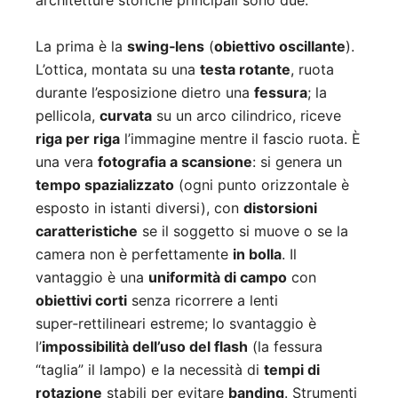
architetture storiche principali sono due.
La prima è la
swing‑lens
(
obiettivo oscillante
).
L’ottica, montata su una
testa rotante
, ruota
durante l’esposizione dietro una
fessura
; la
pellicola,
curvata
su un arco cilindrico, riceve
riga per riga
l’immagine mentre il fascio ruota. È
una vera
fotografia a scansione
: si genera un
tempo spazializzato
(ogni punto orizzontale è
esposto in istanti diversi), con
distorsioni
caratteristiche
se il soggetto si muove o se la
camera non è perfettamente
in bolla
. Il
vantaggio è una
uniformità di campo
con
obiettivi corti
senza ricorrere a lenti
super‑rettilineari estreme; lo svantaggio è
l’
impossibilità dell’uso del flash
(la fessura
“taglia” il lampo) e la necessità di
tempi di
rotazione
stabili per evitare
banding
. Strumenti