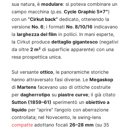
sua natura, è
modulare
: si poteva combinare un
campo macchina (p.es.
Cycle Graphic 5×7″
)
con un
“Cirkut back”
dedicato, ottenendo la
versione
No. 6
; i formati
No. 8/10/16
indicavano
la
larghezza del film
in pollici. In mani esperte,
la Cirkut produce
dettaglio gigantesco
(negativi
da oltre
2 m²
di superficie apparente) con una
resa prospettica unica.
Sul versante
ottico
, le panoramiche storiche
hanno attraversato fasi diverse. Le
Megaskop
di
Martens
facevano uso di ottiche costruite
per
dagherrotipo
su
piastre curve
; il già citato
Sutton (1859–61)
sperimentò un
obiettivo a
liquido
per “aprire” l’angolo con aberrazione
controllata; nel Novecento, le swing‑lens
compatte
adottano focali
26–28 mm
(su 35