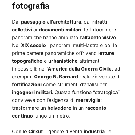
fotografia
Dal
paesaggio
all’
architettura
, dai
ritratti
collettivi
ai
documenti militari
, le fotocamere
panoramiche hanno ampliato l’
alfabeto visivo
.
Nel
XIX secolo
i panorami multi‑lastra e poi le
prime camere panoramiche offrivano
letture
topografiche
e
urbanistiche
altrimenti
impossibili; nell’
America della Guerra Civile
, ad
esempio,
George N. Barnard
realizzò vedute di
fortificazioni
come strumenti d’analisi per
ingegneri militari
. Questa funzione “strategica”
conviveva con l’esigenza di
meraviglia
:
trasformare un
belvedere
in un
racconto
continuo
lungo un metro.
Con le
Cirkut
il genere diventa
industria
: le