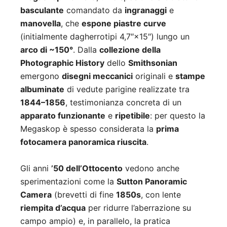
basculante
comandato da
ingranaggi
e
manovella
, che
espone piastre curve
(initialmente dagherrotipi 4,7″×15″) lungo un
arco di ~150°
. Dalla
collezione della
Photographic History
dello
Smithsonian
emergono
disegni meccanici
originali e
stampe
albuminate
di vedute parigine realizzate tra
1844–1856
, testimonianza concreta di un
apparato funzionante
e
ripetibile
: per questo la
Megaskop è spesso considerata la
prima
fotocamera panoramica riuscita
.
Gli anni
’50 dell’Ottocento
vedono anche
sperimentazioni come la
Sutton Panoramic
Camera
(brevetti di fine
1850s
, con lente
riempita d’acqua
per ridurre l’aberrazione su
campo ampio) e, in parallelo, la pratica