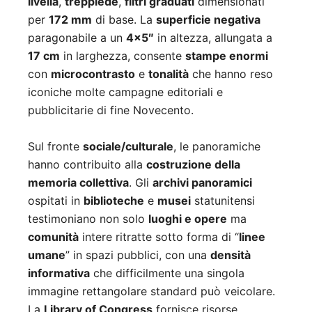
livella
,
treppiede
,
filtri graduati
dimensionati
per
172 mm
di base. La
superficie negativa
paragonabile a un
4×5″
in altezza, allungata a
17 cm
in larghezza, consente
stampe enormi
con
microcontrasto
e
tonalità
che hanno reso
iconiche molte campagne editoriali e
pubblicitarie di fine Novecento.
Sul fronte
sociale/culturale
, le panoramiche
hanno contribuito alla
costruzione della
memoria collettiva
. Gli
archivi panoramici
ospitati in
biblioteche
e
musei
statunitensi
testimoniano non solo
luoghi e opere
ma
comunità
intere ritratte sotto forma di “
linee
umane
” in spazi pubblici, con una
densità
informativa
che difficilmente una singola
immagine rettangolare standard può veicolare.
La
Library of Congress
fornisce risorse