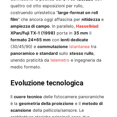
quattro od otto esposizioni per rullo,
costruendo un’estetica “
large‑format on roll
film
” che ancora oggi affascina per
nitidezza
e
ampiezza di campo
. In parallelo,
Hasselblad
XPan/Fuji TX‑1 (1998)
porta in
35 mm
il
formato 24×65 mm
con
lenti dedicate
(30/45/90) e
commutazione
istantanea
tra
panoramico e standard
sullo
stesso rullo
,
unendo praticità da
telemetro
e ingegneria da
medio formato.
Evoluzione tecnologica
Il
cuore tecnico
delle fotocamere panoramiche
è la
geometria della proiezione
e il
metodo di
scansione
della pellicola/sensore. Le