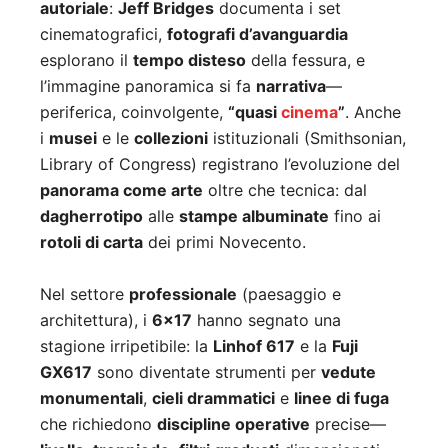
autoriale
:
Jeff Bridges
documenta i set
cinematografici,
fotografi d’avanguardia
esplorano il
tempo disteso
della fessura, e
l’immagine panoramica si fa
narrativa
—
periferica, coinvolgente,
“quasi
cinema
”
. Anche
i
musei
e le
collezioni
istituzionali (Smithsonian,
Library of Congress) registrano l’evoluzione del
panorama come arte
oltre che tecnica: dal
dagherrotipo
alle
stampe albuminate
fino ai
rotoli di carta
dei primi Novecento.
Nel settore
professionale
(paesaggio e
architettura), i
6×17
hanno segnato una
stagione irripetibile: la
Linhof 617
e la
Fuji
GX617
sono diventate strumenti per
vedute
monumentali
,
cieli drammatici
e
linee di fuga
che richiedono
discipline operative
precise—