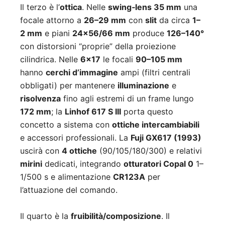
Il terzo è l’
ottica
. Nelle
swing‑lens 35 mm
una
focale attorno a
26–29 mm
con
slit
da circa
1–
2 mm
e piani
24×56/66 mm
produce
126–140°
con distorsioni “proprie” della proiezione
cilindrica. Nelle
6×17
le focali
90–105 mm
hanno
cerchi d’immagine
ampi (filtri centrali
obbligati) per mantenere
illuminazione
e
risolvenza
fino agli estremi di un frame lungo
172 mm
; la
Linhof 617 S III
porta questo
concetto a sistema con
ottiche intercambiabili
e accessori professionali. La
Fuji GX617 (1993)
uscirà con
4 ottiche
(90/105/180/300) e relativi
mirini
dedicati, integrando
otturatori Copal 0
1–
1/500 s e alimentazione
CR123A
per
l’attuazione del comando.
Il quarto è la
fruibilità/composizione
. Il