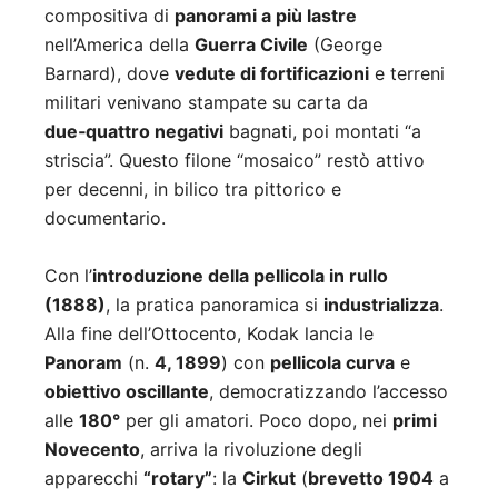
compositiva di
panorami a più lastre
nell’America della
Guerra Civile
(George
Barnard), dove
vedute di fortificazioni
e terreni
militari venivano stampate su carta da
due‑quattro negativi
bagnati, poi montati “a
striscia”. Questo filone “mosaico” restò attivo
per decenni, in bilico tra pittorico e
documentario.
Con l’
introduzione della pellicola in rullo
(1888)
, la pratica panoramica si
industrializza
.
Alla fine dell’Ottocento, Kodak lancia le
Panoram
(n.
4, 1899
) con
pellicola curva
e
obiettivo oscillante
, democratizzando l’accesso
alle
180°
per gli amatori. Poco dopo, nei
primi
Novecento
, arriva la rivoluzione degli
apparecchi
“rotary”
: la
Cirkut
(
brevetto 1904
a