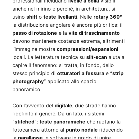
professionali includano
livelle a bolla
visibili
anche nel mirino e perché, in architettura, si
usino
shift
o
teste livellanti
. Nelle
rotary 360°
la distribuzione angolare è ancora più critica: il
passo di rotazione
e la
vite di trascinamento
devono mantenere costanza estrema, altrimenti
l’immagine mostra
compressioni/espansioni
locali. La letteratura tecnica su
slit‑scan
aiuta a
capire il fenomeno: si tratta, in fondo, dello
stesso principio di
otturatori a fessura
e
“strip
photography”
applicato allo spazio
panoramico.
Con l’avvento del
digitale
, due strade hanno
ridefinito il genere. Da un lato, i sistemi
“stitched”
:
teste panoramiche
che ruotano la
fotocamera attorno al
punto nodale
riducendo
la
parallasse
, e software in grado di unire