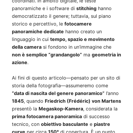
coordinati. In ambito digitale, le teste
panoramiche e i software di
stitching
hanno
democratizzato il genere; tuttavia, sul piano
storico e percettivo, le
fotocamere
panoramiche dedicate
hanno creato un
linguaggio in cui
tempo, spazio e movimento
della camera
si fondono in un’immagine che
non è semplice “grandangolo”
ma
geometria in
azione
.
Ai fini di questo articolo—pensato per un sito di
storia della fotografia—assumeremo come
“data di nascita del genere panoramico”
l’anno
1845
, quando
Friedrich (Frédéric) von Martens
presentò la
Megaskop‑Kamera
, considerata la
prima fotocamera panoramica
di successo
tecnico, con
obiettivo basculante
e
piastre
curve
per circa
150°
di copertura. È un punto