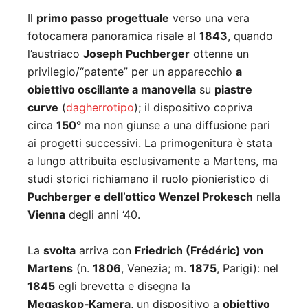
Il
primo passo progettuale
verso una vera
fotocamera panoramica risale al
1843
, quando
l’austriaco
Joseph Puchberger
ottenne un
privilegio/“patente” per un apparecchio
a
obiettivo oscillante a manovella
su
piastre
curve
(
dagherrotipo
); il dispositivo copriva
circa
150°
ma non giunse a una diffusione pari
ai progetti successivi. La primogenitura è stata
a lungo attribuita esclusivamente a Martens, ma
studi storici richiamano il ruolo pionieristico di
Puchberger e dell’ottico Wenzel Prokesch
nella
Vienna
degli anni ‘40.
La
svolta
arriva con
Friedrich (Frédéric) von
Martens
(n.
1806
, Venezia; m.
1875
, Parigi): nel
1845
egli brevetta e disegna la
Megaskop‑Kamera
, un dispositivo a
obiettivo