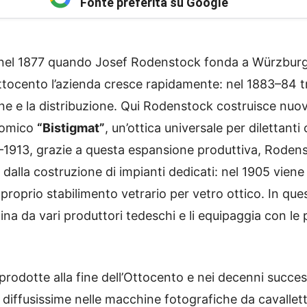
Fonte preferita su Google
el 1877 quando Josef Rodenstock fonda a Würzburg, i
l’Ottocento l’azienda cresce rapidamente: nel 1883–84 
e e la distribuzione. Qui Rodenstock costruisce nuovi
onomico
“Bistigmat”
, un’ottica universale per dilettan
4–1913, grazie a questa espansione produttiva, Roden
 dalla costruzione di impianti dedicati: nel 1905 viene
proprio stabilimento vetrario per vetro ottico. In quest
a da vari produttori tedeschi e li equipaggia con le pr
prodotte alla fine dell’Ottocento e nei decenni success
, diffusissime nelle macchine fotografiche da cavalle