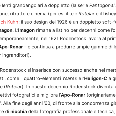
 lenti grandangolari a doppietto (la serie
Pantogonal
ne, ritratto e cinema (per es. il tele
Rotelar
e il fishe
ich Kühn
: il suo design del 1926 è un doppietto soft
Imagon
. L’
Imagon
rimane a listino per decenni come l’ob
Contemporaneamente, nel 1921 Rodenstock lavora al prim
Apo-Ronar
– e continua a produrre ampie gamme di l
 ingranditori).
odenstock si inserisce con successo anche nel merc
ti, come il quattro-elementi
Ysarex
e l’
Heligon-C
a gr
le (
Rotelar
). In questo decennio Rodenstock diventa u
ttivi fotografici e migliora l’
Apo-Ronar
(originariamen
. Alla fine degli anni ’60, di fronte alla concorrenza
re di
nicchia
della fotografia professionale e tecnica,