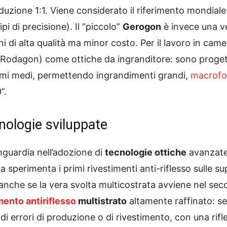
uzione 1:1. Viene considerato il riferimento mondiale
pi di precisione). Il “piccolo”
Gerogon
è invece una v
ni di alta qualità ma minor costo. Per il lavoro in c
-Rodagon) come ottiche da ingranditore: sono progett
mmi medi, permettendo ingrandimenti grandi,
macrofo
”.
cnologie sviluppate
guardia nell’adozione di
tecnologie ottiche
avanzate 
da sperimenta i primi rivestimenti anti-riflesso sulle su
 anche se la vera svolta multicostrata avviene nel se
mento antiriflesso
multistrato
altamente raffinato: 
di errori di produzione o di rivestimento, con una rifl