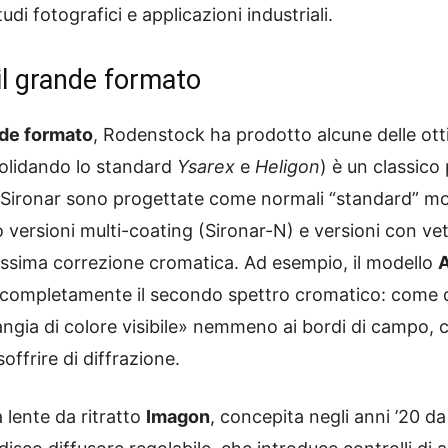
udi fotografici e applicazioni industriali.
il grande formato
nde formato
, Rodenstock ha prodotto alcune delle ottic
solidando lo standard
Ysarex
e
Heligon
) è un classic
 Sironar sono progettate come normali “standard” molto
 versioni multi-coating (Sironar-N) e versioni con ve
ssima correzione cromatica. Ad esempio, il modello
A
e completamente il secondo spettro cromatico: come
rangia di colore visibile» nemmeno ai bordi di campo,
offrire di diffrazione.
 lente da ritratto
Imagon
, concepita negli anni ’20 da