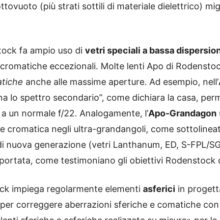
ovuoto (più strati sottili di materiale dielettrico) m
tock fa ampio uso di
vetri speciali a bassa dispersio
i cromatiche eccezionali. Molte lenti Apo di Rodenstoc
atiche
anche alle massime aperture. Ad esempio, nell’
ina lo spettro secondario”, come dichiara la casa, pe
 a un normale f/22. Analogamente, l’
Apo-Grandagon
e cromatica negli ultra-grandangoli, come sottolineat
I di nuova generazione (vetri Lanthanum, ED, S-FPL/SG,
 portata, come testimoniano gli obiettivi Rodenstock 
tock impiega regolarmente elementi
asferici
in progetta
) per correggere aberrazioni sferiche e comatiche con 