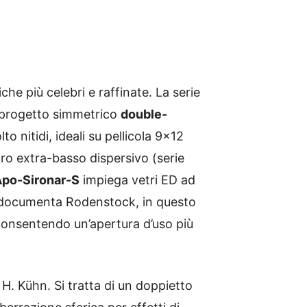
he più celebri e raffinate. La serie
o progetto simmetrico
double-
 nitidi, ideali su pellicola 9×12
tro extra-basso dispersivo (serie
po-Sironar-S
impiega vetri ED ad
 documenta Rodenstock, in questo
 consentendo un’apertura d’uso più
 H. Kühn. Si tratta di un doppietto