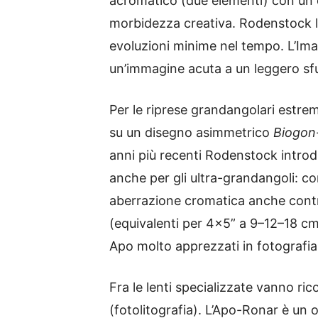
acromatico (due elementi) con un di
morbidezza creativa. Rodenstock 
evoluzioni minime nel tempo. L’Im
un’immagine acuta a un leggero sf
Per le riprese grandangolari estre
su un disegno asimmetrico
Biogon
anni più recenti Rodenstock intr
anche per gli ultra-grandangoli: co
aberrazione cromatica anche contr
(equivalenti per 4×5” a 9–12–18 
Apo molto apprezzati in fotografia
Fra le lenti specializzate vanno ric
(fotolitografia). L’Apo-Ronar è un