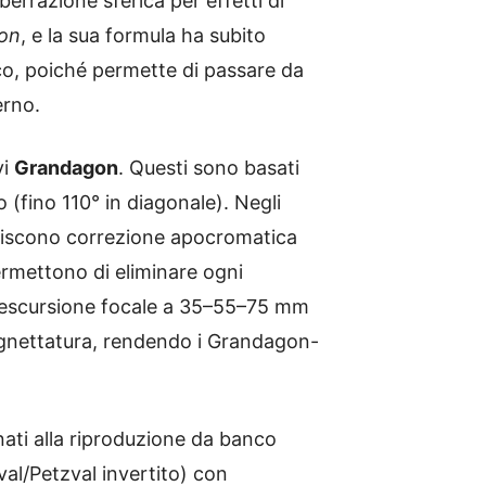
errazione sferica per effetti di
gon
, e la sua formula ha subito
co, poiché permette di passare da
erno.
vi
Grandagon
. Questi sono basati
 (fino 110° in diagonale). Negli
tiscono correzione apocromatica
ermettono di eliminare ogni
a escursione focale a 35–55–75 mm
gnettatura, rendendo i Grandagon-
inati alla riproduzione da banco
al/Petzval invertito) con