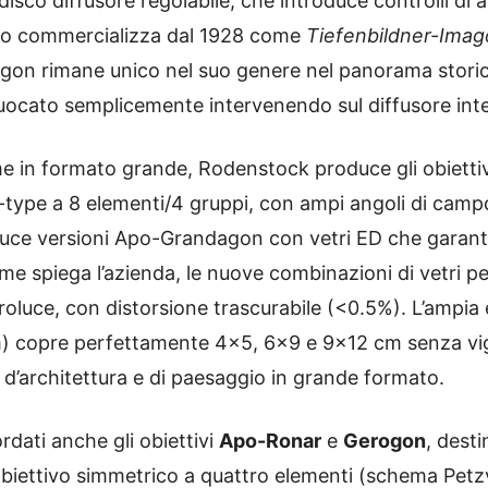
sco diffusore regolabile, che introduce controlli di ab
lo commercializza dal 1928 come
Tiefenbildner-Ima
agon rimane unico nel suo genere nel panorama stori
uocato semplicemente intervenendo sul diffusore int
me in formato grande, Rodenstock produce gli obietti
-type a 8 elementi/4 gruppi, con ampi angoli di campo
oduce versioni Apo-Grandagon con vetri ED che garan
me spiega l’azienda, le nuove combinazioni di vetri p
oluce, con distorsione trascurabile (<0.5%). L’ampi
cm) copre perfettamente 4×5, 6×9 e 9×12 cm senza vi
 d’architettura e di paesaggio in grande formato.
ordati anche gli obiettivi
Apo-Ronar
e
Gerogon
, dest
 obiettivo simmetrico a quattro elementi (schema Petzv