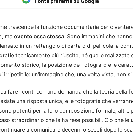
Fonte preferita su Google
 che trascende la funzione documentaria per diventare
to, ma
evento essa stessa
. Sono immagini che hanno 
densato in un rettangolo di carta o di pellicola la com
fie tecnicamente più riuscite, né quelle realizzate d
 momento storico, la posizione del fotografo e le cara
 irripetibile: un’immagine che, una volta vista, non si
ica fare i conti con una domanda che la teoria della 
siste una risposta unica, e le fotografie che verrann
ono potenti per la loro composizione formale, altre p
aso straordinario che le ha rese possibili. Ciò che le 
 continuare a comunicare decenni o secoli dopo lo sc