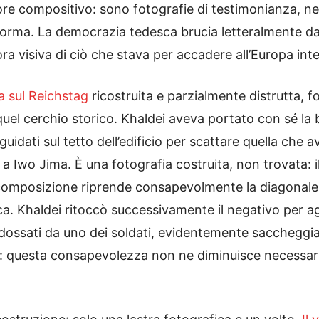
re compositivo: sono fotografie di testimonianza, nel
orma. La democrazia tedesca brucia letteralmente davan
a visiva di ciò che stava per accadere all’Europa inte
a sul Reichstag
ricostruita e parzialmente distrutta, f
el cerchio storico. Khaldei aveva portato con sé la b
 guidati sul tetto dell’edificio per scattare quella ch
 a Iwo Jima. È una fotografia costruita, non trovata:
composizione riprende consapevolmente la diagonale
ca. Khaldei ritoccò successivamente il negativo per a
ndossati da uno dei soldati, evidentemente saccheggia
: questa consapevolezza non ne diminuisce necessari