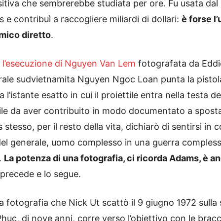
itiva che sembrerebbe studiata per ore. Fu usata dal
 contribuì a raccogliere miliardi di dollari:
è forse l’
mico diretto
.
è
l’esecuzione di Nguyen Van Lem
fotografata da Eddie
nerale sudvietnamita Nguyen Ngoc Loan punta la pistola
 l’istante esatto in cui il proiettile entra nella testa
bile da aver contribuito in modo documentato a spost
tesso, per il resto della vita, dichiarò di sentirsi in
 del generale, uomo complesso in una guerra compless
o.
La potenza di una fotografia, ci ricorda Adams, è an
 precede e lo segue.
fotografia che Nick Ut scattò il 9 giugno 1972 sulla 
Phuc, di nove anni, corre verso l’obiettivo con le bracc