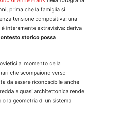
 volto di Anne Frank
nella fotografia
i, prima che la famiglia si
senza tensione compositiva: una
 è interamente extravisiva: deriva
 contesto storico possa
sovietici al momento della
 binari che scompaiono verso
ità da essere riconoscibile anche
redda e quasi architettonica rende
olo la geometria di un sistema