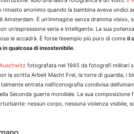
struzione: solo una lastra fotografica e un volto.
Il
fo rimasto anonimo quando la bambina aveva undici ann
 di Amsterdam. È un’immagine senza dramma visivo, 
 un’espressione seria e intelligente. La sua potenza
cosa le accadrà. È forse l’esempio più puro di come
il
 in qualcosa di insostenibile
.
d Auschwitz
fotografata nel 1945 da fotografi militari 
on la scritta Arbeit Macht Frei, la torre di guardia, i
 talmente entrata nell’iconografia condivisa dell’uman
della Seconda guerra mondiale. La sua composizione f
rturbante: nessun corpo, nessuna violenza visibile, s
Umano