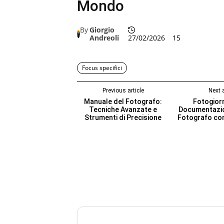
Mondo
By
Giorgio
Andreoli
27/02/2026
15
Focus specifici
Previous article
Next a
Manuale del Fotografo:
Fotogior
Tecniche Avanzate e
Documentazion
Strumenti di Precisione
Fotografo co