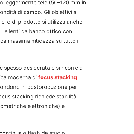
li o leggermente tele (50–120 mm in
ndità di campo. Gli obiettivi a
ci o di prodotto si utilizza anche
, le lenti da banco ottico con
ca massima nitidezza su tutto il
e è spesso desiderata e si ricorre a
cnica moderna di
focus stacking
si fondono in postproduzione per
cus stacking richiede stabilità
rometriche elettroniche) e
e continua o flash da studio