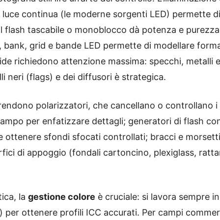
a luce continua (le moderne sorgenti LED) permette d
e il flash tascabile o monoblocco dà potenza e purezza 
, bank, grid e bande LED permette di modellare forma,
ucide richiedono attenzione massima: specchi, metalli e 
i neri (flags) e dei diffusori è strategica.
ndono polarizzatori, che cancellano o controllano i ri
ampo per enfatizzare dettagli; generatori di flash co
 ottenere sfondi sfocati controllati; bracci e morsett
erfici di appoggio (fondali cartoncino, plexiglass, ratt
ica, la
gestione colore
è cruciale: si lavora sempre in 
) per ottenere profili ICC accurati. Per campi commerc