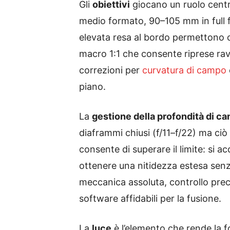
Gli
obiettivi
giocano un ruolo centra
medio formato, 90–105 mm in full fr
elevata resa al bordo permettono cr
macro 1:1 che consente riprese ravv
correzioni per
curvatura di campo
piano.
La
gestione della profondità di c
diaframmi chiusi (f/11–f/22) ma ciò
consente di superare il limite: si a
ottenere una nitidezza estesa senza
meccanica assoluta, controllo prec
software affidabili per la fusione.
La
luce
è l’elemento che rende la fot