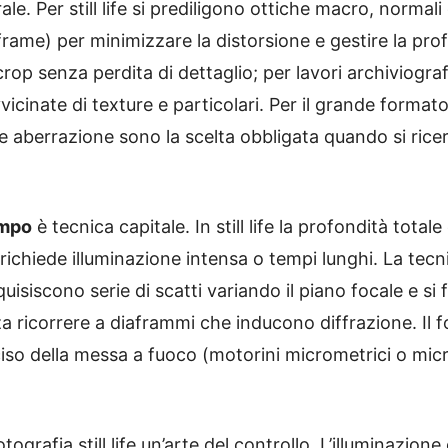
le. Per still life si prediligono ottiche macro, norma
ame) per minimizzare la distorsione e gestire la profo
op senza perdita di dettaglio; per lavori archiviografi
icinate di texture e particolari. Per il grande formato
e aberrazione sono la scelta obbligata quando si ricer
ampo
è tecnica capitale. In still life la profondità total
 richiede illuminazione intensa o tempi lunghi. La te
cquisiscono serie di scatti variando il piano focale e 
 ricorrere a diaframmi che inducono diffrazione. Il fo
iso della messa a fuoco (motorini micrometrici o mic
ografia still life un’arte del controllo. L’illuminazion