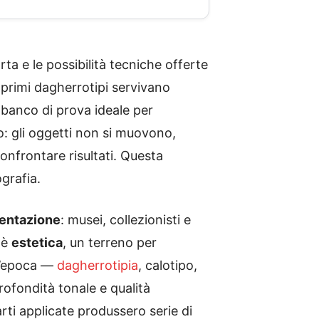
ta e le possibilità tecniche offerte
 primi dagherrotipi servivano
 banco di prova ideale per
o: gli oggetti non si muovono,
confrontare risultati. Questa
ografia.
entazione
: musei, collezionisti e
 è
estetica
, un terreno per
ll’epoca —
dagherrotipia
, calotipo,
rofondità tonale e qualità
arti applicate produssero serie di