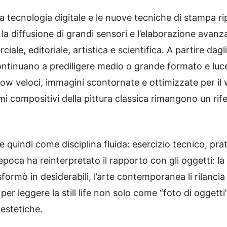
la tecnologia digitale e le nuove tecniche di stampa ri
 la diffusione di grandi sensori e l’elaborazione avanzata
ale, editoriale, artistica e scientifica. A partire dagl
continuano a prediligere medio o grande formato e luce
w veloci, immagini scontornate e ottimizzate per il 
gmi compositivi della pittura classica rimangono un rif
are quindi come disciplina fluida: esercizio tecnico, p
poca ha reinterpretato il rapporto con gli oggetti: la r
sformò in desiderabili, l’arte contemporanea li rilanc
r leggere la still life non solo come “foto di oggetti
 estetiche.