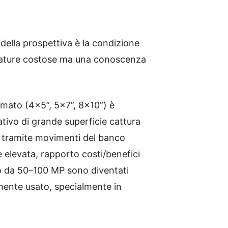
 e della prospettiva è la condizione
ezzature costose ma una conoscenza
ormato (4×5”, 5×7”, 8×10”) è
ativo di grande superficie cattura
a tramite movimenti del banco
 elevata, rapporto costi/benefici
to da 50–100 MP sono diventati
amente usato, specialmente in