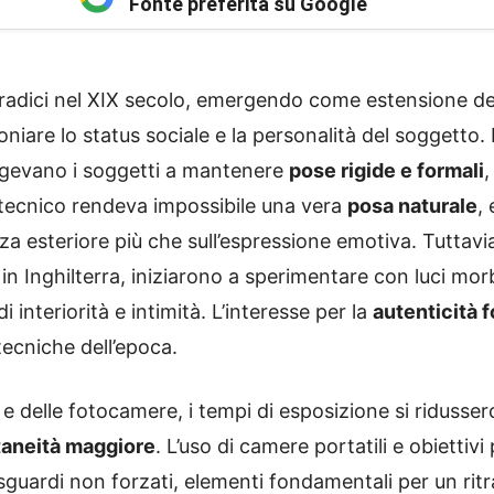
Fonte preferita su Google
radici nel XIX secolo, emergendo come estensione della
oniare lo status sociale e la personalità del soggetto.
ingevano i soggetti a mantenere
pose rigide e formali
,
 tecnico rendeva impossibile una vera
posa naturale
,
nza esteriore più che sull’espressione emotiva. Tuttavi
in Inghilterra, iniziarono a sperimentare con luci mo
interiorità e intimità. L’interesse per la
autenticità 
tecniche dell’epoca.
e e delle fotocamere, i tempi di esposizione si riduss
aneità maggiore
. L’uso di camere portatili e obiettivi
 sguardi non forzati, elementi fondamentali per un ritr