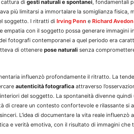
 cattura di
gesti naturali e spontanei
, fondamentali pe
va più limitarsi a immortalare la somiglianza fisica, m
l soggetto. I ritratti di
Irving Penn
e
Richard Avedon
 e empatia con il soggetto possa generare immagini i
dei fotografi contemporanei a quel periodo era caratt
tteva di ottenere
pose naturali
senza compromettere 
mentaria influenzò profondamente il ritratto. La tende
cercare
autenticità fotografica
attraverso l’osservazio
i interiori del soggetto. La spontaneità divenne quin
ità di creare un contesto confortevole e rilassante 
sinceri. L’idea di documentare la vita reale influenzò an
ca e verità emotiva, con il risultato di immagini che