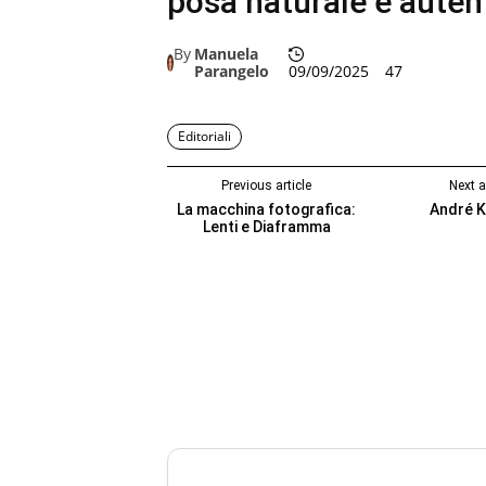
posa naturale e autent
By
Manuela
Parangelo
09/09/2025
47
Editoriali
Previous article
Next a
La macchina fotografica:
André K
Lenti e Diaframma