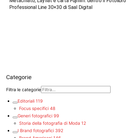
Metacrilato, Layflat e carta Fujifilm: dentro il Fotolibro
Professional Line 30×30 di Saal Digital
Categorie
Filtra le categorie
Editoriali
119
Focus specifici
48
Generi fotografici
99
Storia della fotografia di Moda
12
I Brand fotografici
392
Brand Americani
146