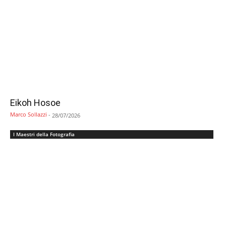
Eikoh Hosoe
Marco Sollazzi
-
28/07/2026
I Maestri della Fotografia