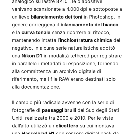
analogico su lastre 8×10″, le diapositive
venivano scansionate a 4.000 dpi e sottoposte a
un lieve
bilanciamento dei toni
in Photoshop. In
genere correggeva il
bilanciamento del bianco
e la
curva tonale
senza ricorrere al ritocco,
mantenendo intatta l’
inchiostratura chimica
del
negativo. In alcune serie naturalistiche adottò
una
Nikon D1
in modalità tethered per registrare
in parallelo i metadati di esposizione, fornendo
alla committenza un archivio digitale di
riferimento, ma i file RAW erano destinati solo
alla documentazione.
Il cambio più radicale avvenne con la serie di
fotografie di
paesaggi brulli
del Sud degli Stati
Uniti, realizzate tra 2000 e 2010. Per le viste
dall’alto utilizzò un
elicottero
su cui montava
una
Hasselblad H1
con sensore digital back da