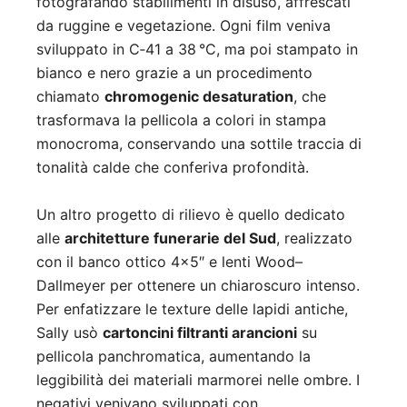
fotografando stabilimenti in disuso, affrescati
da ruggine e vegetazione. Ogni film veniva
sviluppato in C‑41 a 38 °C, ma poi stampato in
bianco e nero grazie a un procedimento
chiamato
chromogenic desaturation
, che
trasformava la pellicola a colori in stampa
monocroma, conservando una sottile traccia di
tonalità calde che conferiva profondità.
Un altro progetto di rilievo è quello dedicato
alle
architetture funerarie del Sud
, realizzato
con il banco ottico 4×5″ e lenti Wood–
Dallmeyer per ottenere un chiaroscuro intenso.
Per enfatizzare le texture delle lapidi antiche,
Sally usò
cartoncini filtranti arancioni
su
pellicola panchromatica, aumentando la
leggibilità dei materiali marmorei nelle ombre. I
negativi venivano sviluppati con