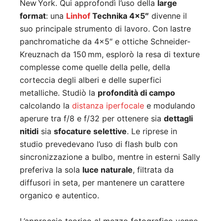
New York. Qui approfondì l’uso della
large
format
: una
Linhof
Technika 4×5″
divenne il
suo principale strumento di lavoro. Con lastre
panchromatiche da 4×5″ e ottiche Schneider-
Kreuznach da 150 mm, esplorò la resa di texture
complesse come quelle della pelle, della
corteccia degli alberi e delle superfici
metalliche. Studiò la
profondità di campo
calcolando la
distanza iperfocale
e modulando
aperure tra f/8 e f/32 per ottenere sia
dettagli
nitidi
sia
sfocature selettive
. Le riprese in
studio prevedevano l’uso di flash bulb con
sincronizzazione a bulbo, mentre in esterni Sally
preferiva la sola
luce naturale
, filtrata da
diffusori in seta, per mantenere un carattere
organico e autentico.