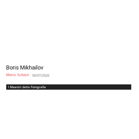
Boris Mikhailov
Marco Sollazzi
-
30/07/2026
I Maestri della Fotografia