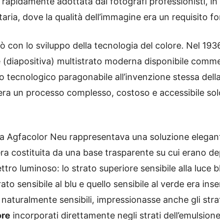
 rapidamente adottata dai fotografi professionisti, in 
aria, dove la qualità dell’immagine era un requisito 
ò con lo sviluppo della tecnologia del colore. Nel 193
bile (diapositiva) multistrato moderna disponibile com
 tecnologico paragonabile all’invenzione stessa della
ra un processo complesso, costoso e accessibile solo 
tema Agfacolor Neu rappresentava una soluzione elegan
 era costituita da una base trasparente su cui erano d
ttro luminoso: lo strato superiore sensibile alla luce b
rato sensibile al blu e quello sensibile al verde era ins
ono naturalmente sensibili, impressionasse anche gli strat
ore
incorporati direttamente negli strati dell’emulsion