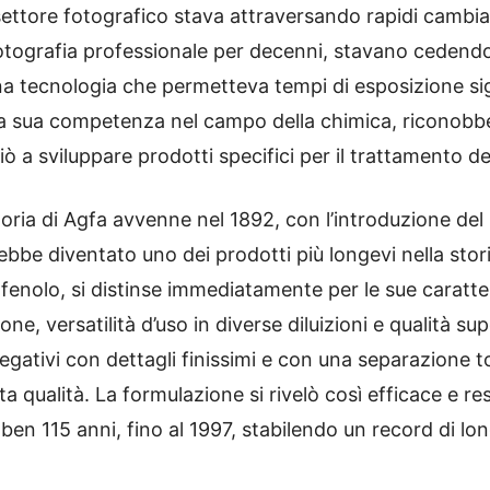
 settore fotografico stava attraversando rapidi cambiam
tografia professionale per decenni, stavano cedendo 
a tecnologia che permetteva tempi di esposizione sig
 la sua competenza nel campo della chimica, riconobbe
ò a sviluppare prodotti specifici per il trattamento dei
toria di Agfa avvenne nel 1892, con l’introduzione del
ebbe diventato uno dei prodotti più longevi nella stori
fenolo, si distinse immediatamente per le sue caratte
, versatilità d’uso in diverse diluizioni e qualità super
gativi con dettagli finissimi e con una separazione to
ta qualità. La formulazione si rivelò così efficace e re
n 115 anni, fino al 1997, stabilendo un record di long