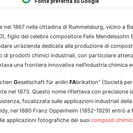
Fonte preferita su Google
te nel 1867 nella cittadina di Rummelsburg, vicino a Be
, figlio del celebre compositore Felix Mendelssohn B
are un’azienda dedicata alla produzione di composti ch
o di prodotti chimici industriali, con particolare attenz
ntava una frontiera innovativa nell’industria chimica 
ctien
G
esellschaft für anilin
FA
brikation” (Società per
nte nel 1873. Questo nome rifletteva con precisione la 
esistenza, focalizzata sulle applicazioni industriali de
y, nel 1880 Franz Oppenheim (1852-1929) entrò a fa
lle applicazioni fotografiche dei suoi
composti chimic