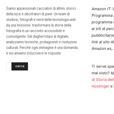
Siamo appassionati cacciatori di attimi, storici
Amazon IT: Q
della luce e decifratori di pixel. Un team di
Programma A
studiosi, fotografi e nerd della tecnologia uniti
programma d
da una missione: trasformare la storia della
ai siti di p
fotografia in un racconto accessibile e
pubblicitari
coinvolgente. Dal dagherrotipo al digitale,
link al sito
analizziamo tecniche, protagonisti e rivoluzioni
culturali. Perché ogni immagine è una domanda,
Amazon.es, 
e noi amiamo (ri)scrivere le risposte.
Ti serve spa
cerca
mai visto? A
di Storia del
Hostinger
e 