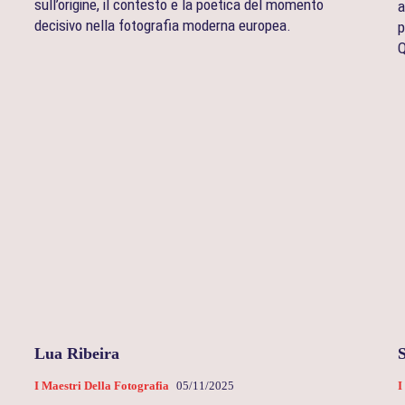
sull’origine, il contesto e la poetica del momento
a
decisivo nella fotografia moderna europea.
p
Q
Lua Ribeira
I Maestri Della Fotografia
05/11/2025
I