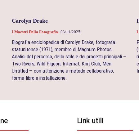
Carolyn Drake
I Maestri Della Fotografia
03/11/2025
I
Biografia enciclopedica di Carolyn Drake, fotografa
P
statunitense (1971), membro di Magnum Photos.
(
Analisi del percorso, dello stile e dei progetti principali —
r
Two Rivers, Wild Pigeon, Internat, Knit Club, Men
c
.
Untitled — con attenzione a metodo collaborativo,
I
forma‑libro e installazione.
one
Link utili