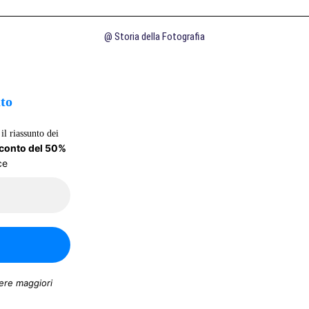
@ Storia della Fotografia
uto
il riassunto dei
sconto del 50%
ce
ere maggiori