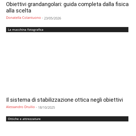
Obiettivi grandangolari: guida completa dalla fisica
alla scelta
Donatella Colantuono
-
23/05/2026
La macchina fotografica
Il sistema di stabilizzazione ottica negli obiettivi
Alessandro Druilio
-
18/10/2025
Ottiche e attrezzature