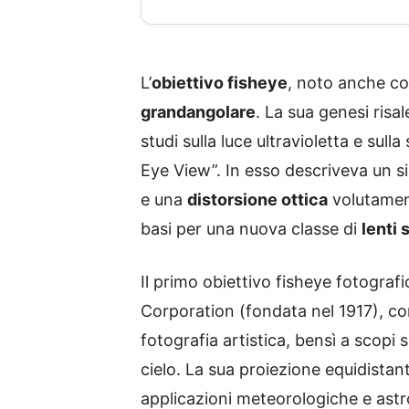
L’
obiettivo fisheye
, noto anche com
grandangolare
. La sua genesi risa
studi sulla luce ultravioletta e sull
Eye View”. In esso descriveva un s
e una
distorsione ottica
volutament
basi per una nuova classe di
lenti 
Il primo obiettivo fisheye fotogra
Corporation (fondata nel 1917), co
fotografia artistica, bensì a scopi 
cielo. La sua proiezione equidista
applicazioni meteorologiche e ast