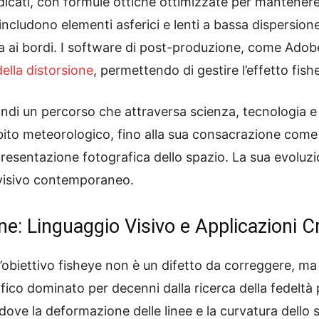
dicati, con formule ottiche ottimizzate per mantenere 
includono elementi asferici e lenti a bassa dispersione
zza ai bordi. I software di post-produzione, come Ad
ella distorsione
, permettendo di gestire l’effetto fis
quindi un percorso che attraversa scienza, tecnologia e
mbito meteorologico, fino alla sua consacrazione come 
ppresentazione fotografica dello spazio. La sua evoluzi
o visivo contemporaneo.
one: Linguaggio Visivo e Applicazioni C
’obiettivo fisheye non è un difetto da correggere, m
fico dominato per decenni dalla ricerca della fedeltà p
 dove la deformazione delle linee e la curvatura dello