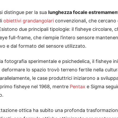
 si distingue per la sua
lunghezza focale estremament
li
obiettivi grandangolari
convenzionali, che cercano di
Esistono due principali tipologie: il fisheye circolare
heye full-frame, che riempie l’intero sensore mantenen
ivo e dal formato del sensore utilizzato.
la fotografia sperimentale e psichedelica, il fisheye i
 deformare lo spazio trovò terreno fertile nella cultur
Parallelamente, le case produttrici iniziarono a svilupp
o primo fisheye nel 1968, mentre
Pentax
e Sigma seguir
o.
gettazione ottica ha subito una profonda trasformazio