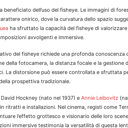
 beneficiato dell’uso del fisheye. Le immagini di fore
attere onirico, dove la curvatura dello spazio sugge
quea
ha sfruttato la capacità del fisheye di valorizzare 
omposizioni avvolgenti e immersive.
reativo del fisheye richiede una profonda conoscenza 
one della fotocamera, la distanza focale e la gestione 
caci. La distorsione può essere controllata e sfruttata 
ella prospettiva tradizionale.
e David Hockney (nato nel 1937) e
Annie Leibovitz
(na
in ritratti e installazioni. Nel cinema, registi come T
tuare l’effetto grottesco e visionario delle loro scen
lazioni immersive testimonia la versatilità di questa l