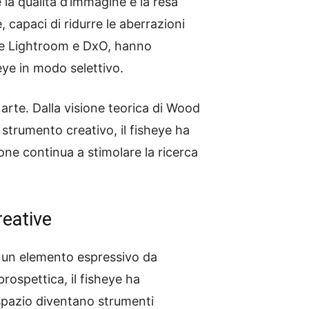
la qualità d’immagine e la resa
, capaci di ridurre le aberrazioni
obe Lightroom e DxO, hanno
heye in modo selettivo.
 arte. Dalla visione teorica di Wood
strumento creativo, il fisheye ha
one continua a stimolare la ricerca
reative
a un elemento espressivo da
rospettica, il fisheye ha
 spazio diventano strumenti