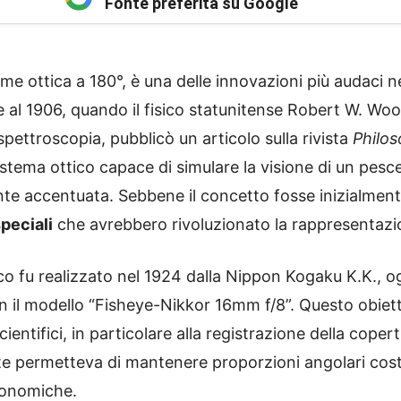
Fonte preferita su Google
e ottica a 180°, è una delle innovazioni più audaci ne
le al 1906, quando il fisico statunitense Robert W. Wo
a spettroscopia, pubblicò un articolo sulla rivista
Philo
istema ottico capace di simulare la visione di un pes
e accentuata. Sebbene il concetto fosse inizialmente
speciali
che avrebbero rivoluzionato la rappresentazio
fico fu realizzato nel 1924 dalla Nippon Kogaku K.K.,
n il modello “Fisheye-Nikkor 16mm f/8”. Questo obiett
scientifici, in particolare alla registrazione della cop
nte permetteva di mantenere proporzioni angolari cost
ronomiche.