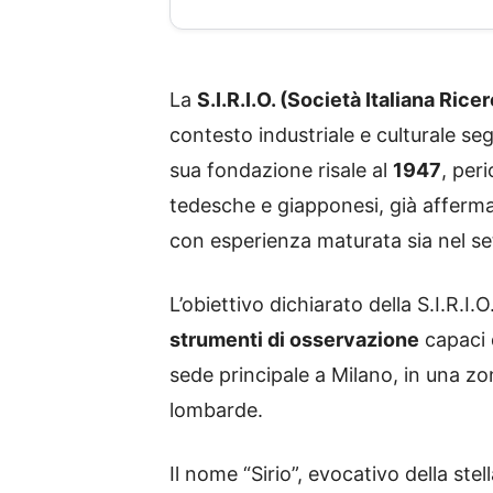
La
S.I.R.I.O. (Società Italiana Ric
contesto industriale e culturale seg
sua fondazione risale al
1947
, per
tedesche e giapponesi, già affermat
con esperienza maturata sia nel sett
L’obiettivo dichiarato della S.I.R.I
strumenti di osservazione
capaci d
sede principale a Milano, in una zon
lombarde.
Il nome “Sirio”, evocativo della ste