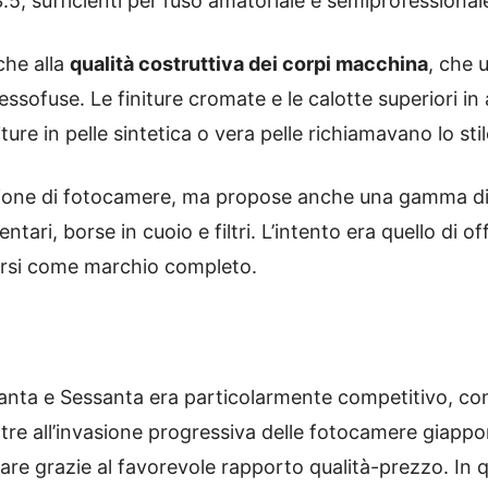
.5, sufficienti per l’uso amatoriale e semiprofessional
che alla
qualità costruttiva dei corpi macchina
, che 
ressofuse. Le finiture cromate e le calotte superiori i
re in pelle sintetica o vera pelle richiamavano lo st
duzione di fotocamere, ma propose anche una gamma d
ntari, borse in cuoio e filtri. L’intento era quello di 
onarsi come marchio completo.
uanta e Sessanta era particolarmente competitivo, con
oltre all’invasione progressiva delle fotocamere giappon
re grazie al favorevole rapporto qualità-prezzo. In qu