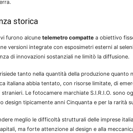
erra.
anza storica
O. vi furono alcune
telemetro compatte
a obiettivo fis
cune versioni integrate con esposimetri esterni al selen
a di innovazioni sostanziali ne limitò la diffusione.
on risiede tanto nella quantità della produzione quanto 
ca italiana abbia tentato, con risorse limitate, di em
 stranieri. Le fotocamere marchiate S.I.R.I.O. sono o
oro design tipicamente anni Cinquanta e per la rarità s
ere meglio le difficoltà strutturali delle imprese itali
capitali, ma forte attenzione al design e alla meccanic