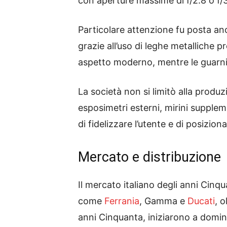
con aperture massime di f/2.8 o f/3
Particolare attenzione fu posta an
grazie all’uso di leghe metalliche p
aspetto moderno, mentre le guarnitu
La società non si limitò alla pro
esposimetri esterni, mirini suppleme
di fidelizzare l’utente e di posizi
Mercato e distribuzione
Il mercato italiano degli anni Cinq
come
Ferrania
, Gamma e
Ducati
, 
anni Cinquanta, iniziarono a domina