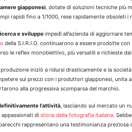
camere giapponesi
, dotate di soluzioni tecniche più 
empi rapidi fino a 1/1000, rese rapidamente obsoleti i mo
ricerca e sviluppo
impedì all’azienda di aggiornare te
ro
della S.I.R.I.O. continuarono a essere prodotte con
o le reflex monobiettivo, più versatili e richieste dai
 produzione iniziò a ridursi drasticamente e la società 
mpetere sui prezzi con i produttori giapponesi, unita a
ortarono alla progressiva scomparsa del marchio.
definitivamente l’attività
, lasciando sul mercato un n
i appassionati di
storia della fotografia italiana
. Sebbe
parecchi rappresentano una testimonianza preziosa del