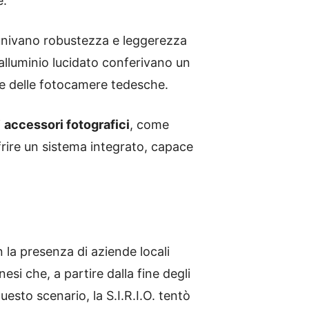
e.
univano robustezza e leggerezza
n alluminio lucidato conferivano un
ile delle fotocamere tedesche.
i
accessori fotografici
, come
offrire un sistema integrato, capace
 la presenza di aziende locali
esi che, a partire dalla fine degli
esto scenario, la S.I.R.I.O. tentò