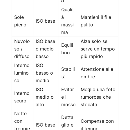
a
Qualit
Sole
à
Mantieni il file
ISO base
pieno
massi
pulito
ma
Nuvolo
ISO base
Alza solo se
Equili
so /
o medio-
serve un tempo
brio
diffuso
basso
più rapido
Interno
ISO
Stabili
Attenzione alle
lumino
basso o
tà
ombre
so
medio
ISO
Evitar
Meglio una foto
Interno
medio o
e il
rumorosa che
scuro
alto
mosso
sfocata
Notte
Detta
con
Compensa con
ISO base
glio e
treppie
il tempo