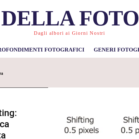
 DELLA FOT
Dagli albori ai Giorni Nostri
ROFONDIMENTI FOTOGRAFICI
GENERI FOTOG
na
ting:
ica
ta