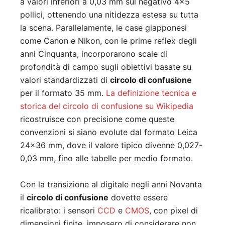
a valori inferiori a 0,03 mm sul negativo 4×5
pollici, ottenendo una nitidezza estesa su tutta
la scena. Parallelamente, le case giapponesi
come Canon e Nikon, con le prime reflex degli
anni Cinquanta, incorporarono scale di
profondità di campo sugli obiettivi basate su
valori standardizzati di
circolo di confusione
per il formato 35 mm.
La definizione tecnica e
storica del circolo di confusione su Wikipedia
ricostruisce con precisione come queste
convenzioni si siano evolute dal formato Leica
24×36 mm, dove il valore tipico divenne 0,027-
0,03 mm, fino alle tabelle per medio formato.
Con la transizione al digitale negli anni Novanta
il
circolo di confusione
dovette essere
ricalibrato: i sensori
CCD
e
CMOS
, con pixel di
dimensioni finite, imposero di considerare non