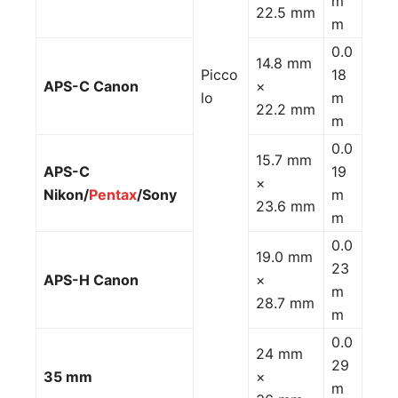
m
22.5 mm
m
0.0
14.8 mm
Picco
18
APS-C Canon
×
lo
m
22.2 mm
m
0.0
15.7 mm
APS-C
19
×
Nikon/
Pentax
/Sony
m
23.6 mm
m
0.0
19.0 mm
23
APS-H Canon
×
m
28.7 mm
m
0.0
24 mm
29
35 mm
×
m