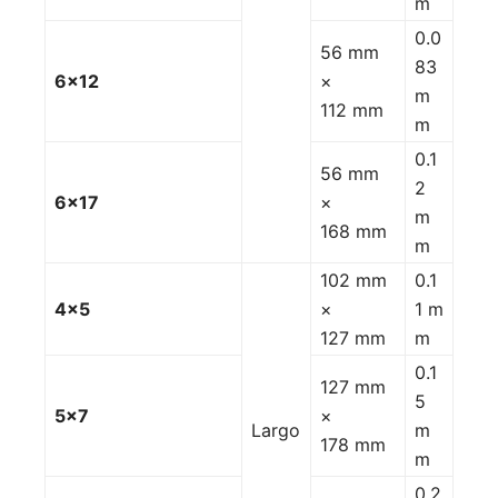
m
0.0
56 mm
83
6×12
×
m
112 mm
m
0.1
56 mm
2
6×17
×
m
168 mm
m
102 mm
0.1
4×5
×
1 m
127 mm
m
0.1
127 mm
5
5×7
×
Largo
m
178 mm
m
0.2