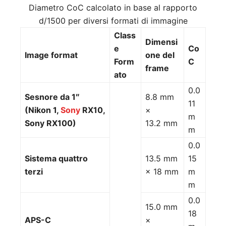
Diametro CoC calcolato in base al rapporto
d/1500 per diversi formati di immagine
Class
Dimensi
e
Co
Image format
one del
Form
C
frame
ato
0.0
Sesnore da 1″
8.8 mm
11
(Nikon 1,
Sony
RX10,
×
m
Sony RX100)
13.2 mm
m
0.0
Sistema quattro
13.5 mm
15
terzi
× 18 mm
m
m
0.0
15.0 mm
18
APS-C
×