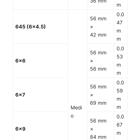
36 mm
m
0.0
56 mm
47
645 (6×4.5)
×
m
42 mm
m
0.0
56 mm
53
6×6
×
m
56 mm
m
0.0
56 mm
59
6×7
×
m
69 mm
m
Medi
o
0.0
56 mm
67
6×9
×
m
84 mm