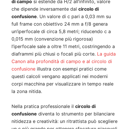
di campo
si estende da H/2 all’infinito, valore
che dipende inversamente dal
circolo di
confusione
. Un valore di c pari a 0,03 mm su
full frame con obiettivo 24 mm a f/8 genera
un’iperfocale di circa 5,8 metri; riducendo c a
0,015 mm (convenzione più rigorosa)
l’iperfocale sale a oltre 11 metri, costringendo a
diaframmi più chiusi o focali più corte.
La guida
Canon alla profondità di campo e al circolo di
confusione
illustra con esempi pratici come
questi calcoli vengano applicati nei moderni
corpi macchina per visualizzare in tempo reale
la zona nitida.
Nella pratica professionale il
circolo di
confusione
diventa lo strumento per bilanciare
nitidezza e creatività: un ritrattista può scegliere
un c più grande per ottenere sfocature piacevoli