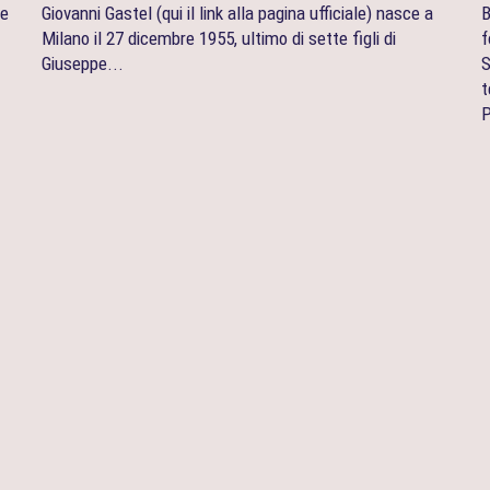
ne
Giovanni Gastel (qui il link alla pagina ufficiale) nasce a
B
Milano il 27 dicembre 1955, ultimo di sette figli di
f
Giuseppe...
S
t
P