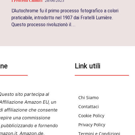
I Processi Chimici
28/06/2025
L'Autochrome fu il primo processo fotografico a colori
praticabile, introdotto nel 1907 dai Fratelli Lumière.
Questo processo rivoluzionò il...
one
Link utili
uesto sito partecipa al
Chi Siamo
ffiliazione Amazon EU, un
Contattaci
i affiliazione che consente
Cookie Policy
ercepire una commissione
Privacy Policy
a pubblicizzando e fornendo
 Amazon.it, Amazon.de,
Termini e Condizioni