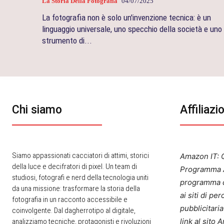
La Storia Della Fotografia
04/07/2025
La fotografia non è solo un'invenzione tecnica: è un
linguaggio universale, uno specchio della società e uno
strumento di...
Chi siamo
Affiliazi
Siamo appassionati cacciatori di attimi, storici
Amazon IT: Q
della luce e decifratori di pixel. Un team di
Programma A
studiosi, fotografi e nerd della tecnologia uniti
programma d
da una missione: trasformare la storia della
ai siti di p
fotografia in un racconto accessibile e
pubblicitari
coinvolgente. Dal dagherrotipo al digitale,
link al sito
analizziamo tecniche, protagonisti e rivoluzioni