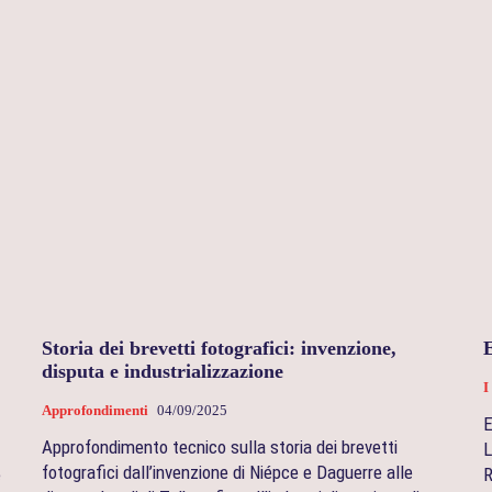
Storia dei brevetti fotografici: invenzione,
disputa e industrializzazione
I
Approfondimenti
04/09/2025
E
Approfondimento tecnico sulla storia dei brevetti
L
fotografici dall’invenzione di Niépce e Daguerre alle
e
R