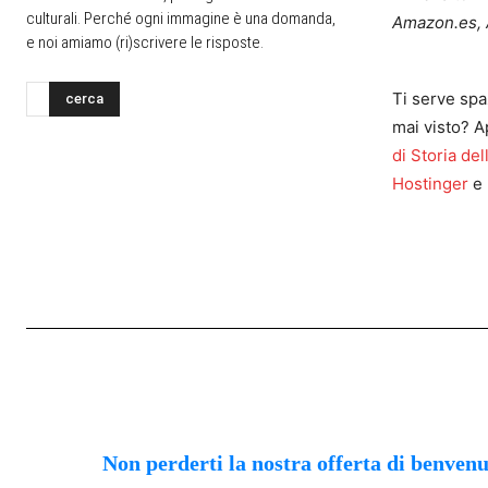
culturali. Perché ogni immagine è una domanda,
Amazon.es, 
e noi amiamo (ri)scrivere le risposte.
Ti serve spa
cerca
mai visto? A
di Storia del
Hostinger
e 
Non perderti la nostra offerta di benven