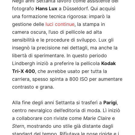
Negli anni Settanta lavorò come assistente del
fotografo
Hans Lux
a Düsseldorf. Qui acquisì
una formazione tecnica rigorosa: imparò la
gestione delle
luci continue
, la stampa in
camera oscura, l’uso di pellicole ad alta
sensibilità e le procedure di sviluppo. Lux gli
insegnò la precisione nei dettagli, ma anche la
libertà di sperimentare. In questo periodo
Lindbergh iniziò a preferire la pellicola
Kodak
Tri-X 400
, che avrebbe usato per tutta la
carriera, spesso spinta a 800 ISO per aumentare
contrasto e grana.
Alla fine degli anni Settanta si trasferì a
Parigi
,
centro nevralgico dell’editoria di moda. Lì iniziò
a collaborare con riviste come
Marie Claire
e
Stern
, mostrando uno stile già distante dagli
standard del tempo. Rifiutava le pose rigide e i