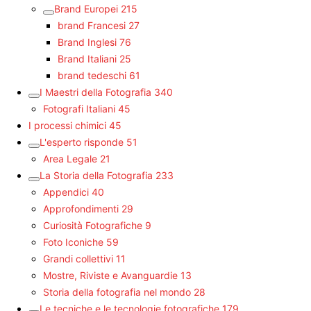
Brand Europei
215
brand Francesi
27
Brand Inglesi
76
Brand Italiani
25
brand tedeschi
61
I Maestri della Fotografia
340
Fotografi Italiani
45
I processi chimici
45
L'esperto risponde
51
Area Legale
21
La Storia della Fotografia
233
Appendici
40
Approfondimenti
29
Curiosità Fotografiche
9
Foto Iconiche
59
Grandi collettivi
11
Mostre, Riviste e Avanguardie
13
Storia della fotografia nel mondo
28
Le tecniche e le tecnologie fotografiche
179