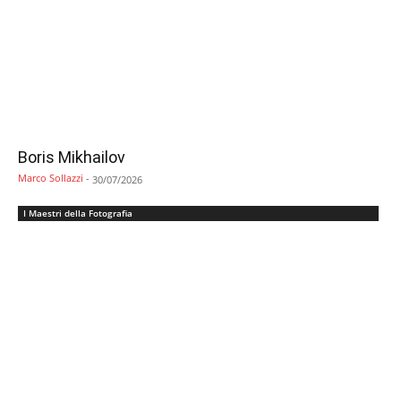
Boris Mikhailov
Marco Sollazzi
-
30/07/2026
I Maestri della Fotografia