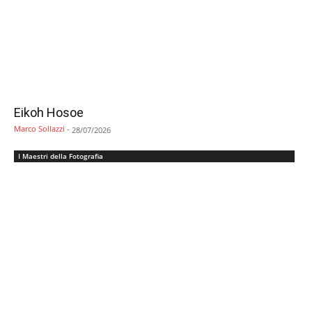
Eikoh Hosoe
Marco Sollazzi
-
28/07/2026
I Maestri della Fotografia