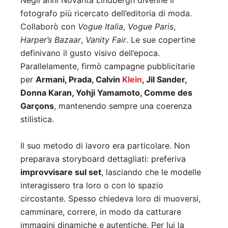
Negli anni Novanta Lindbergh divenne il
fotografo più ricercato dell’editoria di moda.
Collaborò con
Vogue Italia
,
Vogue Paris
,
Harper’s Bazaar
,
Vanity Fair
. Le sue copertine
definivano il gusto visivo dell’epoca.
Parallelamente, firmò campagne pubblicitarie
per
Armani, Prada, Calvin
Klein
, Jil Sander,
Donna Karan, Yohji Yamamoto, Comme des
Garçons
, mantenendo sempre una coerenza
stilistica.
Il suo metodo di lavoro era particolare. Non
preparava storyboard dettagliati: preferiva
improvvisare sul set
, lasciando che le modelle
interagissero tra loro o con lo spazio
circostante. Spesso chiedeva loro di muoversi,
camminare, correre, in modo da catturare
immagini dinamiche e autentiche. Per lui la