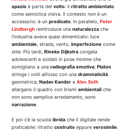
spazio
è parte del
volto
: il
ritratto ambientato
come semiotica visiva. Il contesto non è un
accessorio: è un
predicato
. In parallelo,
Peter
Lindbergh
reintroduce una
naturalezza
che
l’industria aveva quasi dimenticato: luce
ambientale
, strada, vento,
imperfezione
come
stile. Più tardi,
Rineke Dijkstra
congela
adolescenti e soldati in pose minime che
somigliano a una
radiografia emotiva
;
Platon
stringe i volti all’osso con una
drammaticità
geometrica;
Nadav Kander
e
Alec Soth
allargano il quadro con lirismi
ambientali
che
non sono semplice arredamento, sono
narrazione
.
E poi c’è la scuola
ibrida
che il digitale rende
praticabile: ritratto
costruito
eppure
verosimile
.