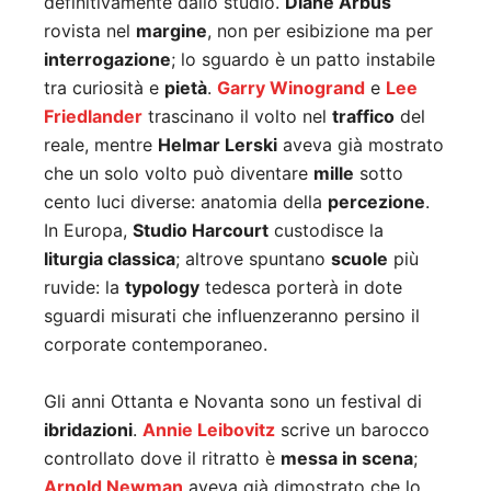
definitivamente dallo studio.
Diane Arbus
rovista nel
margine
, non per esibizione ma per
interrogazione
; lo sguardo è un patto instabile
tra curiosità e
pietà
.
Garry Winogrand
e
Lee
Friedlander
trascinano il volto nel
traffico
del
reale, mentre
Helmar Lerski
aveva già mostrato
che un solo volto può diventare
mille
sotto
cento luci diverse: anatomia della
percezione
.
In Europa,
Studio Harcourt
custodisce la
liturgia classica
; altrove spuntano
scuole
più
ruvide: la
typology
tedesca porterà in dote
sguardi misurati che influenzeranno persino il
corporate contemporaneo.
Gli anni Ottanta e Novanta sono un festival di
ibridazioni
.
Annie Leibovitz
scrive un barocco
controllato dove il ritratto è
messa in scena
;
Arnold Newman
aveva già dimostrato che lo