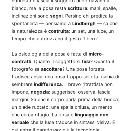
contesto e lascia il soggetto nudo davanti al
bianco, ma la posa resta
scrittura
: mani, spalle,
inclinazioni sono
segni
. Persino chi predica la
spontaneità — pensiamo a
Lindbergh
— sa che
la naturalezza è
costruita
: un set, una luce, un
tempo che autorizzano il gesto “libero”.
La psicologia della posa è fatta di
micro-
contratti
. Quanto il soggetto si
fida
? Quanto il
fotografo sa
ascoltare
? Una posa forzata
tradisce ansia; una posa troppo sciolta rischia di
sembrare
indifferenza
. Il bravo ritrattista non
impone,
negozia
: suggerisce, osserva, lascia
margini. Sa che il corpo parla prima della bocca:
un piede ruotato, una spalla chiusa, un mento
che cerca rifugio. La posa è
linguaggio non
verbale
che la luce traduce in sintassi visiva. E
qui entra il paradosso: più la tecnologia