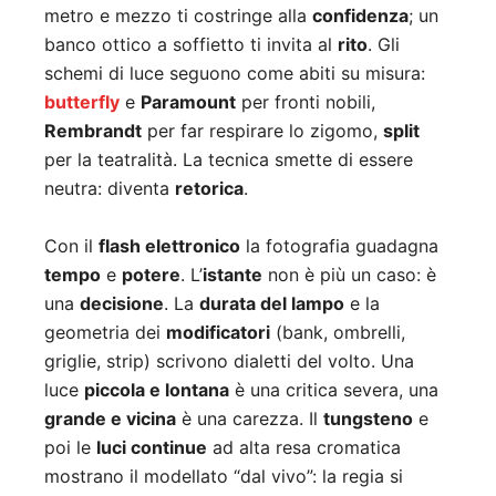
metro e mezzo ti costringe alla
confidenza
; un
banco ottico a soffietto ti invita al
rito
. Gli
schemi di luce seguono come abiti su misura:
butterfly
e
Paramount
per fronti nobili,
Rembrandt
per far respirare lo zigomo,
split
per la teatralità. La tecnica smette di essere
neutra: diventa
retorica
.
Con il
flash elettronico
la fotografia guadagna
tempo
e
potere
. L’
istante
non è più un caso: è
una
decisione
. La
durata del lampo
e la
geometria dei
modificatori
(bank, ombrelli,
griglie, strip) scrivono dialetti del volto. Una
luce
piccola e lontana
è una critica severa, una
grande e vicina
è una carezza. Il
tungsteno
e
poi le
luci continue
ad alta resa cromatica
mostrano il modellato “dal vivo”: la regia si