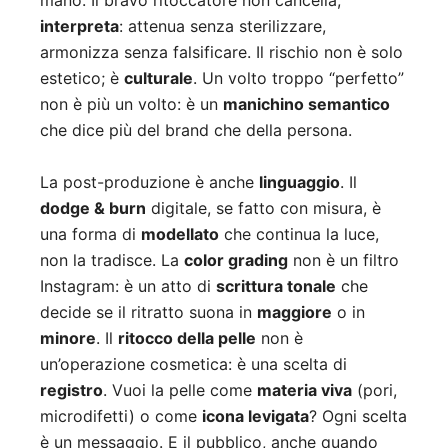
mano. Il bravo ritoccatore non cancella,
interpreta
: attenua senza sterilizzare,
armonizza senza falsificare. Il rischio non è solo
estetico; è
culturale
. Un volto troppo “perfetto”
non è più un volto: è un
manichino semantico
che dice più del brand che della persona.
La post-produzione è anche
linguaggio
. Il
dodge & burn
digitale, se fatto con misura, è
una forma di
modellato
che continua la luce,
non la tradisce. La
color grading
non è un filtro
Instagram: è un atto di
scrittura tonale
che
decide se il ritratto suona in
maggiore
o in
minore
. Il
ritocco della pelle
non è
un’operazione cosmetica: è una scelta di
registro
. Vuoi la pelle come
materia viva
(pori,
microdifetti) o come
icona levigata
? Ogni scelta
è un messaggio. E il pubblico, anche quando