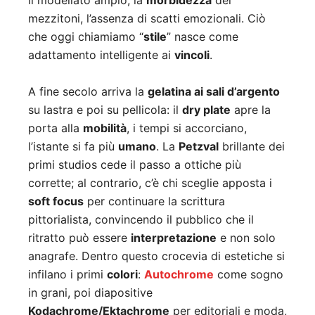
il modellato ampio, la
morbidezza
dei
mezzitoni, l’assenza di scatti emozionali. Ciò
che oggi chiamiamo “
stile
” nasce come
adattamento intelligente ai
vincoli
.
A fine secolo arriva la
gelatina ai sali d’argento
su lastra e poi su pellicola: il
dry plate
apre la
porta alla
mobilità
, i tempi si accorciano,
l’istante si fa più
umano
. La
Petzval
brillante dei
primi studios cede il passo a ottiche più
corrette; al contrario, c’è chi sceglie apposta i
soft focus
per continuare la scrittura
pittorialista, convincendo il pubblico che il
ritratto può essere
interpretazione
e non solo
anagrafe. Dentro questo crocevia di estetiche si
infilano i primi
colori
:
Autochrome
come sogno
in grani, poi diapositive
Kodachrome/Ektachrome
per editoriali e moda,