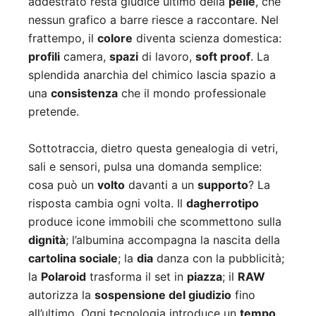
addestrato resta giudice ultimo della
pelle
, che
nessun grafico a barre riesce a raccontare. Nel
frattempo, il
colore
diventa scienza domestica:
profili
camera,
spazi
di lavoro,
soft proof
. La
splendida anarchia del chimico lascia spazio a
una
consistenza
che il mondo professionale
pretende.
Sottotraccia, dietro questa genealogia di vetri,
sali e sensori, pulsa una domanda semplice:
cosa può un
volto
davanti a un
supporto
? La
risposta cambia ogni volta. Il
dagherrotipo
produce icone immobili che scommettono sulla
dignità
; l’albumina accompagna la nascita della
cartolina sociale
; la
dia
danza con la pubblicità;
la
Polaroid
trasforma il set in
piazza
; il
RAW
autorizza la
sospensione del giudizio
fino
all’ultimo. Ogni tecnologia introduce un
tempo