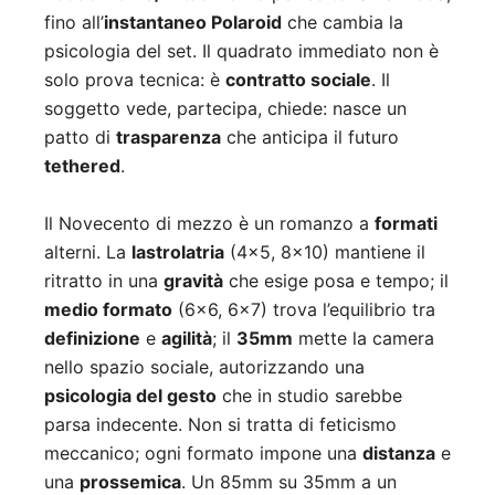
fino all’
instantaneo Polaroid
che cambia la
psicologia del set. Il quadrato immediato non è
solo prova tecnica: è
contratto sociale
. Il
soggetto vede, partecipa, chiede: nasce un
patto di
trasparenza
che anticipa il futuro
tethered
.
Il Novecento di mezzo è un romanzo a
formati
alterni. La
lastrolatria
(4×5, 8×10) mantiene il
ritratto in una
gravità
che esige posa e tempo; il
medio formato
(6×6, 6×7) trova l’equilibrio tra
definizione
e
agilità
; il
35mm
mette la camera
nello spazio sociale, autorizzando una
psicologia del gesto
che in studio sarebbe
parsa indecente. Non si tratta di feticismo
meccanico; ogni formato impone una
distanza
e
una
prossemica
. Un 85mm su 35mm a un