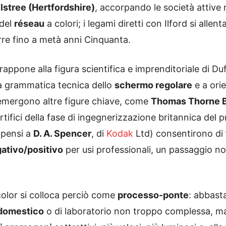
lstree (Hertfordshire)
, accorpando le società attive
 del
réseau
a colori; i legami diretti con Ilford si alle
re fino a metà anni Cinquanta.
appone alla figura scientifica e imprenditoriale di Du
 la grammatica tecnica dello
schermo regolare
e a orie
 emergono altre figure chiave, come
Thomas Thorne 
tifici della fase di ingegnerizzazione britannica del p
i pensi a
D. A. Spencer
, di
Kodak
Ltd) consentirono di
gativo/positivo
per usi professionali, un passaggio n
color si colloca perciò come
processo-ponte
: abbast
 domestico
o di laboratorio non troppo complessa, 