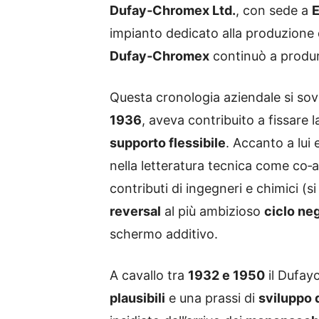
Dufay‑Chromex Ltd.
, con sede a
E
impianto dedicato alla produzione
Dufay‑Chromex
continuò a produr
Questa cronologia aziendale si sovr
1936
, aveva contribuito a fissare
supporto flessibile
. Accanto a lui
nella letteratura tecnica come co‑ar
contributi di ingegneri e chimici (s
reversal
al più ambizioso
ciclo ne
schermo additivo.
A cavallo tra
1932 e 1950
il Dufay
plausibili
e una prassi di
sviluppo