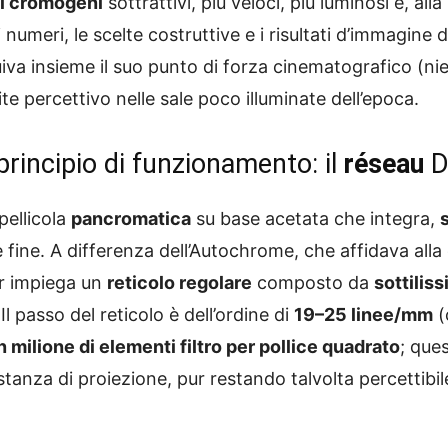
 cromogeni
sottrattivi, più veloci, più luminosi e, all
 numeri, le scelte costruttive e i risultati d’immagine 
va insieme il suo punto di forza cinematografico (ni
mite percettivo nelle sale poco illuminate dell’epoca.
 principio di funzionamento: il
réseau
Du
pellicola
pancromatica
su base acetata che integra,
ine. A differenza dell’Autochrome, che affidava alla 
or impiega un
reticolo regolare
composto da
sottilis
 Il passo del reticolo è dell’ordine di
19–25 linee/mm
(
n milione di elementi filtro per pollice quadrato
; que
stanza di proiezione, pur restando talvolta percettib