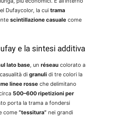
a lunga, più economici. È all’interno
del Dufaycolor, la cui
trama
ente
scintillazione casuale
come
fay e la sintesi additiva
sul lato base
, un
réseau
colorato a
casualità di
granuli
di tre colori la
sime linee rosse
che delimitano
circa
500–600 ripetizioni per
sto porta la trama a fondersi
ile come
“tessitura”
nei grandi