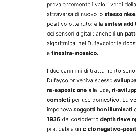
prevalentemente i valori verdi della
attraversa di nuovo lo
stesso rés
positivo ottenuto: è la
sintesi addi
dei sensori digitali: anche lì un
patt
algoritmica; nel Dufaycolor la ric
e
finestra-mosaico
.
I due cammini di trattamento son
Dufaycolor veniva spesso
sviluppa
re‑esposizione
alla luce,
ri‑svilup
completi
per uso domestico. La
ve
imponeva
soggetti ben illuminati
o
1936
del cosiddetto
depth develo
praticabile un
ciclo negativo‑posi