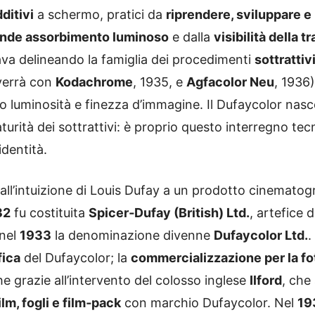
ditivi
a schermo, pratici da
riprendere, sviluppare e
nde assorbimento luminoso
e dalla
visibilità della t
dava delineando la famiglia dei procedimenti
sottrattiv
vverrà con
Kodachrome
, 1935, e
Agfacolor Neu
, 1936)
 luminosità e finezza d’immagine. Il Dufaycolor nasce
rità dei sottrattivi: è proprio questo interregno tec
identità.
dall’intuizione di Louis Dufay a un prodotto cinematog
32
fu costituita
Spicer‑Dufay (British) Ltd.
, artefice 
 nel
1933
la denominazione divenne
Dufaycolor Ltd.
.
fica
del Dufaycolor; la
commercializzazione per la fot
he grazie all’intervento del colosso inglese
Ilford
, che
ilm, fogli e film‑pack
con marchio Dufaycolor. Nel
19