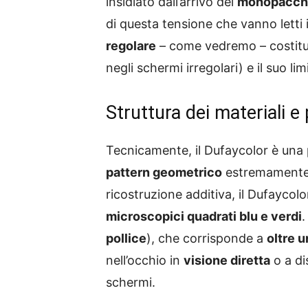
insidiato dall’arrivo dei
monopacchi
di questa tensione che vanno letti i
regolare
– come vedremo – costitui
negli schermi irregolari) e il suo li
Struttura dei materiali e
Tecnicamente, il Dufaycolor è una 
pattern geometrico
estremamente f
ricostruzione additiva, il Dufaycol
microscopici quadrati blu e verdi
.
pollice
), che corrisponde a
oltre u
nell’occhio in
visione diretta
o a di
schermi.