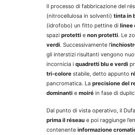
Il processo di fabbricazione del r
(nitrocellulosa in solventi)
tinta in 
(idrofobo) un fitto pettine di
linee 
spazi
protetti
e
non protetti
. Le z
verdi
. Successivamente l’
inchiost
gli interstizi risultanti vengono n
incornicia i
quadretti blu e verdi
pr
tri‑colore
stabile, detto appunto
r
pancromatica. La
precisione del r
dominanti
e
moiré
in fase di dupli
Dal punto di vista operativo, il Duf
prima il réseau
e poi raggiunge l’e
contenente
informazione cromatic