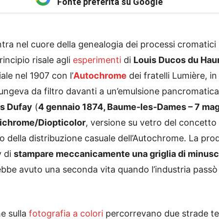
Fonte preferita su Google
ntra nel cuore della genealogia dei processi cromatici
principio risale agli
esperimenti
di
Louis Ducos du Hau
le nel 1907 con l’
Autochrome
dei fratelli Lumière, i
ungeva da filtro davanti a un’emulsione pancromatic
is Dufay
(
4 gennaio 1874, Baume‑les‑Dames – 7 ma
ichrome/Diopticolor
, versione su vetro del concet
o della distribuzione casuale dell’Autochrome. La pro
y di
stampare meccanicamente una griglia di minuscoli
be avuto una seconda vita quando l’industria passò d
he sulla
fotografia a colori
percorrevano due strade tec