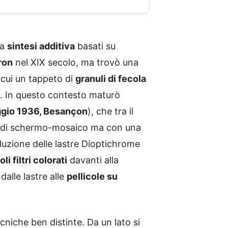
 a
sintesi additiva
basati su
ron
nel XIX secolo, ma trovò una
n cui un tappeto di
granuli di fecola
a. In questo contesto maturò
ggio 1936, Besançon
), che tra il
to di schermo-mosaico ma con una
duzione delle lastre Dioptichrome
 filtri colorati
davanti alla
alle lastre alle
pellicole su
niche ben distinte. Da un lato si