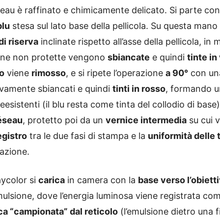
éseau è raffinato e chimicamente delicato. Si parte co
blu
stesa sul lato base della pellicola. Su questa mano
di riserva
inclinate rispetto all’asse della pellicola, in
one non protette vengono
sbiancate
e quindi
tinte in
ro
viene
rimosso
, e si ripete l’operazione
a 90°
con una
uovamente sbiancati e quindi
tinti in rosso
, formando 
eesistenti (il blu resta come tinta del collodio di base).
éseau
, protetto poi da un
vernice intermedia
su cui v
egistro
tra le due fasi di stampa e la
uniformità delle 
cazione.
aycolor si
carica
in camera con la
base verso l’obiett
mulsione, dove l’energia luminosa viene registrata co
a “campionata” dal reticolo
(l’emulsione dietro una f