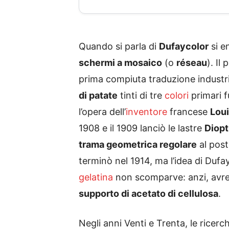
Quando si parla di
Dufaycolor
si e
schermi a mosaico
(o
réseau
). Il 
prima compiuta traduzione industria
di patate
tinti di tre
colori
primari f
l’opera dell’
inventore
francese
Lou
1908 e il 1909 lanciò le lastre
Diopt
trama geometrica regolare
al post
terminò nel 1914, ma l’idea di Dufa
gelatina
non scomparve: anzi, avreb
supporto di acetato di cellulosa
.
Negli anni Venti e Trenta, le ricerc