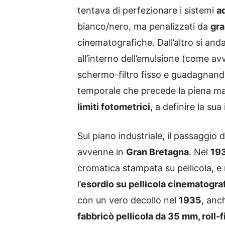
tentava di perfezionare i sistemi
ad
bianco/nero, ma penalizzati da
gra
cinematografiche. Dall’altro si an
all’interno dell’emulsione (come a
schermo-filtro fisso e guadagnando
temporale che precede la piena matu
limiti fotometrici
, a definire la sua 
Sul piano industriale, il passaggio 
avvenne in
Gran Bretagna
. Nel
19
cromatica stampata su pellicola, e
l’
esordio su pellicola cinematogra
con un vero decollo nel
1935
, anc
fabbricò pellicola da 35 mm, roll‑f