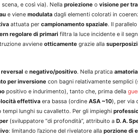
 scena, e così via). Nella
proiezione
o
visione per tr
eau
e viene
modulata
dagli elementi colorati in coeren
tiva
attuata per
campionamento spaziale
. Il parallel
ern regolare di primari
filtra la luce incidente e il seg
ostruzione avviene
otticamente
grazie alla
superposiz
o
reversal
e
negativo/positivo
. Nella pratica
amatoria
to per inversione
con bagni relativamente semplici (s
po
positivo e indurimento), tanto che, prima della
gue
locità effettiva
era bassa (ordine
ASA ~10
), per via d
 tempi lunghi su cavalletto. Per gli impieghi
professi
per
(sviluppatore “di profondità”, attribuito a
D. A. Sp
tivo
: limitando l’azione del rivelatore alla
porzione di