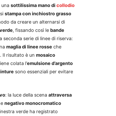
n una
sottilissima mano di
collodio
 si
stampa con inchiostro grasso
 modo da creare un alternarsi di
 verde
, fissando così le
bande
 seconda serie di linee di riserva:
una
maglia di linee rosse
che
 Il risultato è un
mosaico
iene colata l’
emulsione d’argento
tinture
sono essenziali per evitare
ivo
: la luce della scena
attraversa
me
negativo monocromatico
inestra verde ha registrato