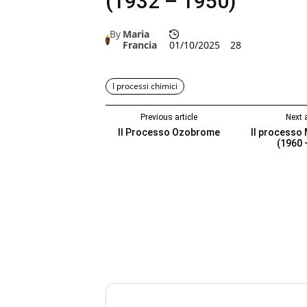
(1932 – 1950)
By
Maria
Francia
01/10/2025
28
I processi chimici
Previous article
Next a
Il Processo Ozobrome
Il processo
(1960 