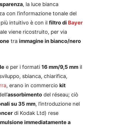
asparenza
, la luce bianca
za con l’informazione tonale del
o più intuitivo è con il
filtro di
Bayer
nale viene ricostruito, per via
ione
tra
immagine in bianco/nero
le
e per i formati
16 mm/9,5 mm
il
viluppo, sbianca, chiarifica,
rra
, erano in commercio
kit
ell’
assorbimento
del réseau; ciò
onali su 35 mm
, l’introduzione nel
encer
di Kodak Ltd) rese
 emulsione immediatamente a