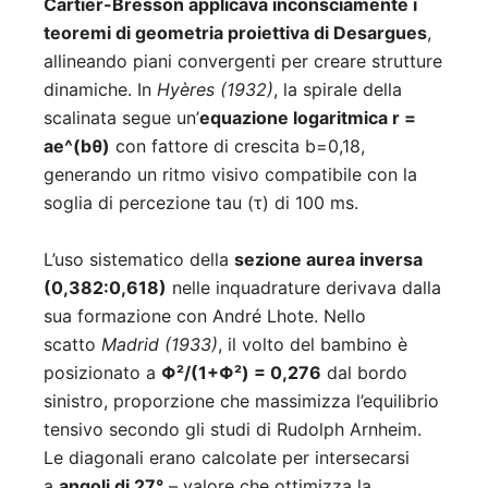
Cartier-Bresson applicava inconsciamente i
teoremi di geometria proiettiva di Desargues
,
allineando piani convergenti per creare strutture
dinamiche. In
Hyères (1932)
, la spirale della
scalinata segue un’
equazione logaritmica r =
ae^(bθ)
con fattore di crescita b=0,18,
generando un ritmo visivo compatibile con la
soglia di percezione tau (τ) di 100 ms.
L’uso sistematico della
sezione aurea inversa
(0,382:0,618)
nelle inquadrature derivava dalla
sua formazione con André Lhote. Nello
scatto
Madrid (1933)
, il volto del bambino è
posizionato a
Φ²/(1+Φ²) = 0,276
dal bordo
sinistro, proporzione che massimizza l’equilibrio
tensivo secondo gli studi di Rudolph Arnheim.
Le diagonali erano calcolate per intersecarsi
a
angoli di 27°
– valore che ottimizza la