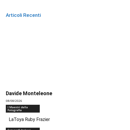
Articoli Recenti
Davide Monteleone
08/08/2026
I Maestri della
Fotografia
LaToya Ruby Frazier
Fotografi Italiani