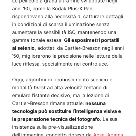
Le pellicole a grana ultra-fine sviluppate negli
anni ’60, come la Kodak Plus-X Pan,
rispondevano alla necessità di catturare dettagli
in condizioni di scarsa illuminazione senza
aumentare la sensibilità ISO, mantenendo una
gamma tonale estesa.
Gli esposimetri portatili
al selenio
, adottati da Cartier-Bresson negli anni
’50, migliorarono la precisione nelle letture della
luce riflessa, specialmente nei controluce.
Oggi, algoritmi di riconoscimento scenico e
modalità
burst
ad alta velocità tentano di
emulare l’istante decisivo, ma la lezione di
Cartier-Bresson rimane attuale:
nessuna
tecnologia può sostituire l’intelligenza visiva e
la preparazione tecnica del fotografo
. La sua
insistenza sulla pre-visualizzazione
dell’immagine, concetto ripreso da
Ansel Adams