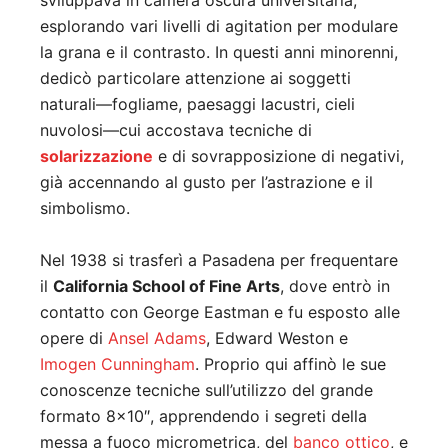
sviluppava in camera oscura universitaria,
esplorando vari livelli di agitation per modulare
la grana e il contrasto. In questi anni minorenni,
dedicò particolare attenzione ai soggetti
naturali—fogliame, paesaggi lacustri, cieli
nuvolosi—cui accostava tecniche di
solarizzazione
e di sovrapposizione di negativi,
già accennando al gusto per l’astrazione e il
simbolismo.
Nel 1938 si trasferì a Pasadena per frequentare
il
California School of Fine Arts
, dove entrò in
contatto con George Eastman e fu esposto alle
opere di
Ansel Adams
, Edward Weston e
Imogen Cunningham
. Proprio qui affinò le sue
conoscenze tecniche sull’utilizzo del grande
formato 8×10″, apprendendo i segreti della
messa a fuoco micrometrica, del
banco ottico
, e